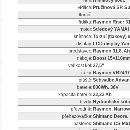
rám:
Hliníkový 6061
vidlice:
Pružinová SR Su
tlumič:
řidítka:
Raymon Riser 31
motor:
Středový YAMA
snímače:
Torzní (tlakový)
display:
LCD display Ya
představec:
Raymon 31.8, Ah
náboje:
Boost 15×110mm 
velikost kol:
27,5"
ráfky:
Raymon VR24/D
pláště:
Schwalbe Advance
baterie:
800Wh, 36V
kapacita baterie:
22,22 Ah
brzdy:
Hydraulické koto
převodník:
Raymon, Narrow 
přehazovačka:
Shimano Deore, R
pastorek:
Shimano CS-M61