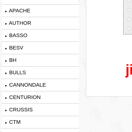
APACHE
►
AUTHOR
►
BASSO
►
BESV
►
BH
►
j
BULLS
►
CANNONDALE
►
CENTURION
►
CRUSSIS
►
CTM
►