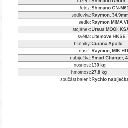
řazení:
Shimano Deore, 
řetez:
Shimano CN-M6
sedlovka:
Raymon, 34,9m
sedlo:
Raymon MIMA VM
stojánek:
Ursus MOOI, KSA
světla:
Litemove HKSE-7
blatníky:
Curana Apollo
nosič:
Raymon, MIK HD
nabíječka:
Smart Charger, 
nosnost:
130 kg
hmotnost:
27,8 kg
součást balení:
Rychlo nabíječk