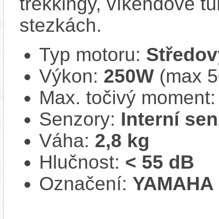
trekkingy, víkendové tú
stezkách.
Typ motoru:
Středov
Výkon:
250W
(max 
Max. točivý moment
Senzory:
Interní se
Váha:
2,8 kg
Hlučnost:
< 55 dB
Označení:
YAMAHA 