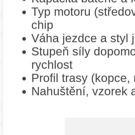
Typ motoru (středov
chip
Váha jezdce a styl j
Stupeň síly dopomo
rychlost
Profil trasy (kopce,
Nahuštění, vzorek a