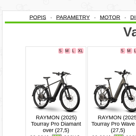
POPIS
PARAMETRY
MOTOR
D
-
-
-
Va
S
M
L
XL
S
M
RAYMON (2025)
RAYMON (2025
Tourray Pro Diamant
Tourray Pro Wave
over (27,5)
(27,5)