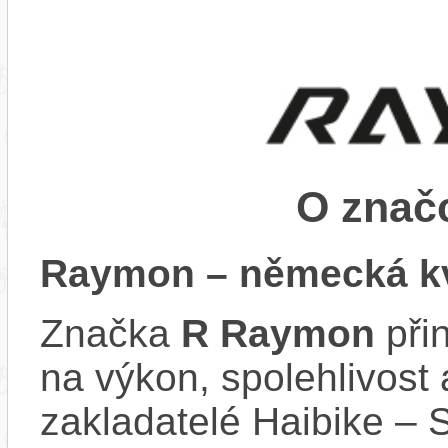
O zna
Raymon – německá kv
Značka
R Raymon
při
na výkon, spolehlivost 
zakladatelé Haibike – 