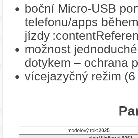
boční Micro‑USB port
telefonu/apps běhe
jízdy :contentReferen
možnost jednoduchéh
dotykem – ochrana pr
vícejazyčný režim (6
Pa
modelový rok:
2025