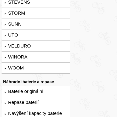
STEVENS
►
STORM
►
SUNN
►
UTO
►
VELDURO
►
WINORA
►
WOOM
►
Náhradní baterie a repase
Baterie originální
►
Repase baterií
►
Navýšení kapacity baterie
►