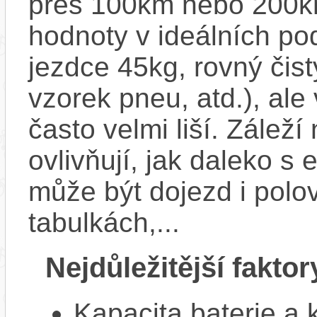
přes 100km nebo 200km
hodnoty v ideálních p
jezdce 45kg, rovný čistý
vzorek pneu, atd.), ale
často velmi liší. Zálež
ovlivňují, jak daleko s
může být dojezd i polo
tabulkách,...
Nejdůležitější faktor
Kapacita baterie a 