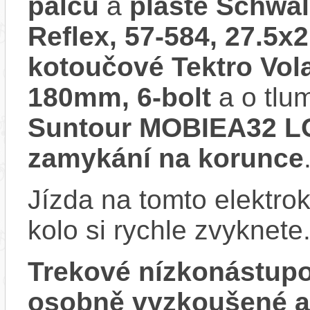
palců
a
pláště Schwal
Reflex, 57-584, 27.5x2
kotoučové Tektro Vola
180mm, 6-bolt
a o tlu
Suntour MOBIEA32 LO
zamykání na korunce
Jízda na tomto elektrok
kolo si rychle zvyknete
Trekové nízkonástup
osobně vyzkoušené 