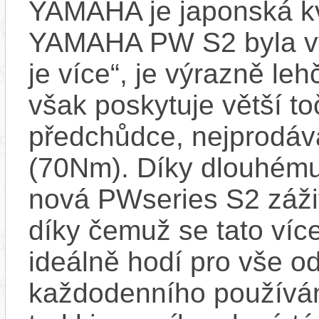
YAMAHA je japonská kva
YAMAHA PW S2 byla vyvi
je více“, je výrazně le
však poskytuje větší t
předchůdce, nejprodáv
(70Nm). Díky dlouhému
nová PWseries S2 zážit
díky čemuž se tato ví
ideálně hodí pro vše o
každodenního používá