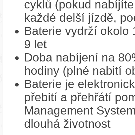
cyklů (pokud nabíjíte
každé delší jízdě, po
Baterie vydrží okolo
9 let
Doba nabíjení na 80%
hodiny (plné nabití o
Baterie je elektronic
přebití a přehřátí p
Management System),
dlouhá životnost