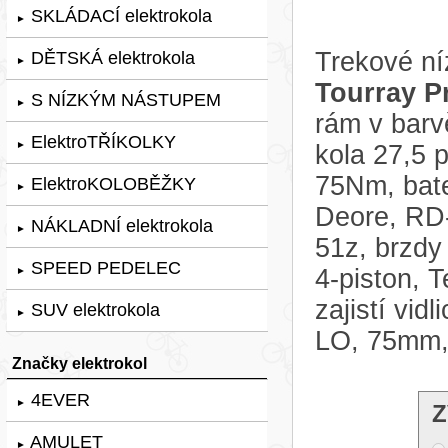
SKLÁDACÍ elektrokola
►
Trekové ní
DĚTSKÁ elektrokola
►
Tourray P
S NÍZKÝM NÁSTUPEM
►
rám v bar
ElektroTŘÍKOLKY
►
kola 27,5
75Nm, bat
ElektroKOLOBĚŽKY
►
Deore, RD-
NÁKLADNÍ elektrokola
►
51z, brzdy
SPEED PEDELEC
4-piston, 
►
zajistí vi
SUV elektrokola
►
LO, 75mm, 
Značky elektrokol
4EVER
►
Z
AMULET
►