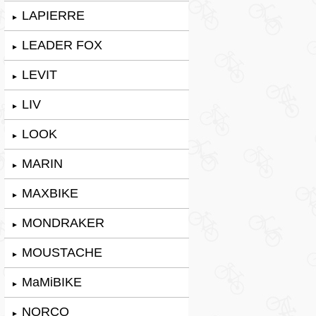
LAPIERRE
►
LEADER FOX
►
LEVIT
►
LIV
►
LOOK
►
MARIN
►
MAXBIKE
►
MONDRAKER
►
MOUSTACHE
►
MaMiBIKE
►
NORCO
►