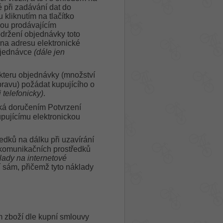
é při zadávání dat do
kliknutím na tlačítko
sou prodávajícím
držení objednávky toto
 na adresu elektronické
objednávce
(dále jen
akteru objednávky (množství
ravu) požádat kupujícího o
 telefonicky)
.
ká doručením Potvrzení
upujícímu elektronickou
edků na dálku při uzavírání
í komunikačních prostředků
lady na internetové
í sám, přičemž tyto náklady
 zboží dle kupní smlouvy