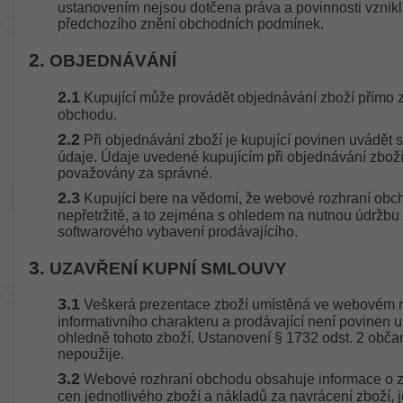
ustanovením nejsou dotčena práva a povinnosti vznikl
předchozího znění obchodních podmínek.
2.
OBJEDNÁVÁNÍ
2.1
Kupující může provádět objednávání zboží přímo 
obchodu.
2.2
Při objednávání zboží je kupující povinen uvádět 
údaje. Údaje uvedené kupujícím při objednávání zboží
považovány za správné.
2.3
Kupující bere na vědomí, že webové rozhraní obc
nepřetržitě, a to zejména s ohledem na nutnou údržb
softwarového vybavení prodávajícího.
3.
UZAVŘENÍ KUPNÍ SMLOUVY
3.1
Veškerá prezentace zboží umístěná ve webovém r
informativního charakteru a prodávající není povinen 
ohledně tohoto zboží. Ustanovení § 1732 odst. 2 obč
nepoužije.
3.2
Webové rozhraní obchodu obsahuje informace o zb
cen jednotlivého zboží a nákladů za navrácení zboží, je