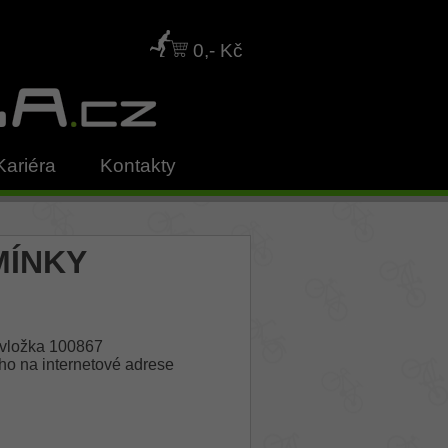
0,- Kč
Kariéra
Kontakty
MÍNKY
 vložka 100867
ho na internetové adrese