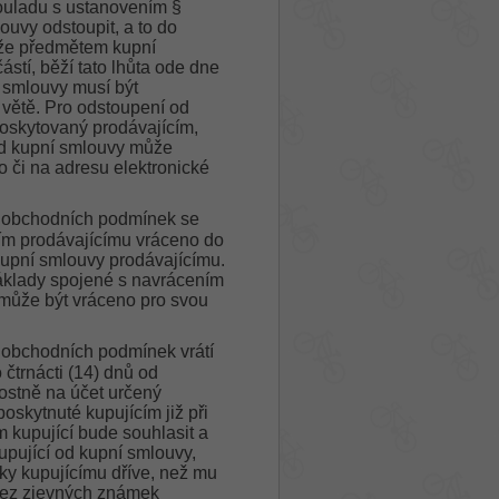
souladu s ustanovením §
uvy odstoupit, a to do
, že předmětem kupní
stí, běží tato lhůta ode dne
 smlouvy musí být
 větě. Pro odstoupení od
poskytovaný prodávajícím,
od kupní smlouvy může
o či na adresu elektronické
2 obchodních podmínek se
cím prodávajícímu vráceno do
kupní smlouvy prodávajícímu.
náklady spojené s navrácením
nemůže být vráceno pro svou
2 obchodních podmínek vrátí
 čtrnácti (14) dnů od
ostně na účet určený
poskytnuté kupujícím již při
m kupující bude souhlasit a
upující od kupní smlouvy,
dky kupujícímu dříve, než mu
, bez zjevných známek