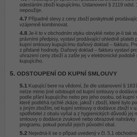
odesláním zboží kupujícímu. Ustanovení § 2119 odst.
nepoužije.
4.7
Případné slevy z ceny zboží poskytnuté prodávají
vzájemně kombinovat.
4.8
Je-li to v obchodním styku obvyklé nebo je-li tak
právními předpisy, vystaví prodávající ohledně plate
kupní smlouvy kupujícímu daňový doklad – fakturu. Pr
z přidané hodnoty. Daňový doklad – fakturu vystaví pr
uhrazení ceny zboží a zašle jej v elektronické podobě
kupujícího.
5.
ODSTOUPENÍ OD KUPNÍ SMLOUVY
5.1
Kupující bere na vědomí, že dle ustanovení § 18
nelze mimo jiné odstoupit od kupní smlouvy o dodávce
podle přání kupujícího nebo pro jeho osobu, od kupní
které podléhá rychlé zkáze, jakož i zboží, které bylo
s jiným zbožím, od kupní smlouvy o dodávce zboží v u
spotřebitel z obalu vyňal a z hygienických důvodů jej 
smlouvy o dodávce zvukové nebo obrazové nahrávky
programu, pokud porušil jejich původní obal.
5.2
Nejedná-li se o případ uvedený v čl. 5.1 obchodníc