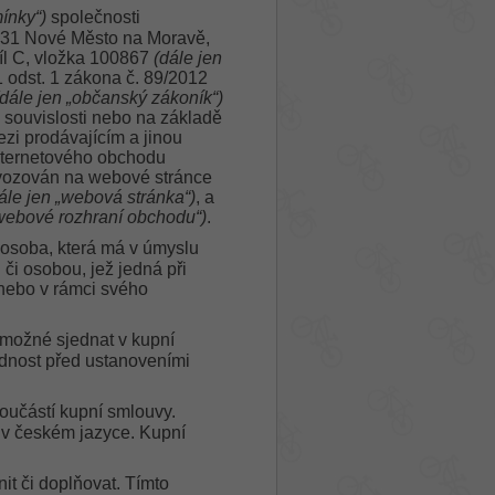
ínky“)
společnosti
 31 Nové Město na Moravě,
íl C, vložka 100867
(dále jen
 odst. 1 zákona č. 89/2012
(dále jen „občanský zákoník“)
 souvislosti nebo na základě
zi prodávajícím a jinou
nternetového obchodu
ovozován na webové stránce
ále jen „webová stránka“)
, a
„webové rozhraní obchodu“)
.
 osoba, která má v úmyslu
či osobou, jež jedná při
 nebo v rámci svého
možné sjednat v kupní
dnost před ustanoveními
učástí kupní smlouvy.
v českém jazyce. Kupní
t či doplňovat. Tímto