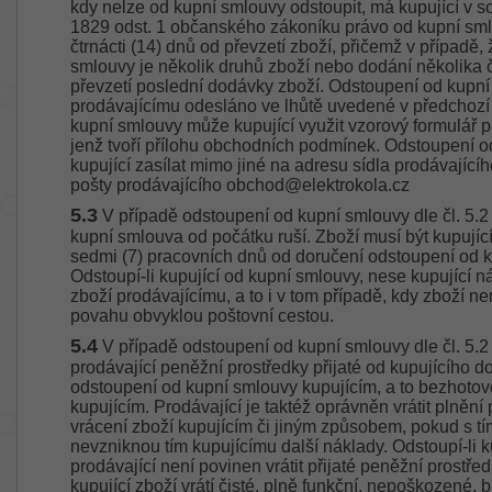
kdy nelze od kupní smlouvy odstoupit, má kupující v 
1829 odst. 1 občanského zákoníku právo od kupní smlo
čtrnácti (14) dnů od převzetí zboží, přičemž v případě
smlouvy je několik druhů zboží nebo dodání několika čá
převzetí poslední dodávky zboží. Odstoupení od kupní
prodávajícímu odesláno ve lhůtě uvedené v předchozí
kupní smlouvy může kupující využit vzorový formulář 
jenž tvoří přílohu obchodních podmínek. Odstoupení 
kupující zasílat mimo jiné na adresu sídla prodávajícíh
pošty prodávajícího obchod@elektrokola.cz
5.3
V případě odstoupení od kupní smlouvy dle čl. 5.
kupní smlouva od počátku ruší. Zboží musí být kupují
sedmi (7) pracovních dnů od doručení odstoupení od 
Odstoupí-li kupující od kupní smlouvy, nese kupující 
zboží prodávajícímu, a to i v tom případě, kdy zboží 
povahu obvyklou poštovní cestou.
5.4
V případě odstoupení od kupní smlouvy dle čl. 5.
prodávající peněžní prostředky přijaté od kupujícího do
odstoupení od kupní smlouvy kupujícím, a to bezhotov
kupujícím. Prodávající je taktéž oprávněn vrátit plnění 
vrácení zboží kupujícím či jiným způsobem, pokud s tí
nevzniknou tím kupujícímu další náklady. Odstoupí-li k
prodávající není povinen vrátit přijaté peněžní prostře
kupující zboží vrátí čisté, plně funkční, nepoškozené