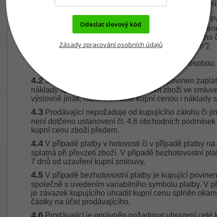
může kupující uhradit prodávajícímu následujícími zp
v hotovosti v prodejně Nové Město na Moravě, Pe
Odeslat slevový kód
v hotovosti nebo kartou na dobírku v místě urče
bezhotovostně převodem na účet prodávajícího
Zásady zpracování osobních údajů
u Fio banky a.s.
(dále jen „účet prodávajícího“)
;
bezhotovostně platební kartou;
prostřednictvím úvěru poskytnutého třetí osobou.
4.2
Společně s kupní cenou je kupující povinen zaplat
náklady spojené s balením a dodáním zboží ve smluve
výslovně jinak, rozumí se dále kupní cenou i náklady 
4.3
Prodávající nepožaduje od kupujícího zálohu či j
není dotčeno ustanovení čl. 4.6 obchodních podmínek 
kupní cenu zboží předem.
4.4
V případě platby v hotovosti či v případě platby na
splatná při převzetí zboží. V případě bezhotovostní pl
7 dnů od uzavření kupní smlouvy.
4.5
V případě bezhotovostní platby je kupující povinen
společně s uvedením variabilního symbolu platby. V p
je závazek kupujícího uhradit kupní cenu splněn okam
částky na účet prodávajícího.
4.6
Prodávající je oprávněn požadovat uhrazení celé k