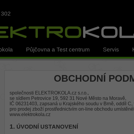
 302
okola
Půjčovna a Test centrum
Servis
OBCHODNÍ POD
společnosti ELEKTROKOLA.cz s.r.o.,
se sídlem Petrovice 19, 592 31 Nové Město na Moravě,
IČ 06231403, zapsaná u Krajského soudu v Brně, oddíl C,
pro prodej zboží prostřednictvím on-line obchodu umístěné
www.elektrokola.cz
1.
ÚVODNÍ USTANOVENÍ