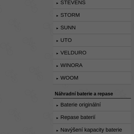
STEVENS
►
STORM
►
SUNN
►
UTO
►
VELDURO
►
WINORA
►
WOOM
►
Náhradní baterie a repase
Baterie originální
►
Repase baterií
►
Navýšení kapacity baterie
►