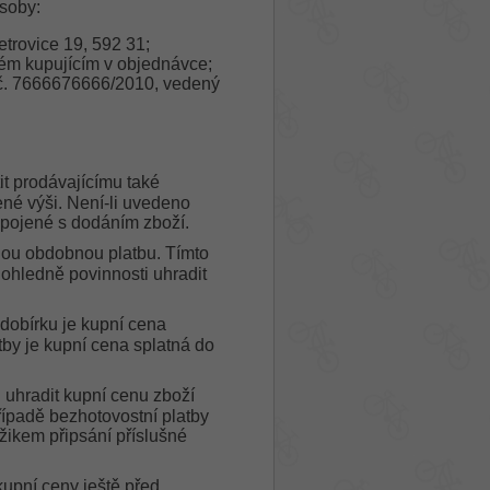
ůsoby:
trovice 19, 592 31;
ném kupujícím v objednávce;
 č. 7666676666/2010, vedený
it prodávajícímu také
né výši. Není-li uvedeno
spojené s dodáním zboží.
inou obdobnou platbu. Tímto
ohledně povinnosti uhradit
 dobírku je kupní cena
atby je kupní cena splatná do
 uhradit kupní cenu zboží
řípadě bezhotovostní platby
žikem připsání příslušné
upní ceny ještě před