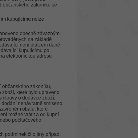
 1 občanského zákoníku se
cím kupujícímu nelze
 stanoveno obecně závaznými
b prováděných na základě
odávající není plátcem daně
odávající kupujícímu po
 na elektronickou adresu
37 občanského zákoníku,
 zboží, které bylo upraveno
 smlouvy o dodávce zboží,
 po dodání nenávratně smíseno
zavřeném obalu, které
není možné vrátit a od kupní
 nebo počítačového
h podmínek či o jiný případ,