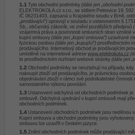
1.1
Tyto obchodní podmínky
(dále jen „obchodní podm
ELEKTROKOLA.cz s.r.o., se sídlem Petrovice 19, 592
IČ 06231403, zapsaná u Krajského soudu v Brně, odd
„prodávající“)
upravují v souladu s ustanovením § 1751
Sb., občanský zákoník, ve znění pozdějších předpisů
vzájemná práva a povinnosti smluvních stran vzniklé v
kupní smlouvy
(dále jen „kupní smlouva“)
uzavírané me
fyzickou osobou
(dále jen „kupující“)
prostřednictvím i
prodávajícího. Internetový obchod je prodávajícím pr
umístěné na internetové adrese
www.elektrokola.cz
(d
to prostřednictvím rozhraní webové stránky
(dále jen 
1.2
Obchodní podmínky se nevztahují na případy, kdy
nakoupit zboží od prodávajícího, je právnickou osobou 
objednávání zboží v rámci své podnikatelské činnosti
samostatného výkonu povolání.
1.3
Ustanovení odchylná od obchodních podmínek je 
smlouvě. Odchylná ujednání v kupní smlouvě mají pře
obchodních podmínek.
1.4
Ustanovení obchodních podmínek jsou nedílnou so
Kupní smlouva a obchodní podmínky jsou vyhotoveny 
smlouvu lze uzavřít v českém jazyce.
1.5
Znění obchodních podmínek může prodávající měni