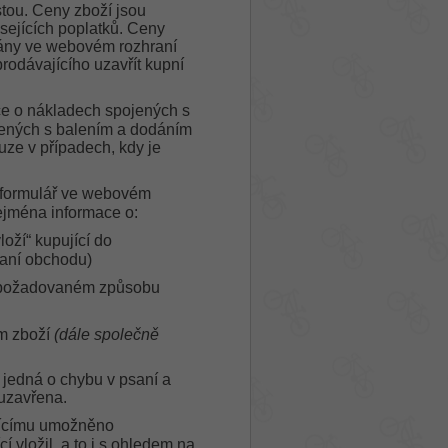
tou. Ceny zboží jsou
sejících poplatků. Ceny
ovány ve webovém rozhraní
odávajícího uzavřít kupní
e o nákladech spojených s
jených s balením a dodáním
ze v případech, kdy je
ý formulář ve webovém
ejména informace o:
oží“ kupující do
raní obchodu)
o požadovaném způsobu
m zboží
(dále společně
e jedná o chybu v psaní a
 uzavřena.
jícímu umožněno
í vložil, a to i s ohledem na