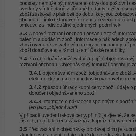
podstaty nemůže být navráceno obvyklou poštovní ces
uvedeny včetně daně z přidané hodnoty a všech souvi
zboží zůstávají v platnosti po dobu, kdy jsou zobraz
obchodu. Tímto ustanovením není omezena možnost pr
smlouvu za individuálně sjednaných podmínek.
3.3
Webové rozhraní obchodu obsahuje také informac
balením a dodáním zboží. Informace o nákladech spo
zboží uvedené ve webovém rozhraní obchodu platí pou
zboží doručováno v rámci území České republiky.
3.4
Pro objednání zboží vyplní kupující objednávkov
rozhraní obchodu. Objednávkový formulář obsahuje z
3.4.1
objednávaném zboží (objednávané zboží „vl
elektronického nákupního košíku webového rozh
3.4.2
způsobu úhrady kupní ceny zboží, údaje 
doručení objednávaného zboží
3.4.3
informace o nákladech spojených s dodání
jen jako „objednávka“)
V případě uvedení takové ceny, při níž je zjevné, že s
číslech, není tato cena závazná a kupní smlouva není
3.5
Před zasláním objednávky prodávajícímu je kupu
zkontrolovat a měnit údaje, které do objednávky kupujíc