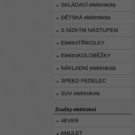
SKLÁDACÍ elektrokola
►
DĚTSKÁ elektrokola
►
S NÍZKÝM NÁSTUPEM
►
ElektroTŘÍKOLKY
►
ElektroKOLOBĚŽKY
►
NÁKLADNÍ elektrokola
►
SPEED PEDELEC
►
SUV elektrokola
►
Značky elektrokol
4EVER
►
AMULET
►