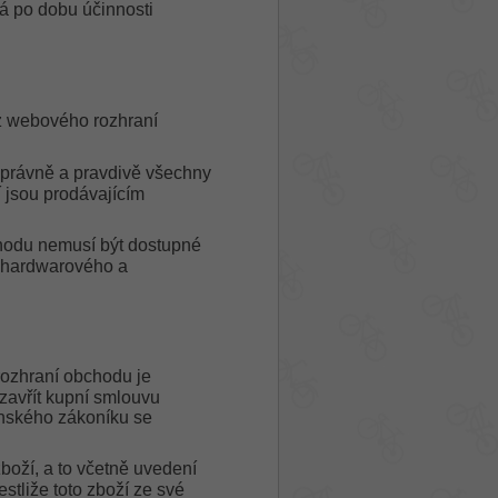
á po dobu účinnosti
z webového rozhraní
správně a pravdivě všechny
 jsou prodávajícím
hodu nemusí být dostupné
u hardwarového a
ozhraní obchodu je
uzavřít kupní smlouvu
anského zákoníku se
oží, a to včetně uvedení
stliže toto zboží ze své