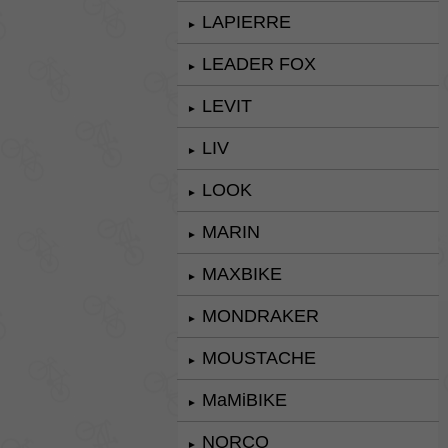
LAPIERRE
►
LEADER FOX
►
LEVIT
►
LIV
►
LOOK
►
MARIN
►
MAXBIKE
►
MONDRAKER
►
MOUSTACHE
►
MaMiBIKE
►
NORCO
►