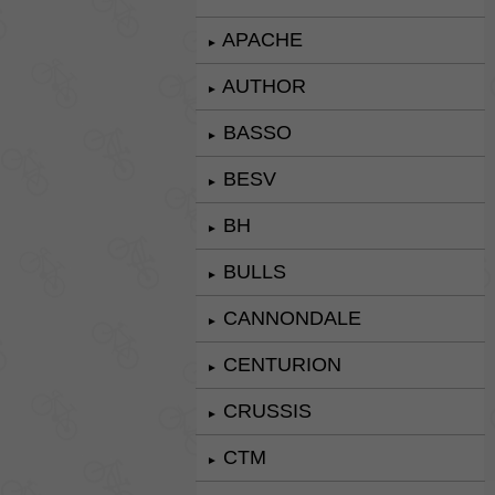
APACHE
►
AUTHOR
►
BASSO
►
BESV
►
BH
►
BULLS
►
CANNONDALE
►
CENTURION
►
CRUSSIS
►
CTM
►