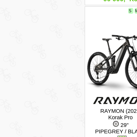
S
RAYMON (202
Korak Pro
29"
PIPEGREY / BL