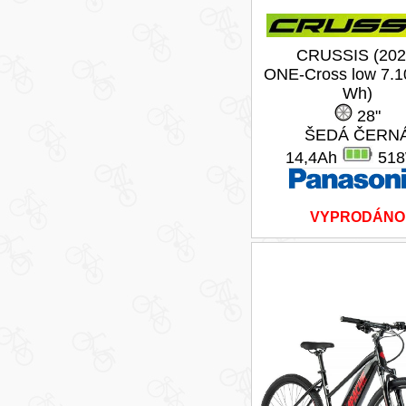
CRUSSIS (202
ONE-Cross low 7.1
Wh)
28"
ŠEDÁ ČERN
14,4Ah
51
VYPRODÁNO