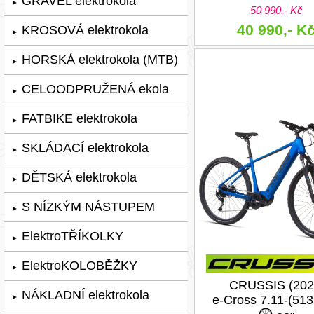
GRAVEL elektrokola
►
50 990,- Kč
40 990,- K
KROSOVÁ elektrokola
►
HORSKÁ elektrokola (MTB)
►
CELOODPRUŽENÁ ekola
►
FATBIKE elektrokola
►
SKLÁDACÍ elektrokola
►
DĚTSKÁ elektrokola
►
S NÍZKÝM NÁSTUPEM
►
ElektroTŘÍKOLKY
►
ElektroKOLOBĚŽKY
►
CRUSSIS (202
NÁKLADNÍ elektrokola
►
e-Cross 7.11-(51