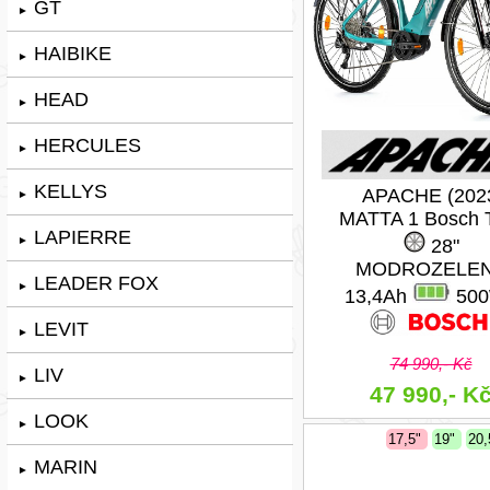
GT
►
HAIBIKE
►
HEAD
►
HERCULES
►
KELLYS
APACHE (202
►
MATTA 1 Bosch 
LAPIERRE
►
28"
MODROZELE
LEADER FOX
►
13,4Ah
50
LEVIT
►
74 990,- Kč
LIV
►
47 990,- K
LOOK
►
17,5"
19"
20
MARIN
►