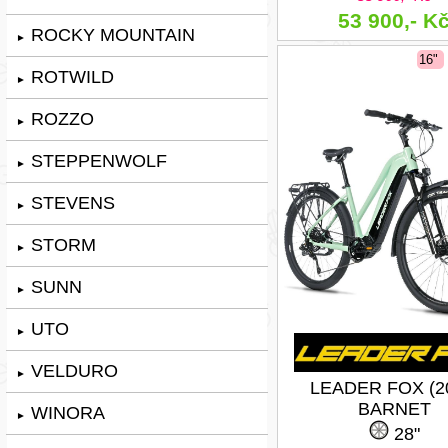
53 900,- K
ROCKY MOUNTAIN
►
16"
ROTWILD
►
ROZZO
►
STEPPENWOLF
►
STEVENS
►
STORM
►
SUNN
►
UTO
►
VELDURO
►
LEADER FOX (2
BARNET
WINORA
►
28"