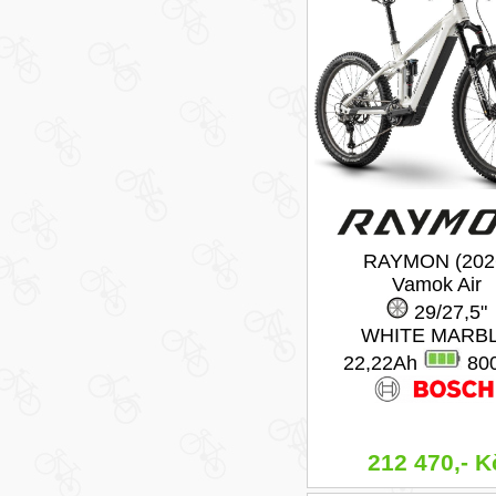
RAYMON (202
Vamok Air
29/27,5"
WHITE MARB
22,22Ah
80
212 470,- K