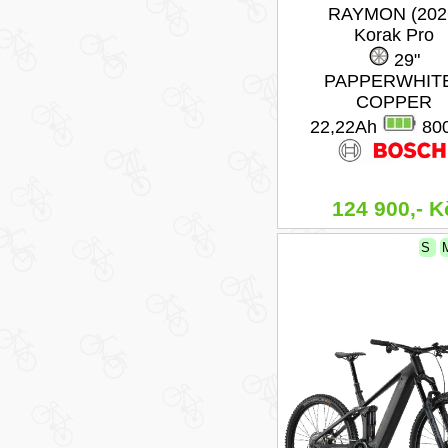
RAYMON (202
Korak Pro
29"
PAPPERWHITE
COPPER
22,22Ah
80
124 900,- K
S