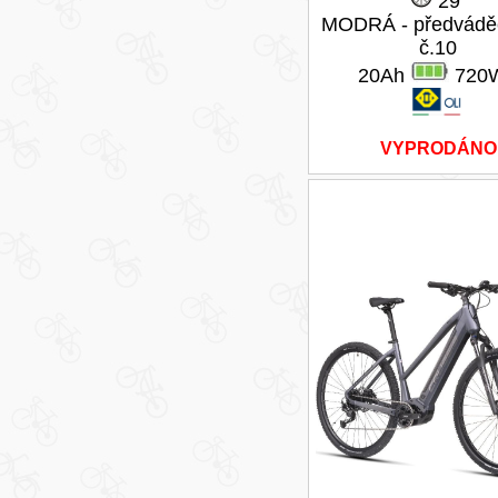
29"
MODRÁ - předváděc
č.10
20Ah
720
VYPRODÁNO