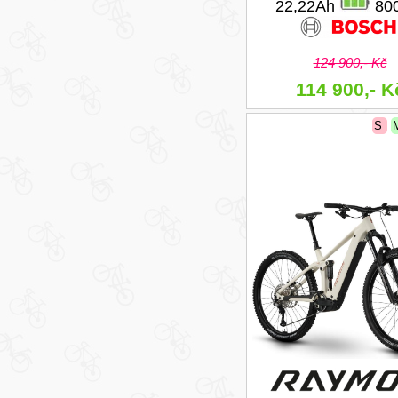
22,22Ah
80
124 900,- Kč
114 900,- K
S