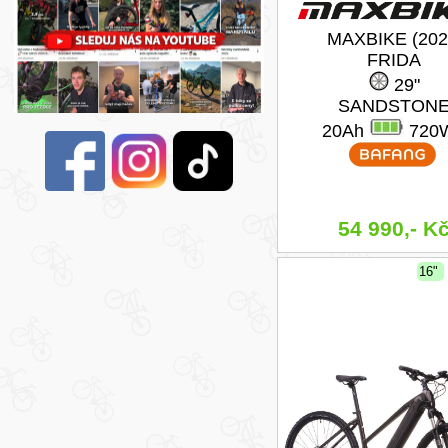
MAXBIKE (202
FRIDA
29"
SANDSTON
20Ah
720
54 990,- K
16"