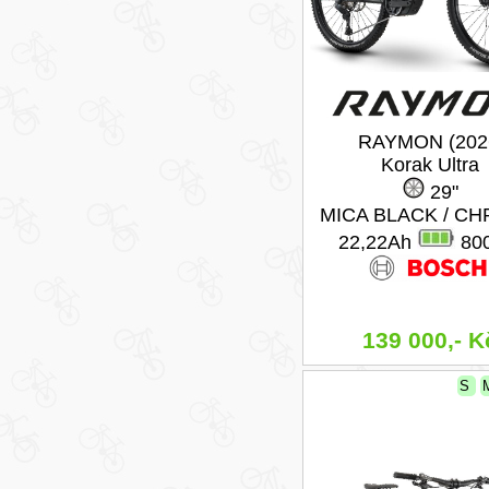
RAYMON (202
Korak Ultra
29"
MICA BLACK / C
22,22Ah
80
139 000,- K
S