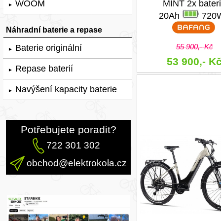
WOOM
MINT 2x bater
►
20Ah
720
Náhradní baterie a repase
55 900,- Kč
Baterie originální
►
53 900,- K
Repase baterií
►
Navýšení kapacity baterie
►
Potřebujete poradit?
722 301 302
obchod@elektrokola.cz