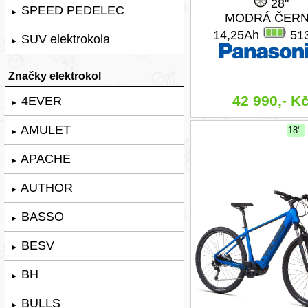
28"
SPEED PEDELEC
►
MODRÁ ČER
14,25Ah
51
SUV elektrokola
►
Značky elektrokol
42 990,- K
4EVER
►
AMULET
18"
►
APACHE
►
AUTHOR
►
BASSO
►
BESV
►
BH
►
BULLS
►