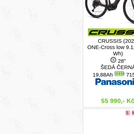
CRUSSIS (202
ONE-Cross low 9.1
Wh)
28"
ŠEDÁ ČERN
19,88Ah
71
55 990,- K
S