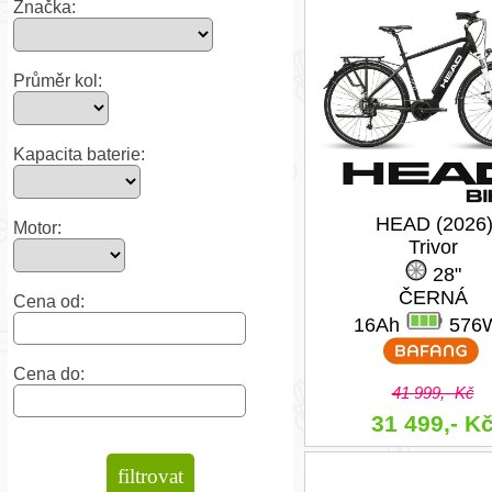
Značka:
Průměr kol:
Kapacita baterie:
HEAD (2026
Motor:
Trivor
28"
ČERNÁ
Cena od:
16Ah
576
Cena do:
41 999,- Kč
31 499,- K