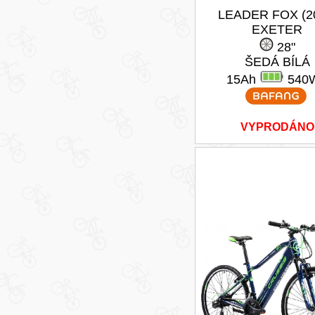
LEADER FOX (2
EXETER
28"
ŠEDÁ BÍLÁ
15Ah
540
VYPRODÁNO