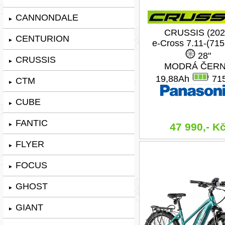
CANNONDALE
►
CRUSSIS (202
CENTURION
►
e-Cross 7.11-(71
28"
CRUSSIS
►
MODRÁ ČER
19,88Ah
71
CTM
►
CUBE
►
FANTIC
47 990,- K
►
FLYER
►
FOCUS
►
GHOST
►
GIANT
►