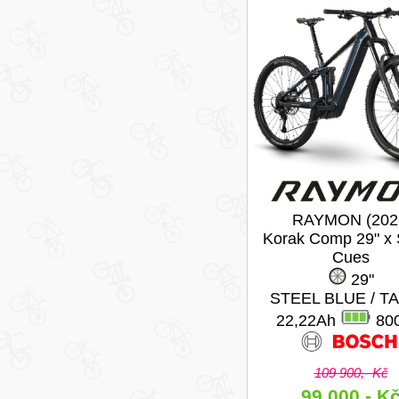
RAYMON (202
Korak Comp 29" x
Cues
29"
STEEL BLUE / T
22,22Ah
80
109 900,- Kč
99 000,- K