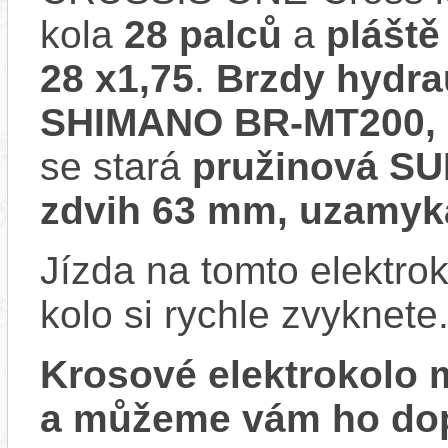
kola
28 palců
a
plášt
28 x1,75
.
Brzdy hydra
SHIMANO BR-MT200, 
se stará
pružinová S
zdvih 63 mm, uzamyka
Jízda na tomto elektrok
kolo si rychle zvyknete
Krosové elektrokolo
a můžeme vám ho dop