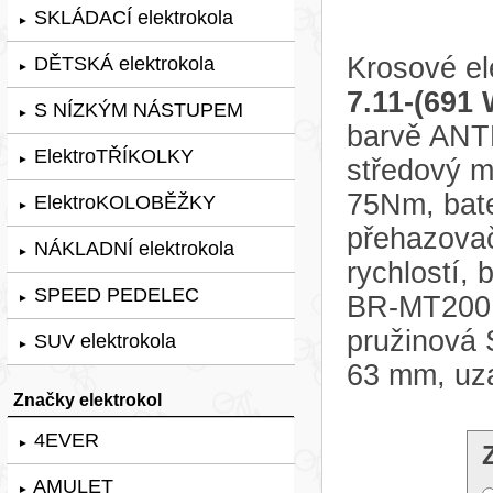
SKLÁDACÍ elektrokola
►
Krosové el
DĚTSKÁ elektrokola
►
7.11-(691
S NÍZKÝM NÁSTUPEM
►
barvě ANT
ElektroTŘÍKOLKY
►
středový 
75Nm, bate
ElektroKOLOBĚŽKY
►
přehazova
NÁKLADNÍ elektrokola
►
rychlostí,
SPEED PEDELEC
BR-MT200, 
►
pružinová
SUV elektrokola
►
63 mm, uza
Značky elektrokol
4EVER
►
AMULET
►