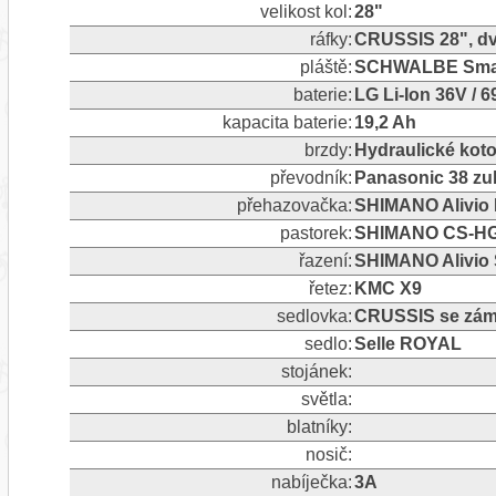
velikost kol:
28"
ráfky:
CRUSSIS 28", dv
pláště:
SCHWALBE Smart
baterie:
LG Li-Ion 36V / 
kapacita baterie:
19,2 Ah
brzdy:
Hydraulické ko
převodník:
Panasonic 38 z
přehazovačka:
SHIMANO Alivio 
pastorek:
SHIMANO CS-HG20
řazení:
SHIMANO Alivio S
řetez:
KMC X9
sedlovka:
CRUSSIS se zám
sedlo:
Selle ROYAL
stojánek:
světla:
blatníky:
nosič:
nabíječka:
3A