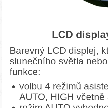
LCD displ
Barevný LCD displej, kte
slunečního světla nebo 
funkce:
volbu 4 režimů asi
AUTO, HIGH včetně 
režim AUTO vyhodnocu