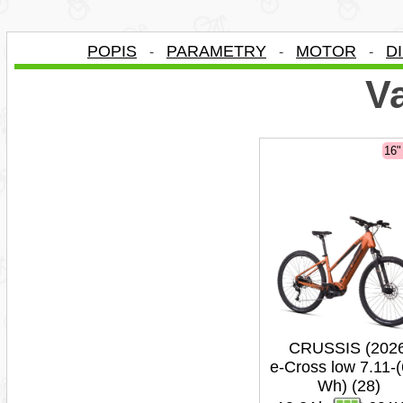
POPIS
PARAMETRY
MOTOR
D
-
-
-
Va
16
CRUSSIS (202
e-Cross low 7.11-
Wh) (28)