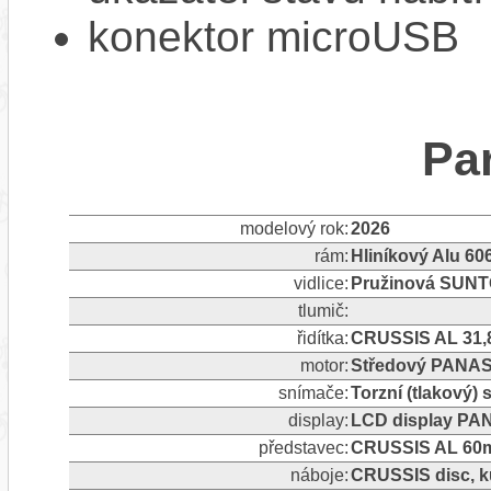
konektor microUSB
Pa
modelový rok:
2026
rám:
Hliníkový Alu 60
vidlice:
Pružinová SUNTO
tlumič:
řidítka:
CRUSSIS AL 31,
motor:
Středový PANAS
snímače:
Torzní (tlakový)
display:
LCD display PA
představec:
CRUSSIS AL 60m
náboje:
CRUSSIS disc, ku