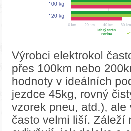
Výrobci elektrokol čas
přes 100km nebo 200km
hodnoty v ideálních p
jezdce 45kg, rovný čistý
vzorek pneu, atd.), ale
často velmi liší. Zálež