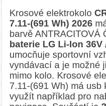
Krosové elektrokolo
CR
7.11-(691 Wh) 2026
má 
barvě ANTRACITOVÁ Č
baterie LG Li-Ion 36V
umocňuje sportovní vzhl
vyndávací a je možné ji 
mimo kolo. Krosové el
7.11-(691 Wh) má usb 
využít například pro na