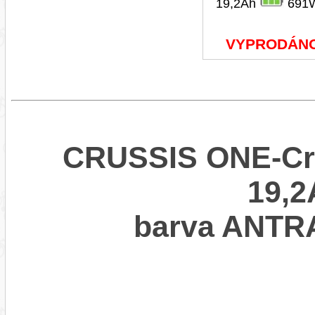
19,2Ah
691
VYPRODÁN
CRUSSIS ONE-Cro
19,2
barva ANT