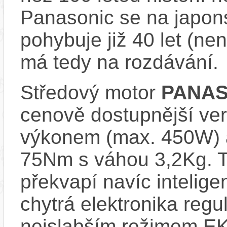
Panasonic se na japons
pohybuje již 40 let (nen
má tedy na rozdávání.
Středový motor
PANAS
cenově dostupnější ve
výkonem (max. 450W) 
75Nm s váhou 3,2Kg. T
překvapí navíc inteli
chytrá elektronika regu
nejslabším režimem EK