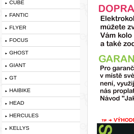
CUBE
►
FANTIC
►
FLYER
►
FOCUS
►
GHOST
►
GIANT
►
GT
►
HAIBIKE
►
HEAD
►
HERCULES
►
VÝHODNÁ
KELLYS
►