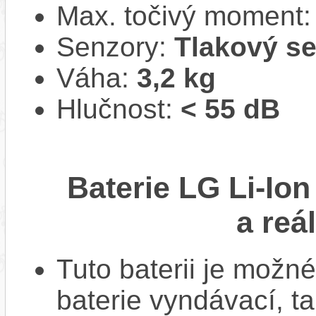
Max. točivý moment
Senzory:
Tlakový s
Váha:
3,2 kg
Hlučnost:
< 55 dB
Baterie LG Li-Io
a reá
Tuto baterii je možné
baterie vyndávací, t