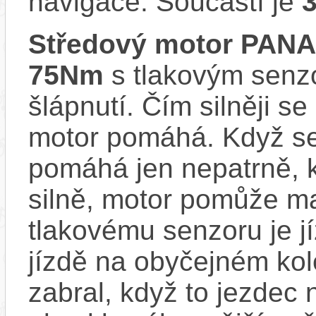
navigace. Součástí je
Středový motor PAN
75Nm
s tlakovým senzo
šlápnutí. Čím silněji se
motor pomáhá. Když se
pomáhá jen nepatrně, k
silně, motor pomůže m
tlakovému senzoru je j
jízdě na obyčejném kol
zabral, když to jezdec