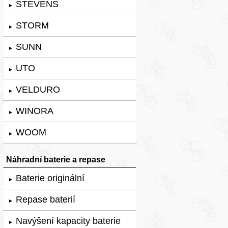
STEVENS
►
STORM
►
SUNN
►
UTO
►
VELDURO
►
WINORA
►
WOOM
►
Náhradní baterie a repase
Baterie originální
►
Repase baterií
►
Navýšení kapacity baterie
►