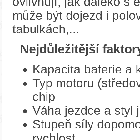
ovlivňují, jak daleko s
může být dojezd i polo
tabulkách,...
Nejdůležitější faktor
Kapacita baterie a 
Typ motoru (středov
chip
Váha jezdce a styl j
Stupeň síly dopomo
rychlost