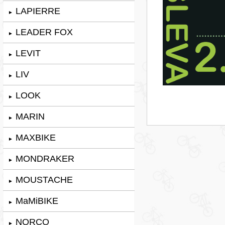
LAPIERRE
►
LEADER FOX
►
LEVIT
►
LIV
►
LOOK
►
MARIN
►
MAXBIKE
►
MONDRAKER
►
MOUSTACHE
►
MaMiBIKE
►
NORCO
►