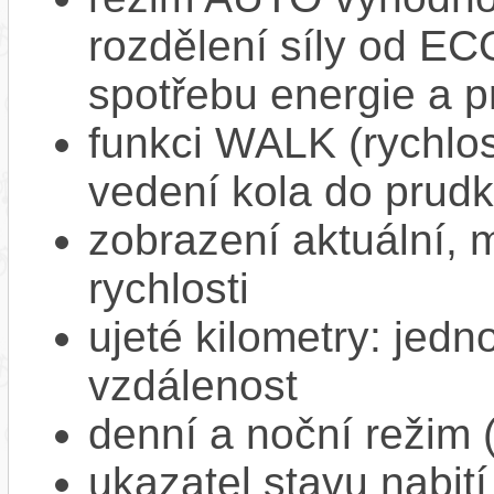
rozdělení síly od EC
spotřebu energie a p
funkci WALK (rychlost
vedení kola do prud
zobrazení aktuální,
rychlosti
ujeté kilometry: jedno
vzdálenost
denní a noční režim 
ukazatel stavu nabití