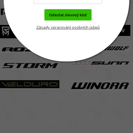
Odeslat slevový kód
Zásady zpracování osobních údajů