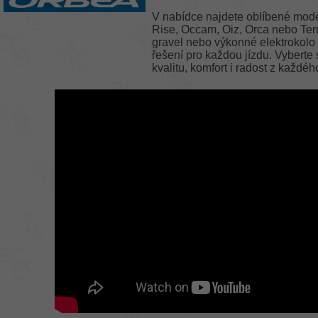
V nabídce najdete oblíbené mode
Rise, Occam, Oiz, Orca nebo Terra.
gravel nebo výkonné elektrokolo 
řešení pro každou jízdu. Vyberte 
kvalitu, komfort i radost z každéh