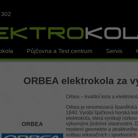
 302
okola
Půjčovna a Test centrum
Servis
ORBEA elektrokola za 
Orbea – kvalitní kola a elektrok
Orbea je renomovaná španělská zn
1840. Vyrábí špičková horská kola
elektrokola, která vynikají nízko
ORBEA
výbornými jízdními vlastnostmi. D
moderní geometrie a atraktivníh
volbou rekreačních i sportovních 