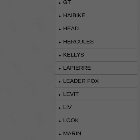
GT
►
HAIBIKE
►
HEAD
►
HERCULES
►
KELLYS
►
LAPIERRE
►
LEADER FOX
►
LEVIT
►
LIV
►
LOOK
►
MARIN
►