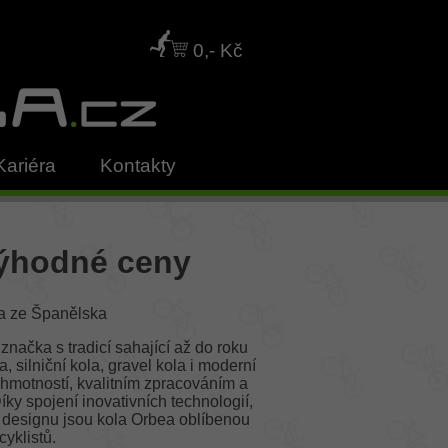
0,- Kč
Kariéra
Kontakty
výhodné ceny
ola ze Španělska
ačka s tradicí sahající až do roku
, silniční kola, gravel kola i moderní
u hmotností, kvalitním zpracováním a
íky spojení inovativních technologií,
o designu jsou kola Orbea oblíbenou
cyklistů.