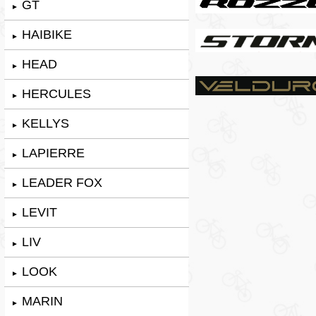
GT
►
HAIBIKE
►
HEAD
►
HERCULES
►
KELLYS
►
LAPIERRE
►
LEADER FOX
►
LEVIT
►
LIV
►
LOOK
►
MARIN
►