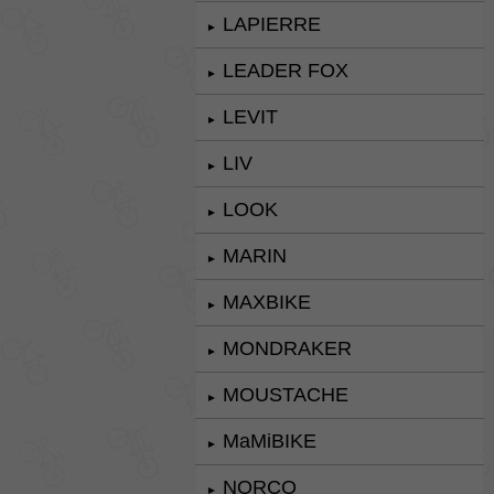
LAPIERRE
►
LEADER FOX
►
LEVIT
►
LIV
►
LOOK
►
MARIN
►
MAXBIKE
►
MONDRAKER
►
MOUSTACHE
►
MaMiBIKE
►
NORCO
►