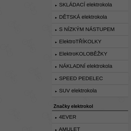
SKLÁDACÍ elektrokola
►
DĚTSKÁ elektrokola
►
S NÍZKÝM NÁSTUPEM
►
ElektroTŘÍKOLKY
►
ElektroKOLOBĚŽKY
►
NÁKLADNÍ elektrokola
►
SPEED PEDELEC
►
SUV elektrokola
►
Značky elektrokol
4EVER
►
AMULET
►