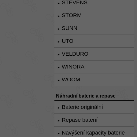
STEVENS
►
STORM
►
SUNN
►
UTO
►
VELDURO
►
WINORA
►
WOOM
►
Náhradní baterie a repase
Baterie originální
►
Repase baterií
►
Navýšení kapacity baterie
►