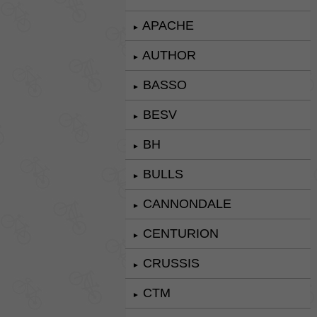
APACHE
►
AUTHOR
►
BASSO
►
BESV
►
BH
►
BULLS
►
CANNONDALE
►
CENTURION
►
CRUSSIS
►
CTM
►