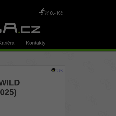
0,- Kč
Kariéra
Kontakty
tisk
TWILD
025)