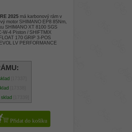
RE 2025
má karbonový rám v
ový motor SHIMANO EP8 85Nm,
ačku SHIMANO XT 8100 SGS
C-W-4 Piston / SHIFTMIX
6 FLOAT 170 GRIP 3-POS
S EVOL LV PERFORMANCE
RÁMU:
sklad
[17337]
sklad
[17338]
 sklad
[17339]
Přidat do košíku