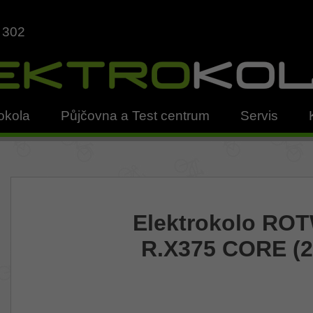
 302
okola
Půjčovna a Test centrum
Servis
Elektrokolo RO
R.X375 CORE (2