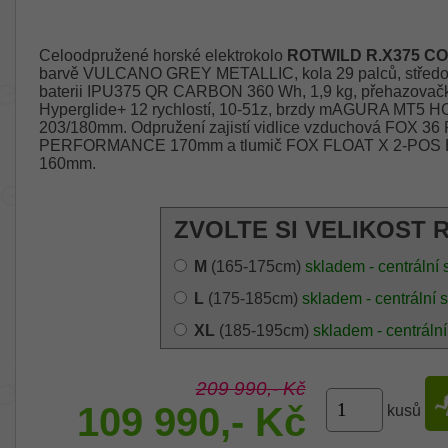
Celoodpružené horské elektrokolo
ROTWILD R.X375 CO
barvě VULCANO GREY METALLIC, kola 29 palců, střed
baterii IPU375 QR CARBON 360 Wh, 1,9 kg, přehazov
Hyperglide+ 12 rychlostí, 10-51z, brzdy mAGURA MT5 H
203/180mm. Odpružení zajistí vidlice vzduchová FOX 3
PERFORMANCE 170mm a tlumič FOX FLOAT X 2-PO
160mm.
ZVOLTE SI VELIKOST 
M
(165-175cm)
skladem - centrální 
L
(175-185cm)
skladem - centrální 
XL
(185-195cm)
skladem - centrální
209 990,- Kč
109 990,- Kč
kusů