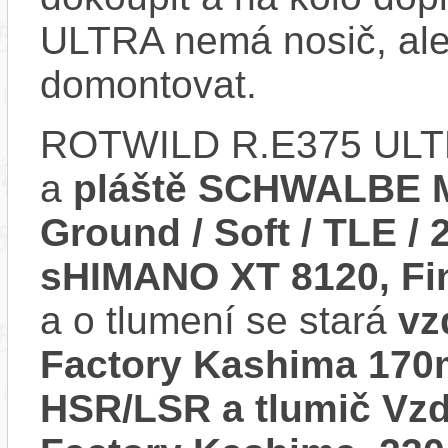
ULTRA nemá nosič, ale
domontovat.
ROTWILD R.E375 ULT
a
pláště SCHWALBE M
Ground / Soft / TLE / 
sHIMANO XT 8120, Fi
a o tlumení se stará
vz
Factory Kashima 170m
HSR/LSR a tlumič Vz