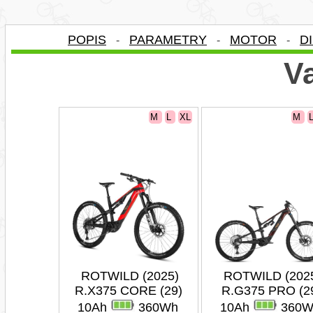
POPIS
PARAMETRY
MOTOR
D
-
-
-
Va
M
L
XL
M
ROTWILD (2025)
ROTWILD (202
R.X375 CORE (29)
R.G375 PRO (2
10Ah
360Wh
10Ah
360W