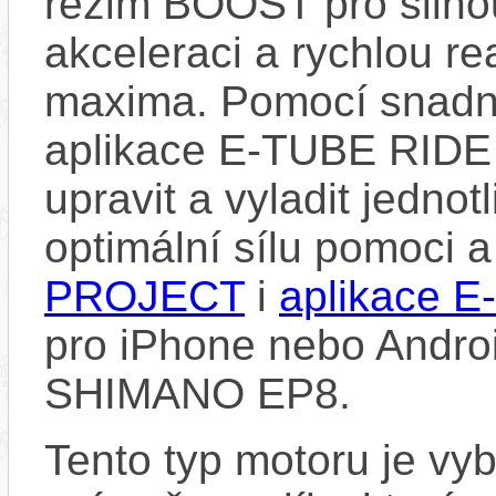
režim BOOST pro silno
akceleraci a rychlou re
maxima. Pomocí snad
aplikace E-TUBE RIDE
upravit a vyladit jedno
optimální sílu pomoci 
PROJECT
i
aplikace 
pro iPhone nebo Androi
SHIMANO EP8.
Tento typ motoru je vy