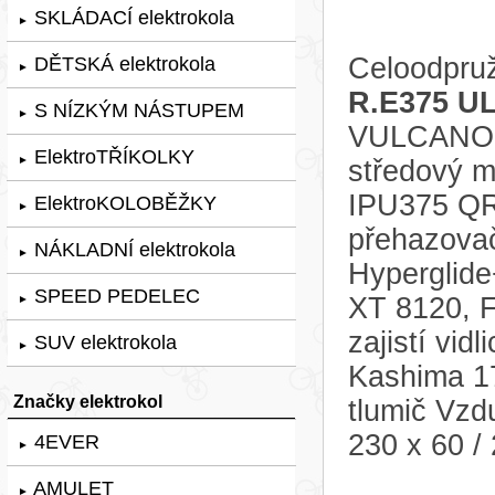
SKLÁDACÍ elektrokola
►
Celoodpruž
DĚTSKÁ elektrokola
►
R.E375 U
S NÍZKÝM NÁSTUPEM
►
VULCANO G
ElektroTŘÍKOLKY
►
středový 
IPU375 QR
ElektroKOLOBĚŽKY
►
přehazov
NÁKLADNÍ elektrokola
►
Hyperglide
SPEED PEDELEC
XT 8120, F
►
zajistí vi
SUV elektrokola
►
Kashima 1
Značky elektrokol
tlumič Vzd
230 x 60 /
4EVER
►
AMULET
►