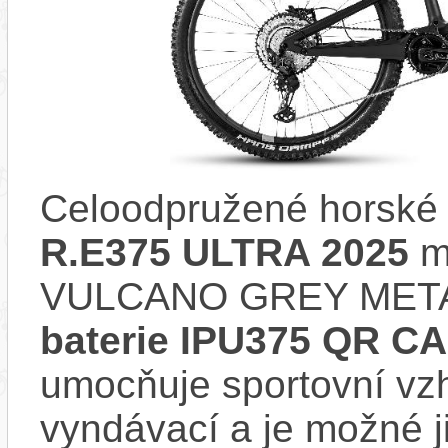
Celoodpružené horské 
R.E375 ULTRA 2025
m
VULCANO GREY METAL
baterie IPU375 QR C
umocňuje sportovní vzhl
vyndávací a je možné ji 