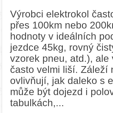
Výrobci elektrokol čas
přes 100km nebo 200km
hodnoty v ideálních p
jezdce 45kg, rovný čistý
vzorek pneu, atd.), ale
často velmi liší. Zálež
ovlivňují, jak daleko s
může být dojezd i polo
tabulkách,...