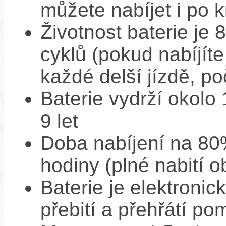
můžete nabíjet i po k
Životnost baterie je 
cyklů (pokud nabíjíte
každé delší jízdě, po
Baterie vydrží okolo
9 let
Doba nabíjení na 80%
hodiny (plné nabití o
Baterie je elektronic
přebití a přehřátí p