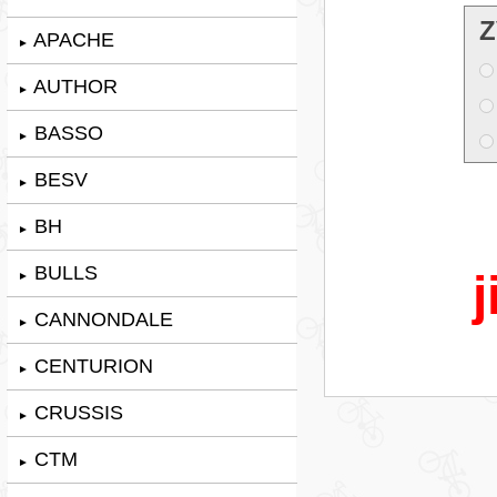
Z
APACHE
►
AUTHOR
►
BASSO
►
BESV
►
BH
►
BULLS
j
►
CANNONDALE
►
CENTURION
►
CRUSSIS
►
CTM
►