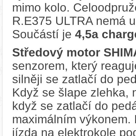
mimo kolo. Celoodpruž
R.E375 ULTRA nemá usb
Součástí je
4,5a charg
Středový motor SHI
senzorem, který reaguje
silněji se zatlačí do p
Když se šlape zlehka, 
když se zatlačí do ped
maximálním výkonem. D
jízda na elektrokole p