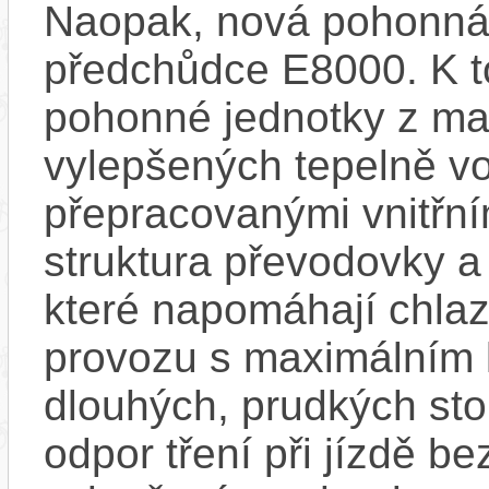
Naopak, nová pohonná 
předchůdce E8000. K t
pohonné jednotky z mag
vylepšených tepelně vo
přepracovanými vnitřní
struktura převodovky 
které napomáhají chlaze
provozu s maximálním
dlouhých, prudkých sto
odpor tření při jízdě b