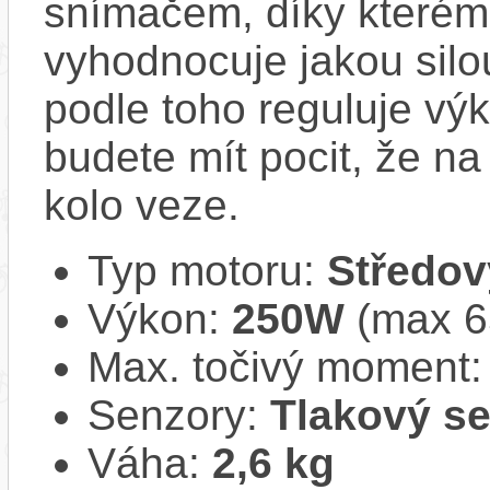
snímačem, díky kterému
vyhodnocuje jakou silo
podle toho reguluje vý
budete mít pocit, že na 
kolo veze.
Typ motoru:
Středov
Výkon:
250W
(max 
Max. točivý moment
Senzory:
Tlakový s
Váha:
2,6 kg