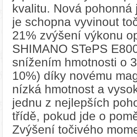
kvalitu. Nová pohonná
je schopna vyvinout t
21% zvýšení výkonu op
SHIMANO STePS E8000 
snížením hmotnosti o 3
10%) díky novému mag
nízká hmotnost a vysok
jednu z nejlepších poh
třídě, pokud jde o pom
Zvýšení točivého mome