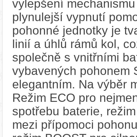
vylepšení mechanismu s
plynulejší vypnutí pom
pohonné jednotky je tv
linií a úhlů rámů kol, c
společně s vnitřními bat
vybavených pohonem 
elegantním. Na výběr m
Režim ECO pro nejmen
spotřebu baterie, reži
mezi přípomoci pohonu