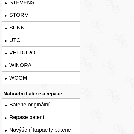
STEVENS
►
STORM
►
SUNN
►
UTO
►
VELDURO
►
WINORA
►
WOOM
►
Náhradní baterie a repase
Baterie originální
►
Repase baterií
►
Navýšení kapacity baterie
►