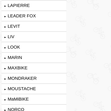
LAPIERRE
►
LEADER FOX
►
LEVIT
►
LIV
►
LOOK
►
MARIN
►
MAXBIKE
►
MONDRAKER
►
MOUSTACHE
►
MaMiBIKE
►
NORCO
►