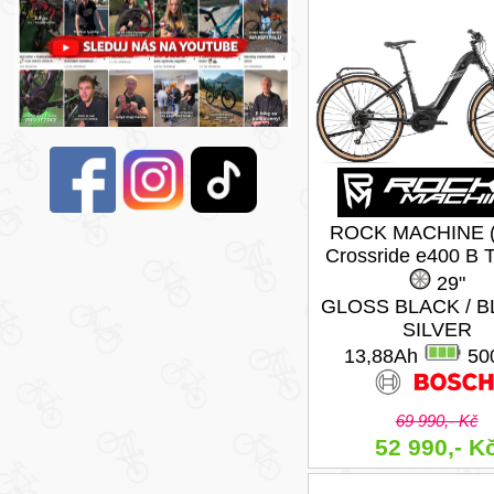
ROCK MACHINE (
Crossride e400 B T
29"
GLOSS BLACK / B
SILVER
13,88Ah
50
69 990,- Kč
52 990,- K