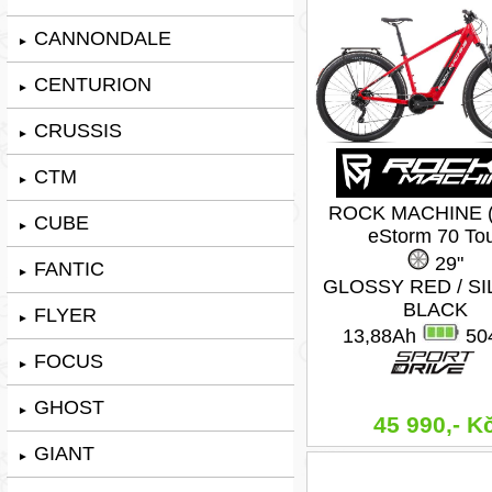
CANNONDALE
►
CENTURION
►
CRUSSIS
►
CTM
►
ROCK MACHINE (
CUBE
►
eStorm 70 To
29"
FANTIC
►
GLOSSY RED / SI
BLACK
FLYER
►
13,88Ah
50
FOCUS
►
GHOST
►
45 990,- K
GIANT
►