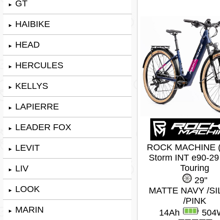
GT
►
HAIBIKE
►
HEAD
►
HERCULES
►
KELLYS
►
LAPIERRE
►
LEADER FOX
►
ROCK MACHINE (
LEVIT
►
Storm INT e90-29
Touring
LIV
►
29"
LOOK
MATTE NAVY /SI
►
/PINK
MARIN
14Ah
504
►