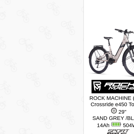
ROCK MACHINE (
Crossride e450 To
29"
SAND GREY /B
14Ah
504