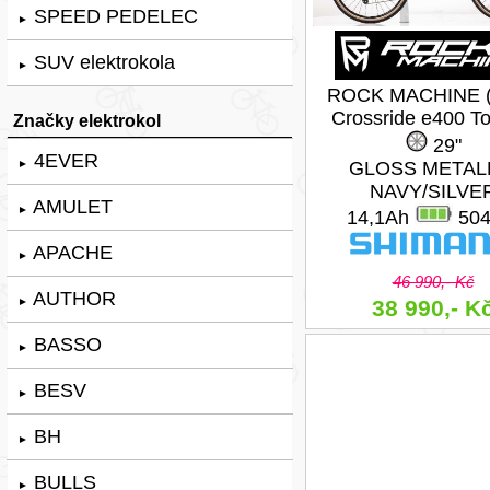
SPEED PEDELEC
►
SUV elektrokola
►
ROCK MACHINE (
Crossride e400 To
Značky elektrokol
29"
4EVER
►
GLOSS METAL
NAVY/SILVE
AMULET
►
14,1Ah
50
APACHE
►
46 990,- Kč
AUTHOR
►
38 990,- K
BASSO
►
BESV
►
BH
►
BULLS
►