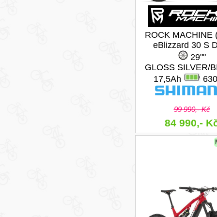
ROCK MACHINE (
eBlizzard 30 S
29""
GLOSS SILVER/
17,5Ah
63
99 990,- Kč
84 990,- K