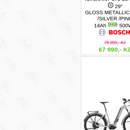
29"
GLOSS METALLIC
/SILVER /PIN
14Ah
500
75 990,- Kč
67 990,- K