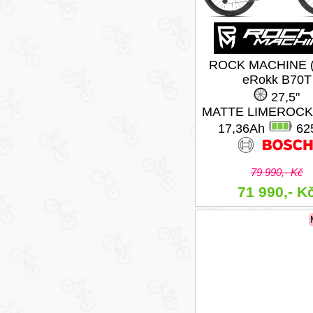
ROCK MACHINE (
eRokk B70T
27,5"
MATTE LIMEROCK
17,36Ah
62
79 990,- Kč
71 990,- K