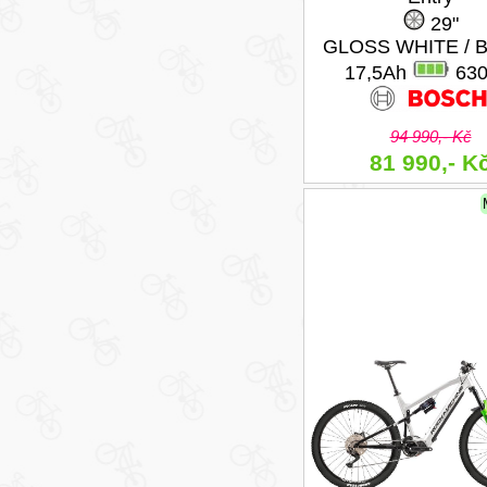
29"
GLOSS WHITE / 
17,5Ah
63
94 990,- Kč
81 990,- K