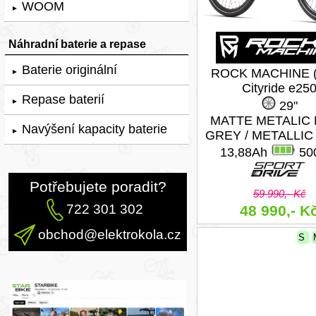
WOOM
►
Náhradní baterie a repase
Baterie originální
ROCK MACHINE (
►
Cityride e25
Repase baterií
►
29"
MATTE METALIC
Navýšení kapacity baterie
►
GREY / METALLIC
13,88Ah
50
Potřebujete poradit?
59 990,- Kč
722 301 302
48 990,- K
obchod@elektrokola.cz
S