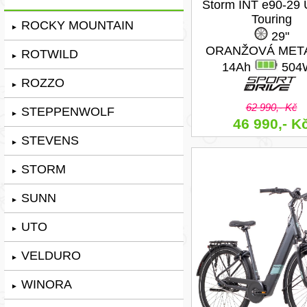
Storm INT e90-29 
Touring
ROCKY MOUNTAIN
►
29"
ORANŽOVÁ META
ROTWILD
►
14Ah
504
ROZZO
►
62 990,- Kč
STEPPENWOLF
►
46 990,- K
STEVENS
►
STORM
►
SUNN
►
UTO
►
VELDURO
►
WINORA
►