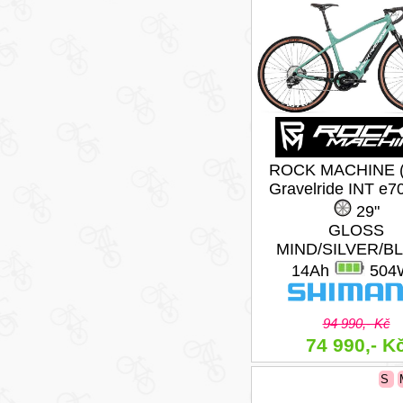
ROCK MACHINE (
Gravelride INT e7
29"
GLOSS
MIND/SILVER/B
14Ah
504
94 990,- Kč
74 990,- K
S