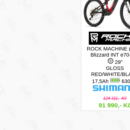
ROCK MACHINE (
Blizzard INT e70
29"
GLOSS
RED/WHITE/BL
17,5Ah
63
124 311,- Kč
91 990,- K