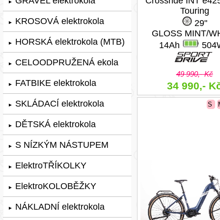
GRAVEL elektrokola
Crossride INT e42
►
Touring
KROSOVÁ elektrokola
29"
►
GLOSS MINT/W
HORSKÁ elektrokola (MTB)
►
14Ah
504
CELOODPRUŽENÁ ekola
►
49 990,- Kč
FATBIKE elektrokola
34 990,- K
►
SKLÁDACÍ elektrokola
S
►
DĚTSKÁ elektrokola
►
S NÍZKÝM NÁSTUPEM
►
ElektroTŘÍKOLKY
►
ElektroKOLOBĚŽKY
►
NÁKLADNÍ elektrokola
►