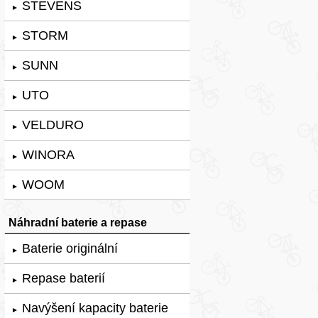
STEVENS
►
STORM
►
SUNN
►
UTO
►
VELDURO
►
WINORA
►
WOOM
►
Náhradní baterie a repase
Baterie originální
►
Repase baterií
►
Navýšení kapacity baterie
►