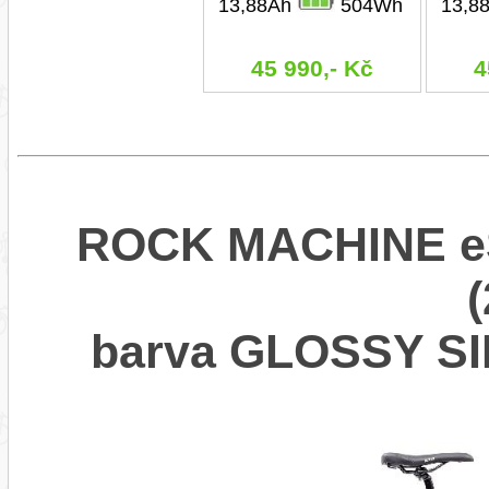
13,88Ah
504Wh
13,8
45 990,- Kč
4
ROCK MACHINE eS
barva GLOSSY SI