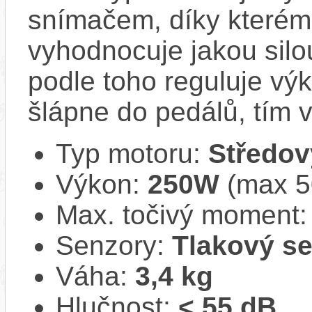
snímačem, díky kterému
vyhodnocuje jakou silo
podle toho reguluje výk
šlápne do pedálů, tím v
Typ motoru:
Středov
Výkon:
250W
(max 
Max. točivý moment
Senzory:
Tlakový s
Váha:
3,4 kg
Hlučnost:
< 55 dB