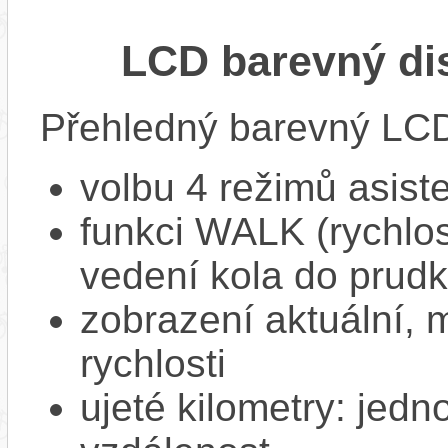
LCD barevný dis
Přehledný barevný LCD 
volbu 4 režimů asist
funkci WALK (rychlost
vedení kola do prud
zobrazení aktuální,
rychlosti
ujeté kilometry: jedno