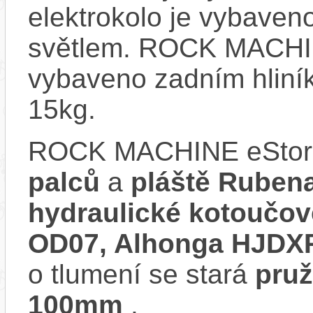
elektrokolo je vybave
světlem. ROCK MACHIN
vybaveno zadním hliní
15kg.
ROCK MACHINE eStorm
palců
a
pláště Rubena
hydraulické kotoučov
OD07, Alhonga HJDX
o tlumení se stará
pruž
100mm
.