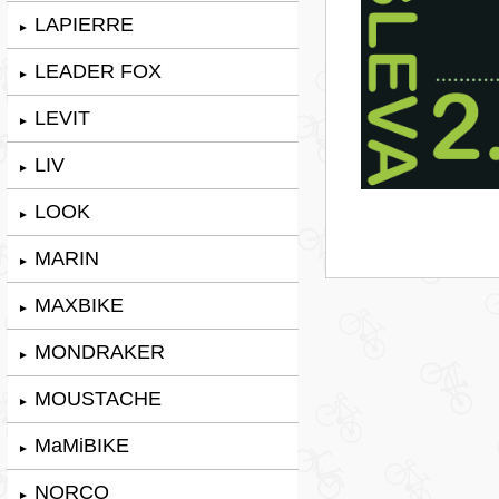
LAPIERRE
►
LEADER FOX
►
LEVIT
►
LIV
►
LOOK
►
MARIN
►
MAXBIKE
►
MONDRAKER
►
MOUSTACHE
►
MaMiBIKE
►
NORCO
►