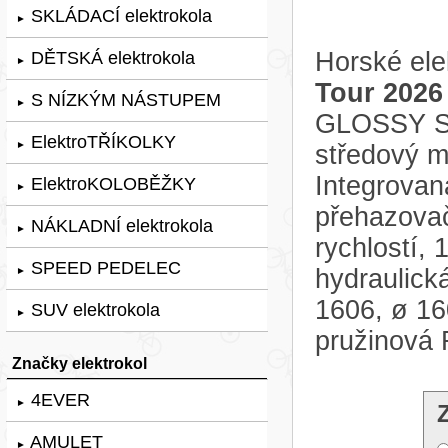
SKLÁDACÍ elektrokola
►
Horské ele
DĚTSKÁ elektrokola
►
Tour 2026
S NÍZKÝM NÁSTUPEM
►
GLOSSY SI
ElektroTŘÍKOLKY
►
středový 
Integrovan
ElektroKOLOBĚŽKY
►
přehazova
NÁKLADNÍ elektrokola
►
rychlostí,
SPEED PEDELEC
hydraulic
►
1606, ø 16
SUV elektrokola
►
pružinová 
Značky elektrokol
4EVER
►
AMULET
►