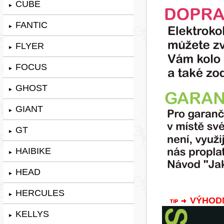
CUBE
►
FANTIC
►
FLYER
►
FOCUS
►
GHOST
►
GIANT
►
GT
►
HAIBIKE
►
HEAD
►
HERCULES
►
VÝHODNÁ
KELLYS
►