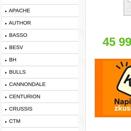
APACHE
►
AUTHOR
►
BASSO
►
45 99
BESV
►
BH
►
BULLS
►
CANNONDALE
►
CENTURION
►
CRUSSIS
►
CTM
►