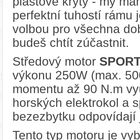
plastové kryty - my má
perfektní tuhostí rámu 
volbou pro všechna dob
budeš chtít zúčastnit.
Středový motor
SPORT
výkonu 250W (max. 500
momentu až 90 N.m vy
horských elektrokol a
bezezbytku odpovídají 
Tento typ motoru je vy