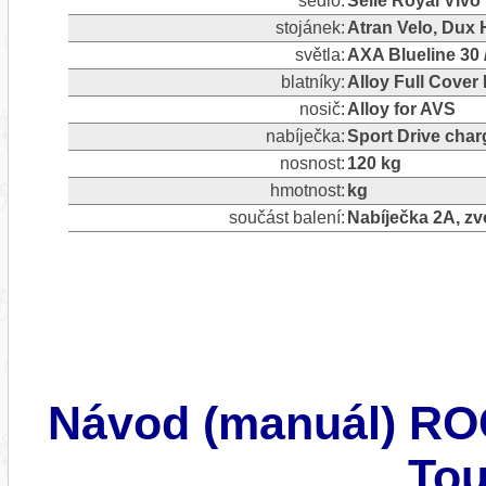
sedlo:
Selle Royal Vivo
stojánek:
Atran Velo, Dux
světla:
AXA Blueline 30 
blatníky:
Alloy Full Cover
nosič:
Alloy for AVS
nabíječka:
Sport Drive char
nosnost:
120 kg
hmotnost:
kg
součást balení:
Nabíječka 2A, z
Návod (manuál) R
Tou