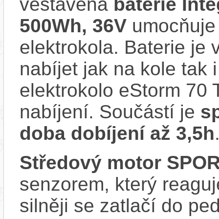
vestavěná
baterie Int
500Wh, 36V
umocňuje 
elektrokola. Baterie je
nabíjet jak na kole tak
elektrokolo eStorm 70 
nabíjení. Součástí je
sp
doba dobíjení až 3,5h
Středový motor SPO
senzorem, který reaguje
silněji se zatlačí do p