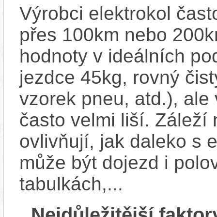
Výrobci elektrokol čas
přes 100km nebo 200km
hodnoty v ideálních p
jezdce 45kg, rovný čistý
vzorek pneu, atd.), ale
často velmi liší. Zálež
ovlivňují, jak daleko s
může být dojezd i polo
tabulkách,...
Nejdůležitější faktor