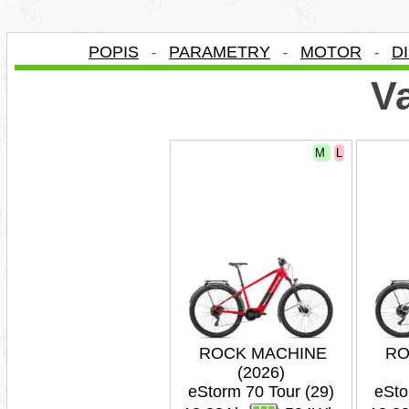
POPIS
PARAMETRY
MOTOR
D
-
-
-
Va
M
L
ROCK MACHINE
RO
(2026)
eStorm 70 Tour (29)
eSto