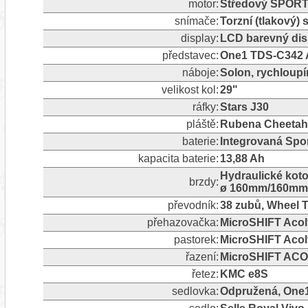
motor:
Středový SPOR
snímače:
Torzní (tlakový)
display:
LCD barevný dis
představec:
One1 TDS-C342 Al
náboje:
Solon, rychloupí
velikost kol:
29"
ráfky:
Stars J30
pláště:
Rubena Cheetah,
baterie:
Integrovaná Spor
kapacita baterie:
13,88 Ah
Hydraulické kot
brzdy:
ø 160mm/160mm
převodník:
38 zubů, Wheel 
přehazovačka:
MicroSHIFT Acoly
pastorek:
MicroSHIFT Acol
řazení:
MicroSHIFT ACOL
řetez:
KMC e8S
sedlovka:
Odpružená, One1