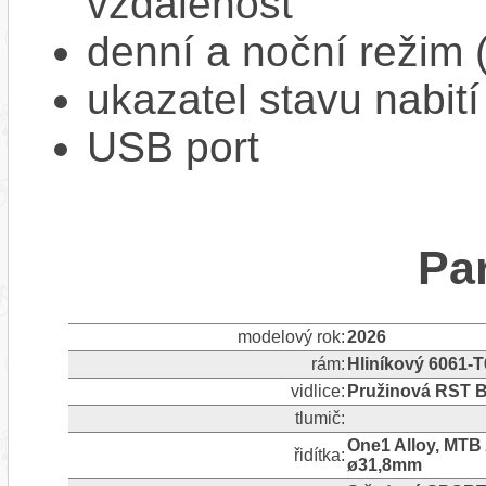
vzdálenost
denní a noční režim 
ukazatel stavu nabití
USB port
Pa
modelový rok:
2026
rám:
Hliníkový 6061-T
vidlice:
Pružinová RST Bl
tlumič:
One1 Alloy, MTB
řidítka:
ø31,8mm