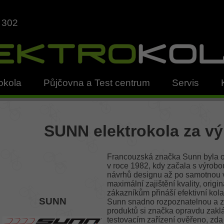
 302
okola
Půjčovna a Test centrum
Servis
SUNN elektrokola za v
Francouzská značka Sunn byla of
v roce 1982, kdy začala s výrob
návrhů designu až po samotnou v
maximální zajištění kvality, origi
zákazníkům přináší efektivní kola
SUNN
Sunn snadno rozpoznatelnou a z
produktů si značka opravdu zaklá
testovacím zařízení ověřeno, zd