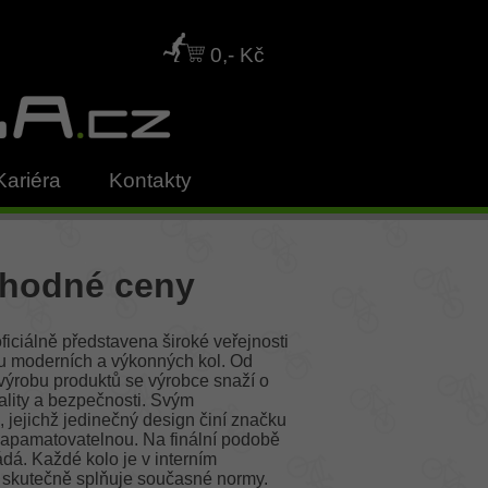
0,- Kč
Kariéra
Kontakty
ýhodné ceny
iciálně představena široké veřejnosti
ou moderních a výkonných kol. Od
ýrobu produktů se výrobce snaží o
nality a bezpečnosti. Svým
, jejichž jedinečný design činí značku
apamatovatelnou. Na finální podobě
dá. Každé kolo je v interním
a skutečně splňuje současné normy.