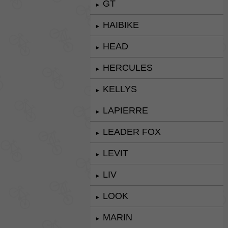
GT
►
HAIBIKE
►
HEAD
►
HERCULES
►
KELLYS
►
LAPIERRE
►
LEADER FOX
►
LEVIT
►
LIV
►
LOOK
►
MARIN
►