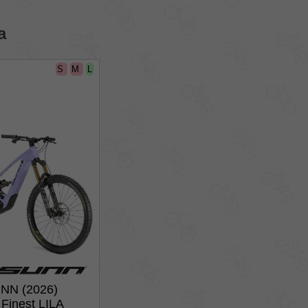
a
S
M
L
NN (2026)
Finest LILA