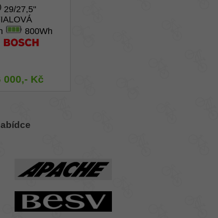
29/27,5"
FIALOVÁ
Ah
800Wh
 000,- Kč
nabídce