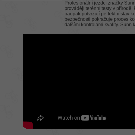
Profesionální jezdci značky Sun
provádějí terénní testy v přírodě
naopak potvrzují perfektní stav k
bezpečnosti pokračuje proces k
dalšími kontrolami kvality. Sunn 