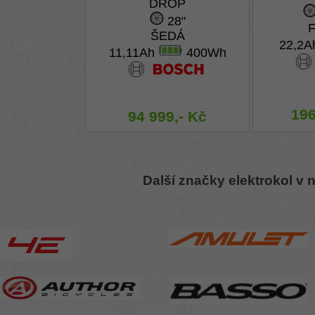
DROP
28"
ŠEDÁ
22,2
11,11Ah
400Wh
196
94 999,- Kč
Další značky elektrokol v 