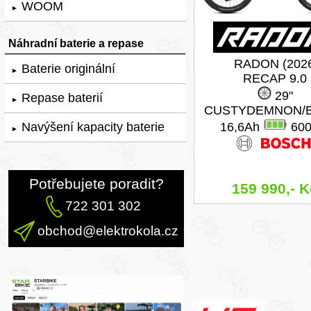
WOOM
►
Náhradní baterie a repase
RADON (202
Baterie originální
►
RECAP 9.0
29"
Repase baterií
►
CUSTYDEMNON/
Navýšení kapacity baterie
16,6Ah
60
►
Potřebujete poradit?
159 990,- K
722 301 302
obchod@elektrokola.cz