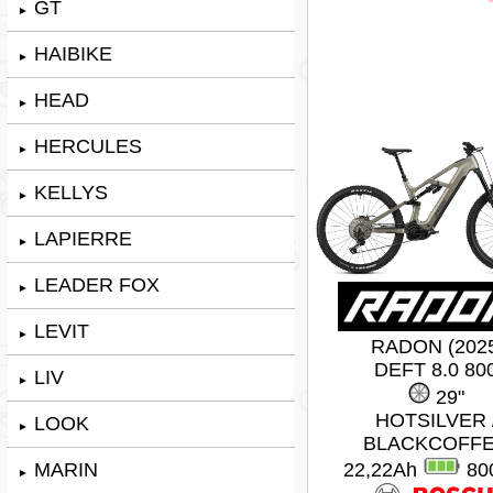
GT
►
HAIBIKE
►
HEAD
►
HERCULES
►
KELLYS
►
LAPIERRE
►
LEADER FOX
►
LEVIT
►
RADON (202
DEFT 8.0 80
LIV
►
29"
HOTSILVER 
LOOK
►
BLACKCOFF
MARIN
22,22Ah
80
►