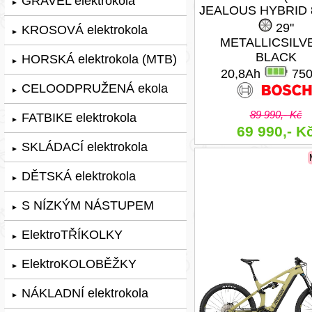
GRAVEL elektrokola
►
JEALOUS HYBRID 8
29"
KROSOVÁ elektrokola
►
METALLICSILVE
BLACK
HORSKÁ elektrokola (MTB)
►
20,8Ah
75
CELOODPRUŽENÁ ekola
►
89 990,- Kč
FATBIKE elektrokola
►
69 990,- K
SKLÁDACÍ elektrokola
►
DĚTSKÁ elektrokola
►
S NÍZKÝM NÁSTUPEM
►
ElektroTŘÍKOLKY
►
ElektroKOLOBĚŽKY
►
NÁKLADNÍ elektrokola
►