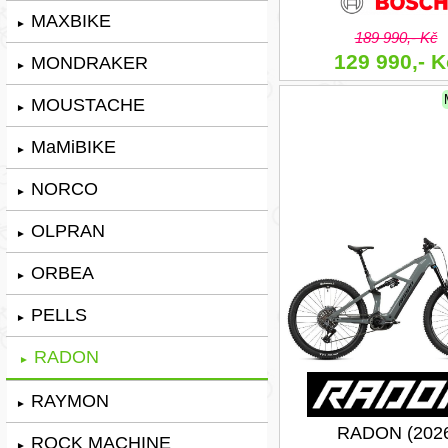
MAXBIKE
►
189 990,- Kč
129 990,- K
MONDRAKER
►
MOUSTACHE
►
MaMiBIKE
►
NORCO
►
OLPRAN
►
ORBEA
►
PELLS
►
RADON
►
RAYMON
►
RADON (202
ROCK MACHINE
►