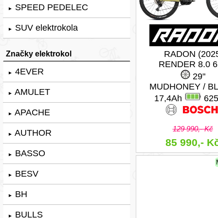
SPEED PEDELEC
►
SUV elektrokola
►
Značky elektrokol
RADON (202
RENDER 8.0 6
4EVER
►
29"
MUDHONEY / B
AMULET
►
17,4Ah
62
APACHE
►
129 990,- Kč
AUTHOR
►
85 990,- K
BASSO
►
BESV
►
BH
►
BULLS
►