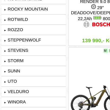
RENDER 9.0 8
29"
ROCKY MOUNTAIN
►
DEADDOVE/DEEP
22,2Ah
80
ROTWILD
►
ROZZO
►
STEPPENWOLF
139 990,- K
►
STEVENS
M
►
STORM
►
SUNN
►
UTO
►
VELDURO
►
WINORA
►