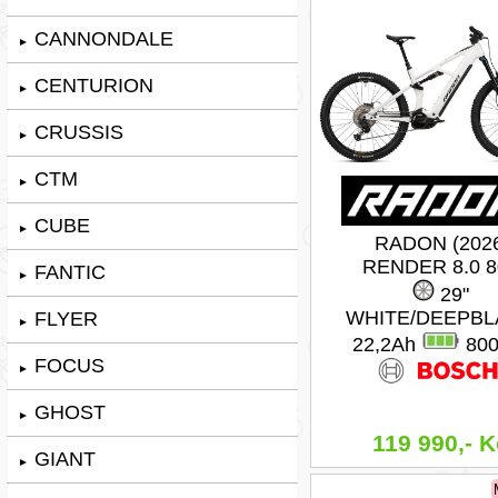
CANNONDALE
►
CENTURION
►
CRUSSIS
►
CTM
►
CUBE
►
RADON (202
RENDER 8.0 8
FANTIC
►
29"
WHITE/DEEPBL
FLYER
►
22,2Ah
80
FOCUS
►
GHOST
►
119 990,- K
GIANT
►