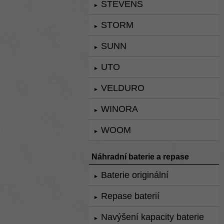
STEVENS
►
STORM
►
SUNN
►
UTO
►
VELDURO
►
WINORA
►
WOOM
►
Náhradní baterie a repase
Baterie originální
►
Repase baterií
►
Navýšení kapacity baterie
►