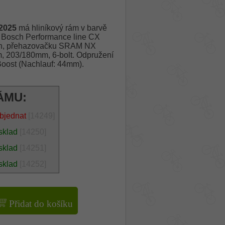
2025
má hliníkový rám v barvě
 Bosch Performance line CX
Wh, přehazovačku SRAM NX
m, 203/180mm, 6-bolt. Odpružení
 Boost (Nachlauf: 44mm).
ÁMU:
bjednat
[14249]
sklad
[14250]
sklad
[14251]
sklad
[14252]
Přidat do košíku