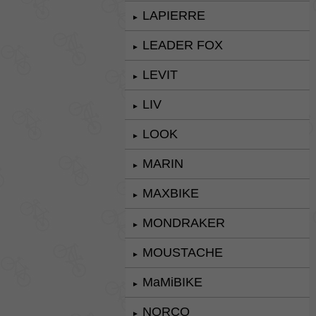
LAPIERRE
►
LEADER FOX
►
LEVIT
►
LIV
►
LOOK
►
MARIN
►
MAXBIKE
►
MONDRAKER
►
MOUSTACHE
►
MaMiBIKE
►
NORCO
►