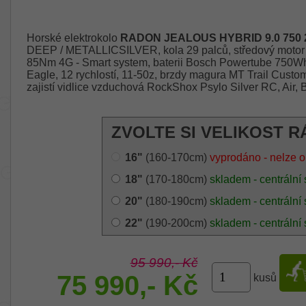
Horské elektrokolo
RADON JEALOUS HYBRID 9.0 750 
DEEP / METALLICSILVER, kola 29 palců, středový motor
85Nm 4G - Smart system, baterii Bosch Powertube 750
Eagle, 12 rychlostí, 11-50z, brzdy magura MT Trail Custo
zajistí vidlice vzduchová RockShox Psylo Silver RC, Air,
ZVOLTE SI VELIKOST R
16"
(160-170cm)
vyprodáno - nelze o
18"
(170-180cm)
skladem - centrální 
20"
(180-190cm)
skladem - centrální 
22"
(190-200cm)
skladem - centrální 
95 990,- Kč
75 990,- Kč
kusů