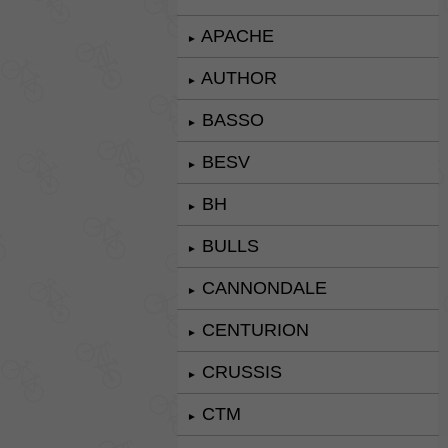
APACHE
►
AUTHOR
►
BASSO
►
BESV
►
BH
►
BULLS
►
CANNONDALE
►
CENTURION
►
CRUSSIS
►
CTM
►