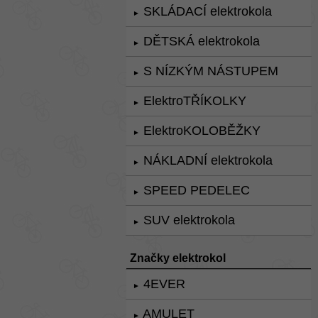
SKLÁDACÍ elektrokola
►
DĚTSKÁ elektrokola
►
S NÍZKÝM NÁSTUPEM
►
ElektroTŘÍKOLKY
►
ElektroKOLOBĚŽKY
►
NÁKLADNÍ elektrokola
►
SPEED PEDELEC
►
SUV elektrokola
►
Značky elektrokol
4EVER
►
AMULET
►