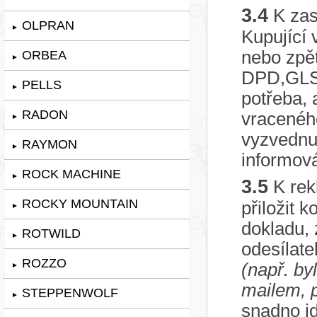
3.4
K zas
OLPRAN
►
Kupující 
nebo zpě
ORBEA
►
DPD,GLS
PELLS
►
potřeba, 
RADON
vraceného
►
vyzvednu
RAYMON
►
informov
ROCK MACHINE
►
3.5
K rek
ROCKY MOUNTAIN
přiložit 
►
dokladu, 
ROTWILD
►
odesílate
ROZZO
(např. by
►
mailem, 
STEPPENWOLF
►
snadno id