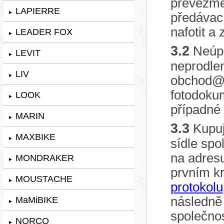
převezme
LAPIERRE
►
předávac
nafotit a
LEADER FOX
►
3.2
Neúpl
LEVIT
►
neprodle
LIV
►
obchod@e
fotodokum
LOOK
►
případné 
MARIN
►
3.3
Kupuj
MAXBIKE
►
sídle spo
na adresu
MONDRAKER
►
prvním kr
MOUSTACHE
►
protokolu
následně 
MaMiBIKE
►
společnos
NORCO
►