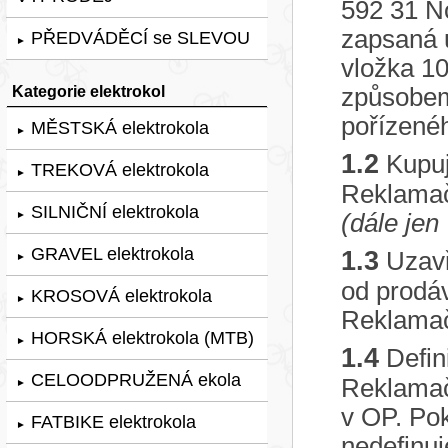
592 31 N
zapsaná u
PŘEDVÁDĚCÍ se SLEVOU
►
vložka 10
Kategorie elektrokol
způsobem 
pořízenéh
MĚSTSKÁ elektrokola
►
1.2
Kupuj
TREKOVÁ elektrokola
►
Reklamač
SILNIČNÍ elektrokola
►
(dále jen
GRAVEL elektrokola
1.3
Uzavř
►
od prodáv
KROSOVÁ elektrokola
►
Reklama
HORSKÁ elektrokola (MTB)
►
1.4
Defin
CELOODPRUŽENÁ ekola
Reklamač
►
v OP. Po
FATBIKE elektrokola
►
nedefinuj