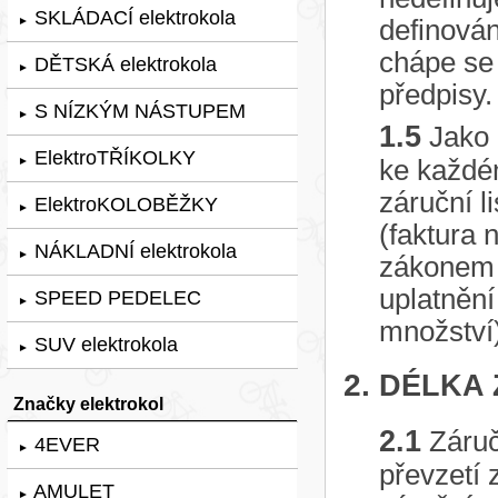
SKLÁDACÍ elektrokola
►
definován
chápe se 
DĚTSKÁ elektrokola
►
předpisy.
S NÍZKÝM NÁSTUPEM
►
1.5
Jako 
ElektroTŘÍKOLKY
►
ke každé
záruční l
ElektroKOLOBĚŽKY
►
(faktura n
NÁKLADNÍ elektrokola
►
zákonem 
uplatnění
SPEED PEDELEC
►
množství)
SUV elektrokola
►
2.
DÉLKA 
Značky elektrokol
2.1
Záruč
4EVER
►
převzetí 
AMULET
►