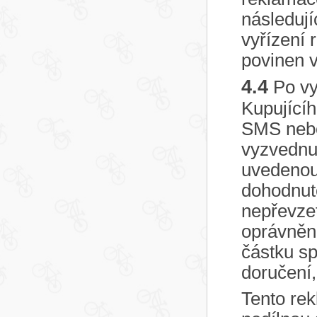
následují
vyřízení 
povinen v
4.4
Po vy
Kupujícíh
SMS nebo
vyzvednu
uvedenou 
dohodnuto
nepřevzet
oprávněn
částku sp
doručení,
Tento rek