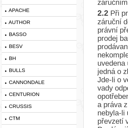
záručním 
APACHE
2.2
Při pr
►
záruční d
AUTHOR
►
právní př
BASSO
►
prodej ba
prodávané
BESV
►
nekomplet
BH
►
uvedena u
BULLS
jedná o z
►
Jde-li o 
CANNONDALE
►
vady odpo
CENTURION
opotřeben
►
a práva z
CRUSSIS
►
nebyla-li
CTM
převzetí 
►