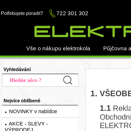
722 301 302
Potřebujete poradit?
Vše o nákupu elektrokola
Půjčovna a
Vyhledávání
1.
VŠEOBE
Nejvíce oblíbené
1.1
Rekla
NOVINKY v nabídce
►
Obchodní
AKCE - SLEVY -
ELEKTROK
►
VÝPRODEJ