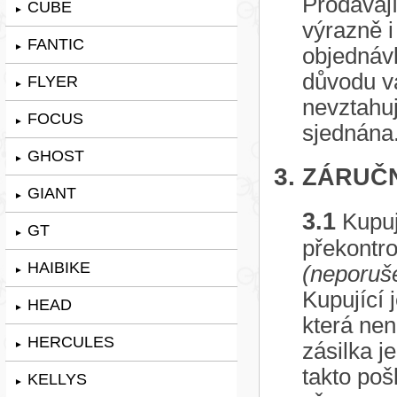
Prodávají
CUBE
►
výrazně i
FANTIC
►
objednávk
důvodu v
FLYER
►
nevztahuj
FOCUS
►
sjednána
GHOST
►
3.
ZÁRUČN
GIANT
►
3.1
Kupuj
GT
►
překontro
HAIBIKE
(neporuše
►
Kupující 
HEAD
►
která nen
HERCULES
zásilka j
►
takto poš
KELLYS
►