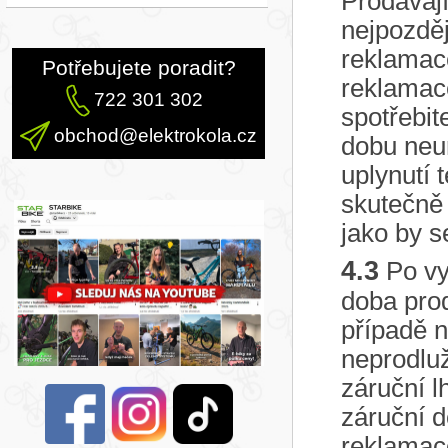
Prodávají
nejpozděj
reklamace
Potřebujete poradit?
reklamac
722 301 302
spotřebit
obchod@elektrokola.cz
dobu neu
uplynutí 
skutečně 
jako by s
4.3
Po vy
doba prod
případě 
neprodluž
záruční l
záruční d
reklamace