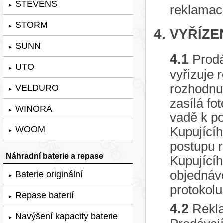
STEVENS
►
reklamací
STORM
►
4.
VYŘÍZE
SUNN
►
4.1
Prodá
UTO
►
vyřizuje 
rozhodnut
VELDURO
►
zasílá fo
WINORA
►
vadě k po
WOOM
Kupujícíh
►
postupu 
Náhradní baterie a repase
Kupujícíh
objednáv
Baterie originální
►
protokolu
Repase baterií
►
4.2
Rekla
Navýšení kapacity baterie
►