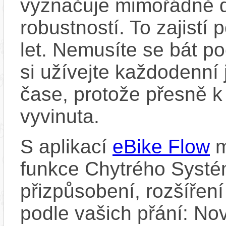
vyznačuje mimořádně d
robustností. To zajistí
let. Nemusíte se bát p
si užívejte každodenní 
čase, protože přesně k
vyvinuta.
S aplikací
eBike Flow
m
funkce Chytrého Systé
přizpůsobení, rozšíření
podle vašich přání: Nov