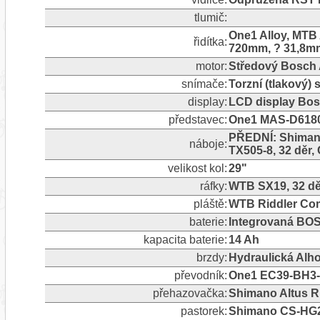
tlumič:
One1 Alloy, MTB
řidítka:
720mm, ? 31,8m
motor:
Středový Bosch
snímače:
Torzní (tlakový)
display:
LCD display Bo
představec:
One1 MAS-D61808
PŘEDNÍ: Shimano
náboje:
TX505-8, 32 děr
velikost kol:
29"
ráfky:
WTB SX19, 32 dě
pláště:
WTB Riddler Comp
baterie:
Integrovaná BO
kapacita baterie:
14 Ah
brzdy:
Hydraulická Alh
převodník:
One1 EC39-BH3-F
přehazovačka:
Shimano Altus 
pastorek:
Shimano CS-HG2