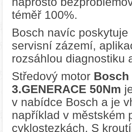
naprosto bezproblémově
téměř 100%.
Bosch navíc poskytuje 
servisní zázemí, aplika
rozsáhlou diagnostiku 
Středový motor
Bosch
3.GENERACE 50Nm
je
v nabídce Bosch a je vh
například v městském 
cyklostezkách. S kro