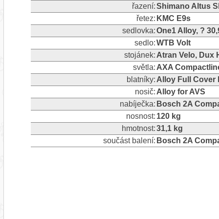
řazení:
Shimano Altus SL
řetez:
KMC E9s
sedlovka:
One1 Alloy, ? 3
sedlo:
WTB Volt
stojánek:
Atran Velo, Dux
světla:
AXA Compactline
blatníky:
Alloy Full Cover
nosič:
Alloy for AVS
nabíječka:
Bosch 2A Compa
nosnost:
120 kg
hmotnost:
31,1 kg
součást balení:
Bosch 2A Compa