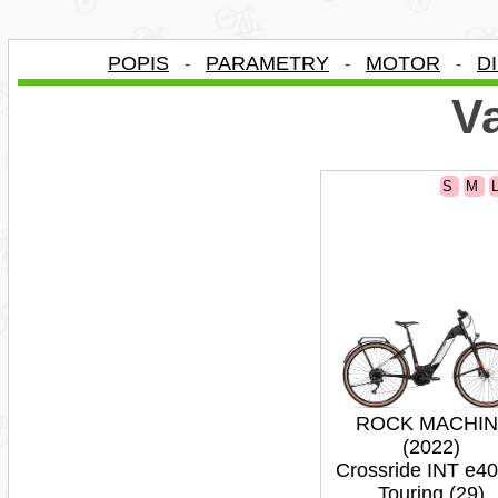
POPIS
PARAMETRY
MOTOR
D
-
-
-
Va
S
M
ROCK MACHIN
(2022)
Crossride INT e4
Touring (29)