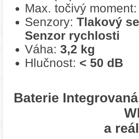
Max. točivý moment
Senzory:
Tlakový se
Senzor rychlosti
Váha:
3,2 kg
Hlučnost:
< 50 dB
Baterie Integrova
Wh
a reá