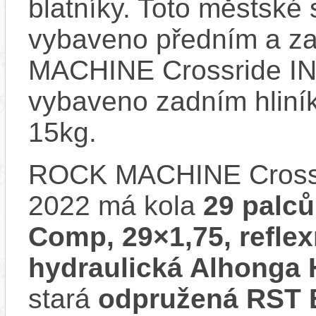
blatníky. Toto městské s
vybaveno předním a z
MACHINE Crossride INT
vybaveno zadním hliní
15kg.
ROCK MACHINE Crossri
2022 má kola
29 palců
Comp, 29×1,75, refle
hydraulická Alhonga
stará
odpružená RST B