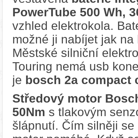
PowerTube 500 Wh, 3
vzhled elektrokola. Bat
možné ji nabíjet jak na 
Městské silniční elekt
Touring nemá usb konek
je
bosch 2a compact 
Středový motor Bosc
50Nm
s tlakovým senzo
šlápnutí. Čím silněji se