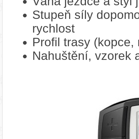
Váha jezdce a styl j
Stupeň síly dopomo
rychlost
Profil trasy (kopce,
Nahuštění, vzorek a