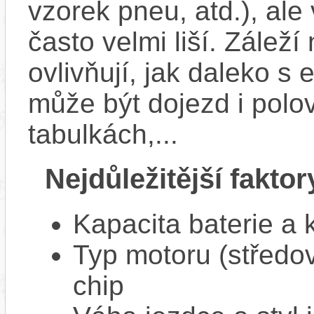
vzorek pneu, atd.), ale
často velmi liší. Zálež
ovlivňují, jak daleko s
může být dojezd i polo
tabulkách,...
Nejdůležitější faktor
Kapacita baterie a 
Typ motoru (středov
chip