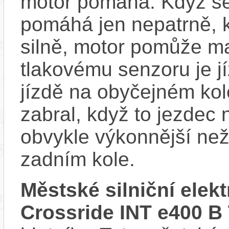
motor pomáhá. Když se
pomáhá jen nepatrně, k
silně, motor pomůže m
tlakovému senzoru je j
jízdě na obyčejném kol
zabral, když to jezdec
obvykle výkonnější ne
zadním kole.
Městské silniční el
Crossride INT e400 B