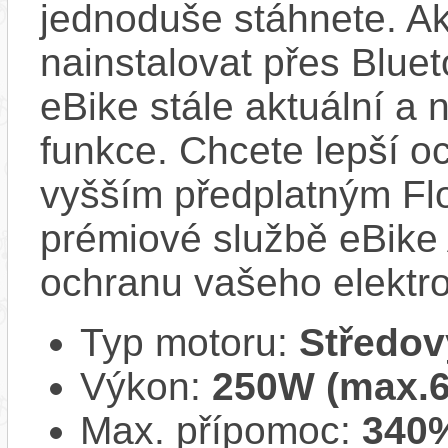
jednoduše stáhnete. A
nainstalovat přes Bluet
eBike stále aktuální a 
funkce. Chcete lepší o
vyšším předplatným Flo
prémiové službě eBike 
ochranu vašeho elektro
Typ motoru:
Středov
Výkon:
250W (max.
Max. přípomoc:
340