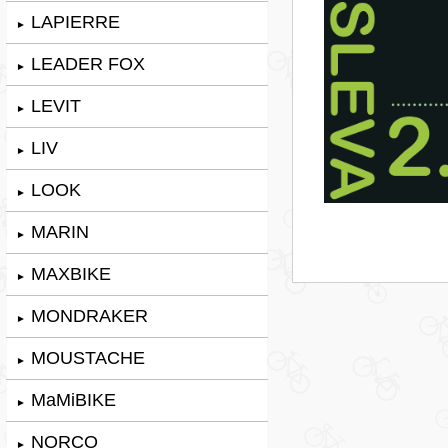
LAPIERRE
►
LEADER FOX
►
LEVIT
►
LIV
►
LOOK
►
MARIN
►
MAXBIKE
►
MONDRAKER
►
MOUSTACHE
►
MaMiBIKE
►
NORCO
►