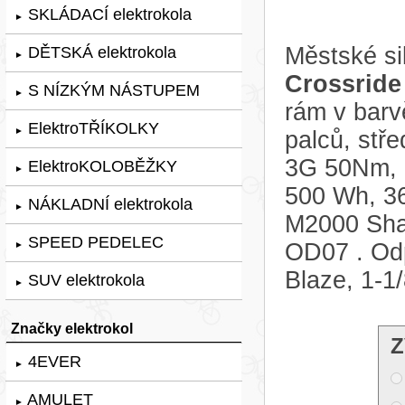
SKLÁDACÍ elektrokola
►
Městské si
DĚTSKÁ elektrokola
►
Crossride
S NÍZKÝM NÁSTUPEM
►
rám v bar
ElektroTŘÍKOLKY
►
palců, st
3G 50Nm, 
ElektroKOLOBĚŽKY
►
500 Wh, 36
NÁKLADNÍ elektrokola
►
M2000 Shad
SPEED PEDELEC
OD07 . Odp
►
Blaze, 1-1
SUV elektrokola
►
Značky elektrokol
Z
4EVER
►
AMULET
►