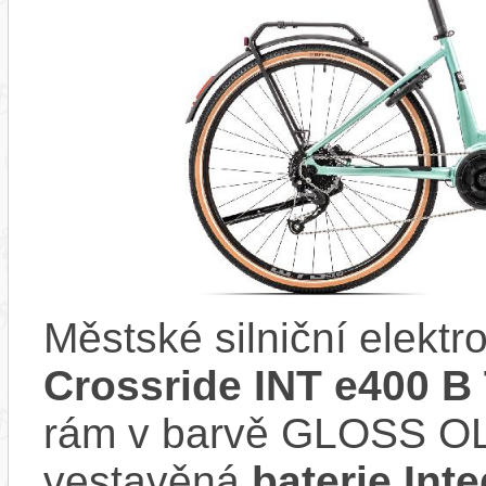
Městské silniční elektr
Crossride INT e400 B
rám v barvě GLOSS OL
vestavěná
baterie In