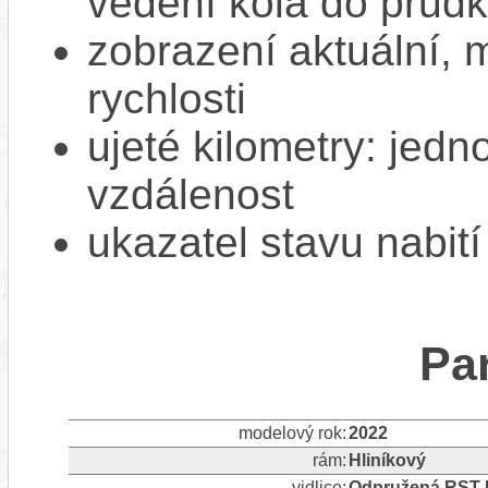
vedení kola do prud
zobrazení aktuální,
rychlosti
ujeté kilometry: jedno
vzdálenost
ukazatel stavu nabití
Pa
modelový rok:
2022
rám:
Hliníkový
vidlice:
Odpružená RST B