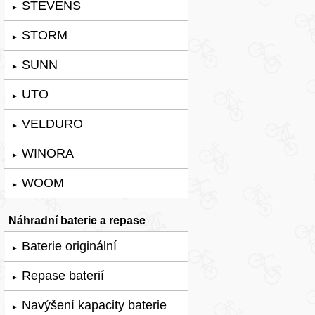
STEVENS
►
STORM
►
SUNN
►
UTO
►
VELDURO
►
WINORA
►
WOOM
►
Náhradní baterie a repase
Baterie originální
►
Repase baterií
►
Navýšení kapacity baterie
►