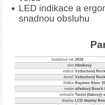
LED indikace a ergon
snadnou obsluhu
Pa
modelový rok:
2026
rám:
Hliníkový
vidlice:
Vzduchová RockS
tlumič:
Vzduchový RockS
řidítka:
Raymon Riser 35
motor:
středový Bosch 
snímače:
Torzní (tlakový)
display:
LCD display Bos