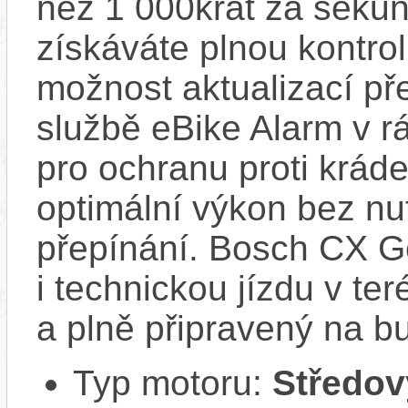
než 1 000krát za sekun
získáváte plnou kontro
možnost aktualizací pře
službě eBike Alarm v r
pro ochranu proti krád
optimální výkon bez nu
přepínání. Bosch CX Ge
i technickou jízdu v ter
a plně připravený na b
Typ motoru:
Středov