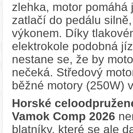
zlehka, motor pomáhá j
zatlačí do pedálu siln
výkonem. Díky tlakovém
elektrokole podobná jí
nestane se, že by motor
nečeká. Středový motor
běžné motory (250W) v
Horské celoodpružen
Vamok Comp 2026
nen
blatníky, které se ale d