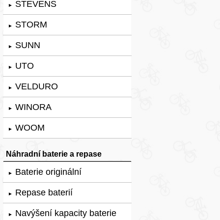
STEVENS
►
STORM
►
SUNN
►
UTO
►
VELDURO
►
WINORA
►
WOOM
►
Náhradní baterie a repase
Baterie originální
►
Repase baterií
►
Navýšení kapacity baterie
►