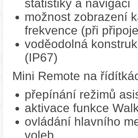
statistiky a navigaci
možnost zobrazení k
frekvence (při připoj
voděodolná konstrukc
(IP67)
Mini Remote na řídítká
přepínání režimů asi
aktivace funkce Walk
ovládání hlavního me
voleb