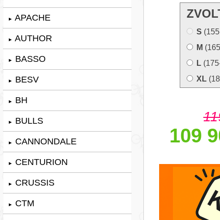
ZVOL
APACHE
►
S
(155
AUTHOR
►
M
(16
BASSO
►
L
(175
BESV
XL
(18
►
BH
►
11
BULLS
►
109 9
CANNONDALE
►
CENTURION
►
CRUSSIS
►
CTM
►