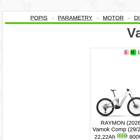
POPIS
PARAMETRY
MOTOR
D
-
-
-
Va
S
M
RAYMON (2026
Vamok Comp (29/2
22,22Ah
800