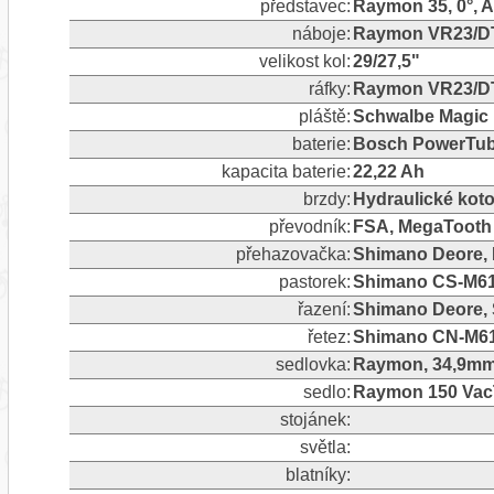
představec:
Raymon 35, 0°, 
náboje:
Raymon VR23/DT2
velikost kol:
29/27,5"
ráfky:
Raymon VR23/D
pláště:
Schwalbe Magic M
baterie:
Bosch PowerTub
kapacita baterie:
22,22 Ah
brzdy:
Hydraulické koto
převodník:
FSA, MegaTooth
přehazovačka:
Shimano Deore, R
pastorek:
Shimano CS-M61
řazení:
Shimano Deore, 
řetez:
Shimano CN-M6
sedlovka:
Raymon, 34,9mm
sedlo:
Raymon 150 Vac
stojánek:
světla:
blatníky: