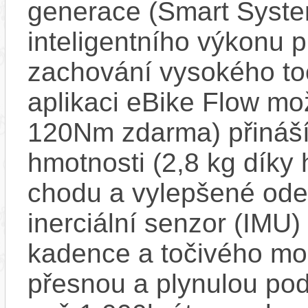
generace (Smart Syste
inteligentního výkonu pr
zachování vysokého t
aplikaci eBike Flow m
120Nm zdarma) přináší
hmotnosti (2,8 kg díky 
chodu a vylepšené ode
inerciální senzor (IMU) 
kadence a točivého m
přesnou a plynulou pod