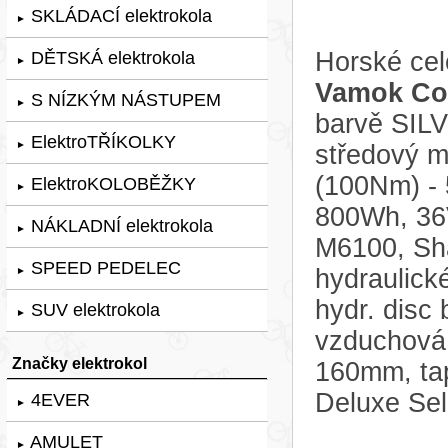
SKLÁDACÍ elektrokola
►
Horské cel
DĚTSKÁ elektrokola
►
Vamok Co
S NÍZKÝM NÁSTUPEM
►
barvě SILV
ElektroTŘÍKOLKY
►
středový 
(100Nm) - 
ElektroKOLOBĚŽKY
►
800Wh, 36
NÁKLADNÍ elektrokola
►
M6100, Sha
SPEED PEDELEC
hydraulick
►
hydr. disc 
SUV elektrokola
►
vzduchová 
Značky elektrokol
160mm, ta
Deluxe Sel
4EVER
►
AMULET
►