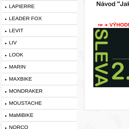
LAPIERRE
►
LEADER FOX
►
VÝHODNÁ
LEVIT
►
LIV
►
LOOK
►
MARIN
►
MAXBIKE
►
MONDRAKER
►
MOUSTACHE
►
MaMiBIKE
►
NORCO
►