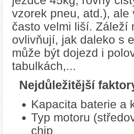
jezdce 45kg, rovný čistý
vzorek pneu, atd.), ale
často velmi liší. Zálež
ovlivňují, jak daleko s
může být dojezd i polo
tabulkách,...
Nejdůležitější faktor
Kapacita baterie a 
Typ motoru (středov
chip