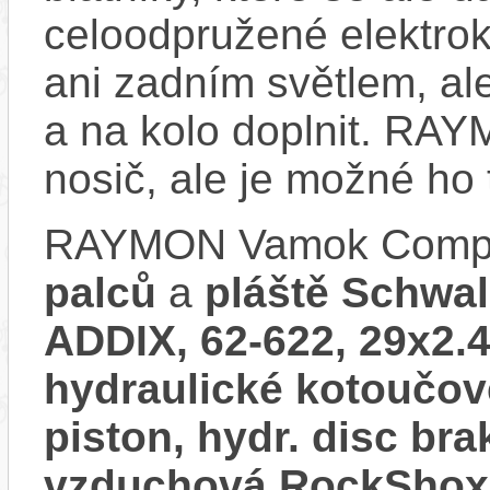
celoodpružené elektro
ani zadním světlem, ale
a na kolo doplnit. R
nosič, ale je možné ho
RAYMON Vamok Comp 
palců
a
pláště Schwal
ADDIX, 62-622, 29x2.
hydraulické kotoučov
piston, hydr. disc bra
vzduchová RockShox P