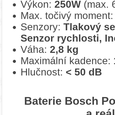
Výkon:
250W
(max. 
Max. točivý moment
Senzory:
Tlakový se
Senzor rychlosti, In
Váha:
2,8 kg
Maximální kadence:
Hlučnost:
< 50 dB
Baterie Bosch P
a reá