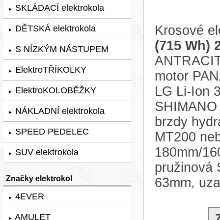
SKLÁDACÍ elektrokola
►
Krosové el
DĚTSKÁ elektrokola
►
(715 Wh) 
S NÍZKÝM NÁSTUPEM
►
ANTRACITO
ElektroTŘÍKOLKY
►
motor PAN
LG Li-Ion 
ElektroKOLOBĚŽKY
►
SHIMANO A
NÁKLADNÍ elektrokola
►
brzdy hyd
SPEED PEDELEC
MT200 nebo
►
180mm/160m
SUV elektrokola
►
pružinová
Značky elektrokol
63mm, uzam
4EVER
►
AMULET
►