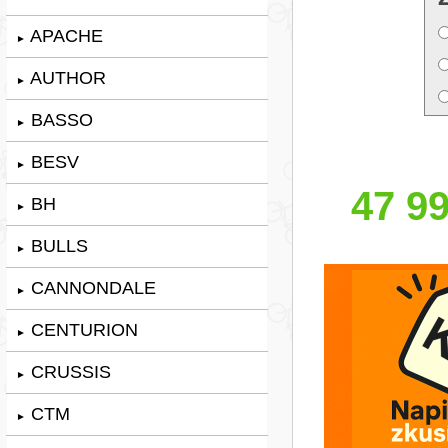
APACHE
►
AUTHOR
►
BASSO
►
BESV
►
47 99
BH
►
BULLS
►
CANNONDALE
►
CENTURION
►
CRUSSIS
►
CTM
►