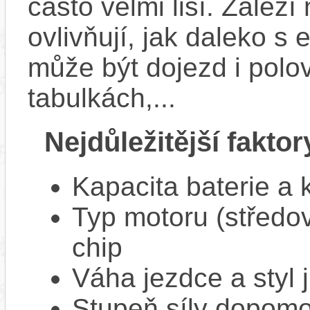
často velmi liší. Zálež
ovlivňují, jak daleko s
může být dojezd i polo
tabulkách,...
Nejdůležitější faktor
Kapacita baterie a 
Typ motoru (středov
chip
Váha jezdce a styl j
Stupeň síly dopomo