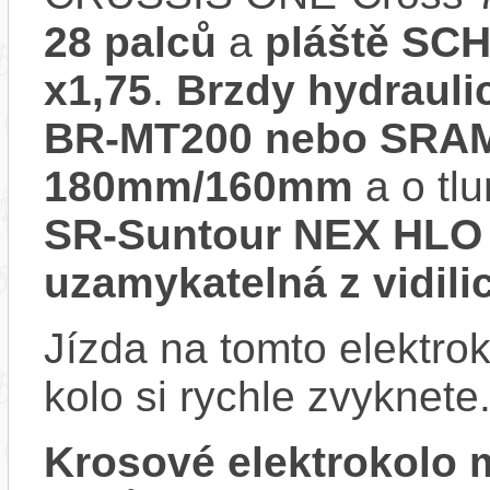
28 palců
a
pláště SC
x1,75
.
Brzdy hydraul
BR-MT200 nebo SRAM L
180mm/160mm
a o tl
SR-Suntour NEX HLO 
uzamykatelná z vidili
Jízda na tomto elektrok
kolo si rychle zvyknete
Krosové elektrokolo