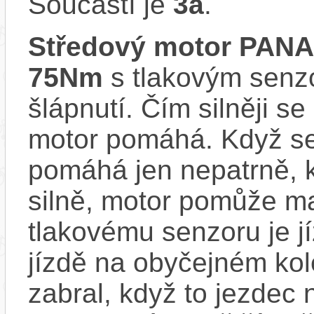
Součástí je
3a
.
Středový motor PAN
75Nm
s tlakovým senzo
šlápnutí. Čím silněji se
motor pomáhá. Když se
pomáhá jen nepatrně, k
silně, motor pomůže m
tlakovému senzoru je j
jízdě na obyčejném kol
zabral, když to jezdec