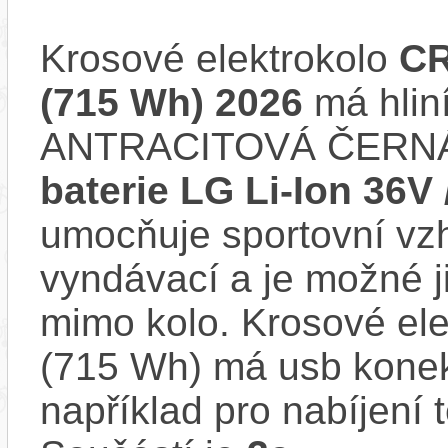
Krosové elektrokolo
CR
(715 Wh) 2026
má hlin
ANTRACITOVÁ ČERNÁ.
baterie LG Li-Ion 36V
umocňuje sportovní vzhl
vyndávací a je možné ji 
mimo kolo. Krosové el
(715 Wh) má usb konekt
například pro nabíjení 