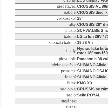
display:
LCD display PA
představec:
CRUSSIS AL 80m
náboje:
CRUSSIS disc, ku
velikost kol:
28"
ráfky:
CRUSSIS 28" dis
pláště:
SCHWALBE Smart
baterie:
LG Li-Ion 36V / 
kapacita baterie:
19,88 Ah
Hydraulické ko
brzdy:
rotor 180mm/16
převodník:
Panasonic 38 z
přehazovačka:
SHIMANO Alivio 
pastorek:
SHIMANO CS-HG20
řazení:
SHIMANO Alivio S
řetez:
KMC X9
sedlovka:
CRUSSIS se zámk
sedlo:
Selle ROYAL
stojánek:
světla: