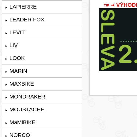
VÝHODNÁ
LAPIERRE
►
LEADER FOX
►
LEVIT
►
LIV
►
LOOK
►
MARIN
►
MAXBIKE
►
MONDRAKER
►
MOUSTACHE
►
MaMiBIKE
►
NORCO
►