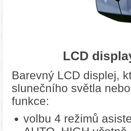
LCD displ
Barevný LCD displej, kte
slunečního světla nebo 
funkce:
volbu 4 režimů asi