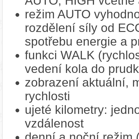
AUTO, HIGH včetně 
režim AUTO vyhodnocu
rozdělení síly od EC
spotřebu energie a p
funkci WALK (rychlost
vedení kola do prud
zobrazení aktuální,
rychlosti
ujeté kilometry: jedno
vzdálenost
denní a noční režim 