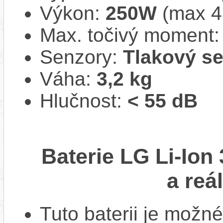
Výkon:
250W
(max 
Max. točivý moment
Senzory:
Tlakový s
Váha:
3,2 kg
Hlučnost:
< 55 dB
Baterie LG Li-Ion
a reá
Tuto baterii je možné