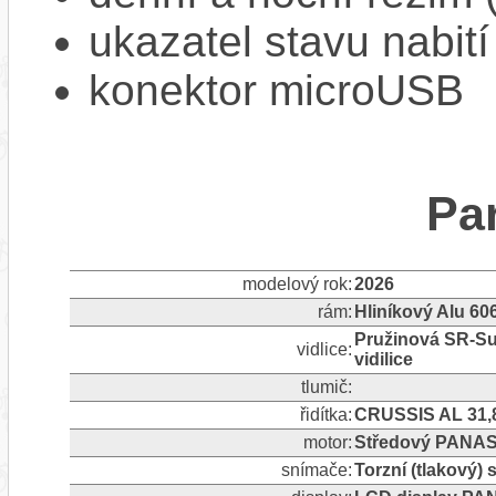
ukazatel stavu nabití
konektor microUSB
Pa
modelový rok:
2026
rám:
Hliníkový Alu 60
Pružinová SR-Su
vidlice:
vidilice
tlumič:
řidítka:
CRUSSIS AL 31,
motor:
Středový PANAS
snímače:
Torzní (tlakový)