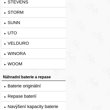
STEVENS
►
STORM
►
SUNN
►
UTO
►
VELDURO
►
WINORA
►
WOOM
►
Náhradní baterie a repase
Baterie originální
►
Repase baterií
►
Navýšení kapacity baterie
►