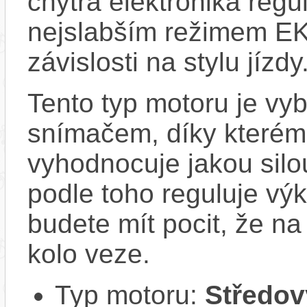
chytrá elektronika regu
nejslabším režimem EK
závislosti na stylu jízdy
Tento typ motoru je vy
snímačem, díky kterému
vyhodnocuje jakou silo
podle toho reguluje vý
budete mít pocit, že na 
kolo veze.
Typ motoru:
Středov