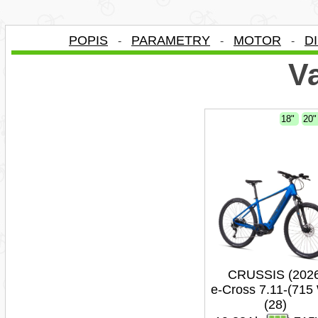
POPIS
PARAMETRY
MOTOR
D
-
-
-
Va
18"
20
CRUSSIS (202
e-Cross 7.11-(715
(28)