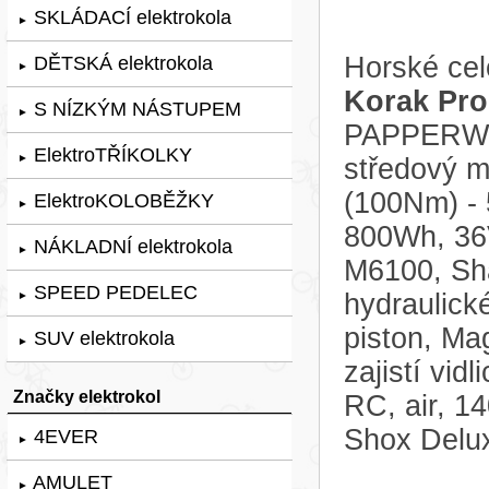
SKLÁDACÍ elektrokola
►
Horské cel
DĚTSKÁ elektrokola
►
Korak Pro
S NÍZKÝM NÁSTUPEM
►
PAPPERWHI
ElektroTŘÍKOLKY
►
středový 
(100Nm) - 
ElektroKOLOBĚŽKY
►
800Wh, 36
NÁKLADNÍ elektrokola
►
M6100, Sha
SPEED PEDELEC
hydraulick
►
piston, Ma
SUV elektrokola
►
zajistí vi
Značky elektrokol
RC, air, 1
Shox Delux
4EVER
►
AMULET
►