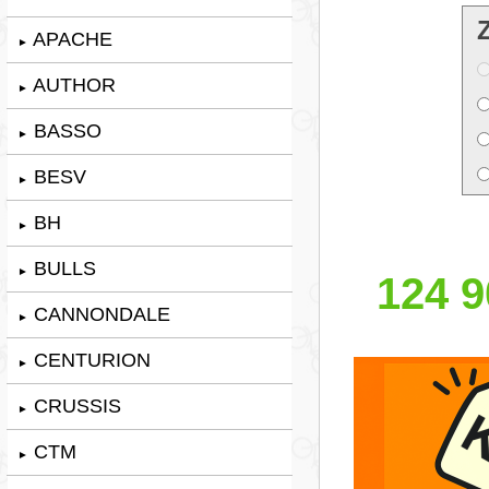
APACHE
►
AUTHOR
►
BASSO
►
BESV
►
BH
►
BULLS
►
124 9
CANNONDALE
►
CENTURION
►
CRUSSIS
►
CTM
►