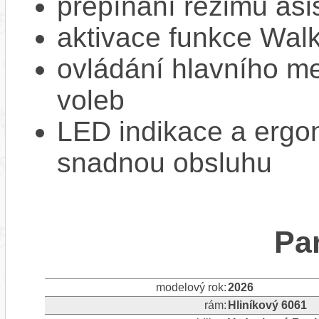
přepínání režimů asi
aktivace funkce Walk
ovládání hlavního me
voleb
LED indikace a ergon
snadnou obsluhu
Pa
modelový rok:
2026
rám:
Hliníkový 6061