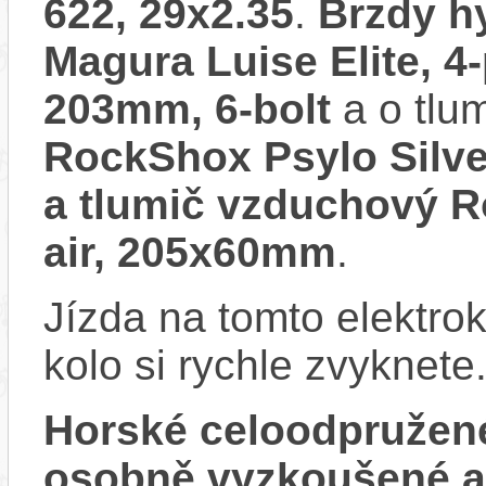
622, 29x2.35
.
Brzdy h
Magura Luise Elite, 4
203mm, 6-bolt
a o tlu
RockShox Psylo Silve
a tlumič vzduchový R
air, 205x60mm
.
Jízda na tomto elektrok
kolo si rychle zvyknete
Horské celoodpružen
osobně vyzkoušené 