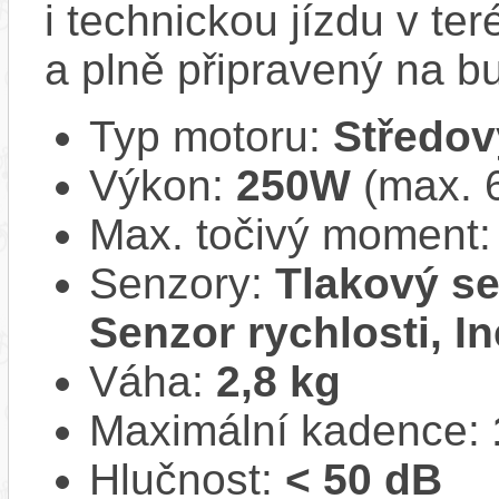
i technickou jízdu v ter
a plně připravený na b
Typ motoru:
Středov
Výkon:
250W
(max. 
Max. točivý moment
Senzory:
Tlakový se
Senzor rychlosti, In
Váha:
2,8 kg
Maximální kadence:
Hlučnost:
< 50 dB