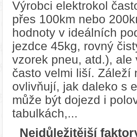
Výrobci elektrokol čas
přes 100km nebo 200km
hodnoty v ideálních p
jezdce 45kg, rovný čistý
vzorek pneu, atd.), ale
často velmi liší. Zálež
ovlivňují, jak daleko s
může být dojezd i polo
tabulkách,...
Nejdůležitější faktor