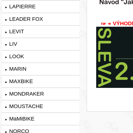
LAPIERRE
►
LEADER FOX
►
VÝHODNÁ
LEVIT
►
LIV
►
LOOK
►
MARIN
►
MAXBIKE
►
MONDRAKER
►
MOUSTACHE
►
MaMiBIKE
►
NORCO
►