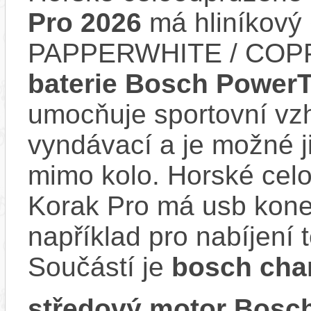
Pro 2026
má hliníkový
PAPPERWHITE / COPPE
baterie Bosch Power
umocňuje sportovní vzhl
vyndávací a je možné ji 
mimo kolo. Horské cel
Korak Pro má usb konek
například pro nabíjení 
Součástí je
bosch char
středový motor Bosch