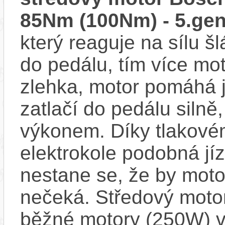
85Nm (100Nm) - 5.gen
který reaguje na sílu šl
do pedálu, tím více mo
zlehka, motor pomáhá j
zatlačí do pedálu siln
výkonem. Díky tlakovém
elektrokole podobná jí
nestane se, že by motor
nečeká. Středový motor
běžné motory (250W) v