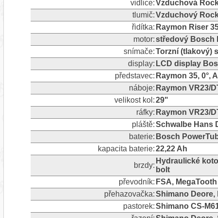
vidlice:
Vzduchová RockS
tlumič:
Vzduchový Rock 
řidítka:
Raymon Riser 35
motor:
středový Bosch 
snímače:
Torzní (tlakový)
display:
LCD display Bos
představec:
Raymon 35, 0°, 
náboje:
Raymon VR23/DT
velikost kol:
29"
ráfky:
Raymon VR23/D
pláště:
Schwalbe Hans D
baterie:
Bosch PowerTub
kapacita baterie:
22,22 Ah
Hydraulické koto
brzdy:
bolt
převodník:
FSA, MegaTooth
přehazovačka:
Shimano Deore, R
pastorek:
Shimano CS-M61