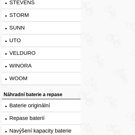
STEVENS
►
STORM
►
SUNN
►
UTO
►
VELDURO
►
WINORA
►
WOOM
►
Náhradní baterie a repase
Baterie originální
►
Repase baterií
►
Navýšení kapacity baterie
►