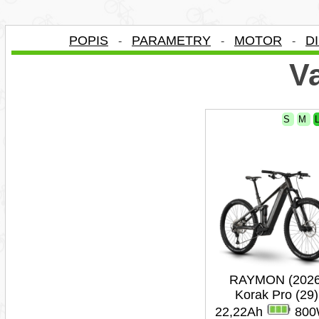
POPIS
PARAMETRY
MOTOR
D
-
-
-
Va
S
M
RAYMON (2026
Korak Pro (29)
22,22Ah
800