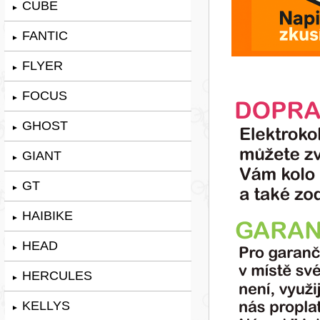
CUBE
►
FANTIC
►
FLYER
►
FOCUS
►
GHOST
►
GIANT
►
GT
►
HAIBIKE
►
HEAD
►
HERCULES
►
KELLYS
►