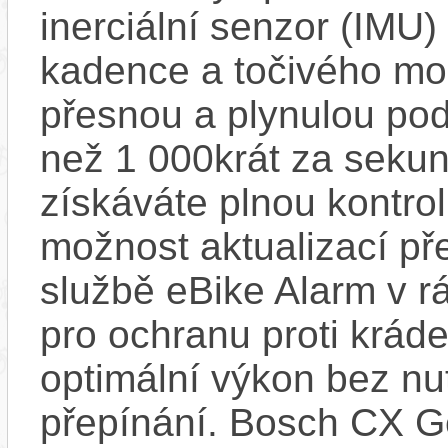
inerciální senzor (IMU) 
kadence a točivého m
přesnou a plynulou pod
než 1 000krát za sekun
získáváte plnou kontro
možnost aktualizací pře
službě eBike Alarm v r
pro ochranu proti krád
optimální výkon bez nu
přepínání. Bosch CX Ge