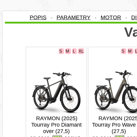
POPIS
PARAMETRY
MOTOR
D
-
-
-
Va
S
M
L
XL
S
M
RAYMON (2025)
RAYMON (2025
Tourray Pro Diamant
Tourray Pro Wave
over (27,5)
(27,5)