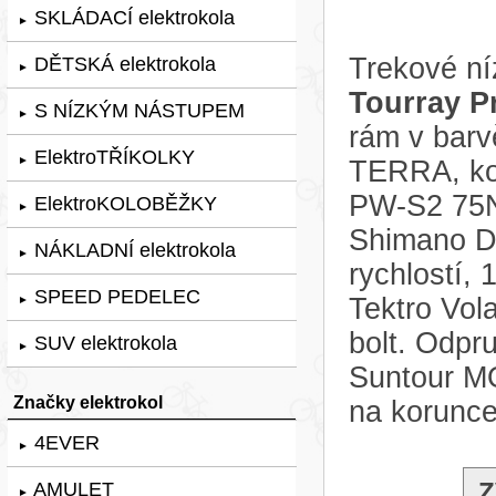
SKLÁDACÍ elektrokola
►
Trekové ní
DĚTSKÁ elektrokola
►
Tourray P
S NÍZKÝM NÁSTUPEM
►
rám v bar
ElektroTŘÍKOLKY
►
TERRA, ko
PW-S2 75N
ElektroKOLOBĚŽKY
►
Shimano D
NÁKLADNÍ elektrokola
►
rychlostí,
SPEED PEDELEC
Tektro Vol
►
bolt. Odpru
SUV elektrokola
►
Suntour M
Značky elektrokol
na korunce
4EVER
►
Z
AMULET
►