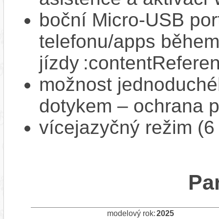
boční Micro‑USB port
telefonu/apps běhe
jízdy :contentReferen
možnost jednoduchéh
dotykem – ochrana pr
vícejazyčný režim (6
Pa
modelový rok:
2025