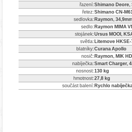
řazení:
Shimano Deore, 
řetez:
Shimano CN-M6
sedlovka:
Raymon, 34,9m
sedlo:
Raymon MIMA VM
stojánek:
Ursus MOOI, KSA
světla:
Litemove HKSE-7
blatníky:
Curana Apollo
nosič:
Raymon, MIK HD
nabíječka:
Smart Charger, 
nosnost:
130 kg
hmotnost:
27,8 kg
součást balení:
Rychlo nabíječk