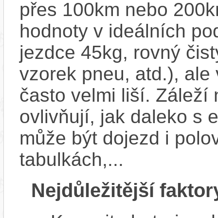
přes 100km nebo 200km
hodnoty v ideálních p
jezdce 45kg, rovný čistý
vzorek pneu, atd.), ale
často velmi liší. Zálež
ovlivňují, jak daleko s
může být dojezd i polo
tabulkách,...
Nejdůležitější faktor