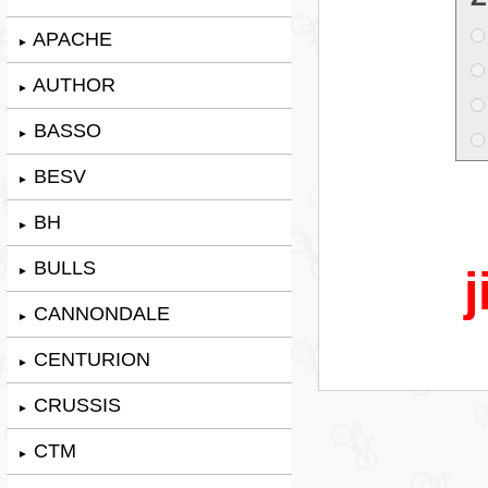
APACHE
►
AUTHOR
►
BASSO
►
BESV
►
BH
►
BULLS
j
►
CANNONDALE
►
CENTURION
►
CRUSSIS
►
CTM
►