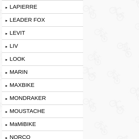
LAPIERRE
►
LEADER FOX
►
LEVIT
►
LIV
►
LOOK
►
MARIN
►
MAXBIKE
►
MONDRAKER
►
MOUSTACHE
►
MaMiBIKE
►
NORCO
►