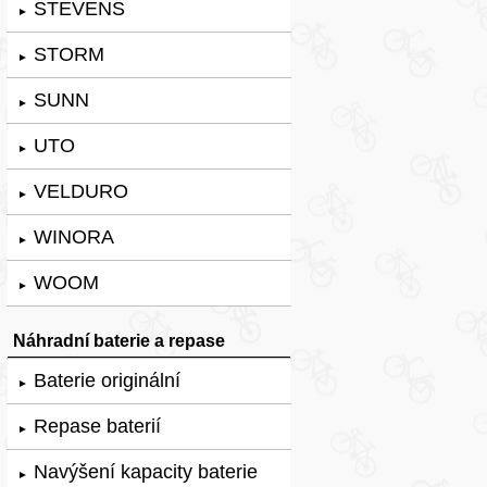
STEVENS
►
STORM
►
SUNN
►
UTO
►
VELDURO
►
WINORA
►
WOOM
►
Náhradní baterie a repase
Baterie originální
►
Repase baterií
►
Navýšení kapacity baterie
►