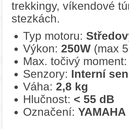
trekkingy, víkendové tú
stezkách.
Typ motoru:
Středov
Výkon:
250W
(max 
Max. točivý moment
Senzory:
Interní se
Váha:
2,8 kg
Hlučnost:
< 55 dB
Označení:
YAMAHA 