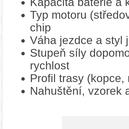
Kapacita baterie a 
Typ motoru (středov
chip
Váha jezdce a styl j
Stupeň síly dopomo
rychlost
Profil trasy (kopce,
Nahuštění, vzorek a