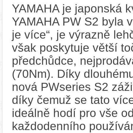
YAMAHA je japonská kva
YAMAHA PW S2 byla vyvi
je více“, je výrazně le
však poskytuje větší t
předchůdce, nejprodáv
(70Nm). Díky dlouhému
nová PWseries S2 zážit
díky čemuž se tato ví
ideálně hodí pro vše o
každodenního používá