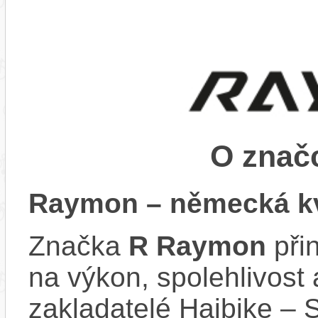
O zna
Raymon – německá kv
Značka
R Raymon
při
na výkon, spolehlivost 
zakladatelé Haibike – 