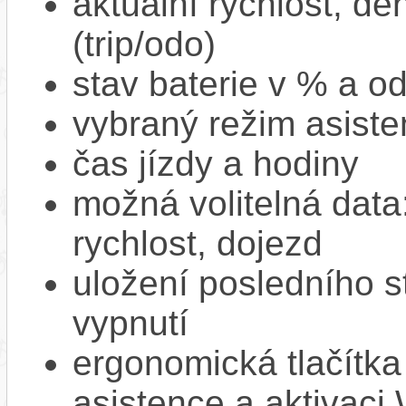
aktuální rychlost, de
(trip/odo)
stav baterie v % a o
vybraný režim asiste
čas jízdy a hodiny
možná volitelná dat
rychlost, dojezd
uložení posledního st
vypnutí
ergonomická tlačítka
asistence a aktivac