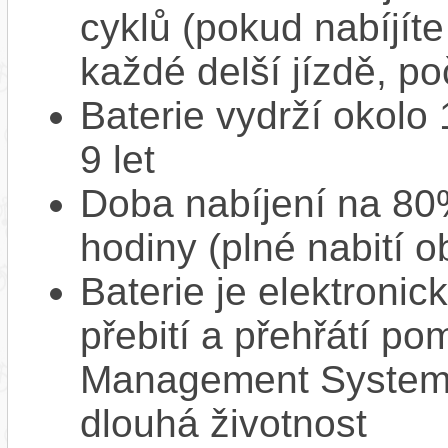
cyklů (pokud nabíjíte
každé delší jízdě, po
Baterie vydrží okolo
9 let
Doba nabíjení na 80%
hodiny (plné nabití o
Baterie je elektronic
přebití a přehřátí p
Management System),
dlouhá životnost