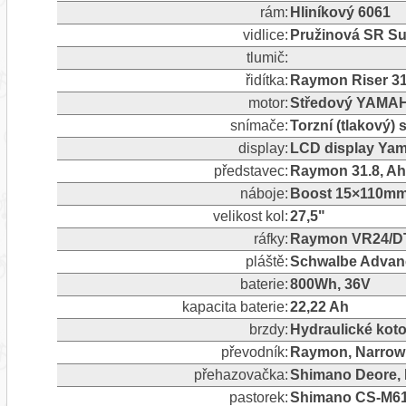
rám:
Hliníkový 6061
vidlice:
Pružinová SR Su
tlumič:
řidítka:
Raymon Riser 31
motor:
Středový YAMA
snímače:
Torzní (tlakový)
display:
LCD display Ya
představec:
Raymon 31.8, Ah
náboje:
Boost 15×110mm 
velikost kol:
27,5"
ráfky:
Raymon VR24/D
pláště:
Schwalbe Advance
baterie:
800Wh, 36V
kapacita baterie:
22,22 Ah
brzdy:
Hydraulické koto
převodník:
Raymon, Narrow 
přehazovačka:
Shimano Deore, R
pastorek:
Shimano CS-M61