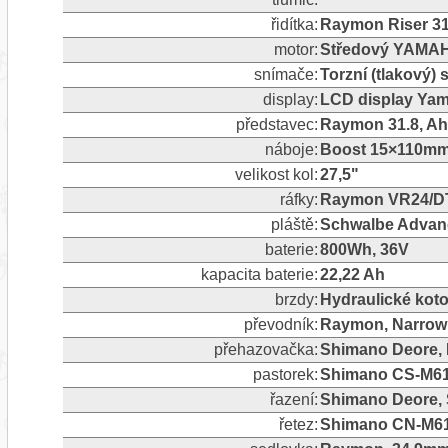
řidítka:
Raymon Riser 31
motor:
Středový YAMA
snímače:
Torzní (tlakový)
display:
LCD display Ya
představec:
Raymon 31.8, Ah
náboje:
Boost 15×110mm 
velikost kol:
27,5"
ráfky:
Raymon VR24/D
pláště:
Schwalbe Advance
baterie:
800Wh, 36V
kapacita baterie:
22,22 Ah
brzdy:
Hydraulické koto
převodník:
Raymon, Narrow 
přehazovačka:
Shimano Deore, R
pastorek:
Shimano CS-M61
řazení:
Shimano Deore, 
řetez:
Shimano CN-M6