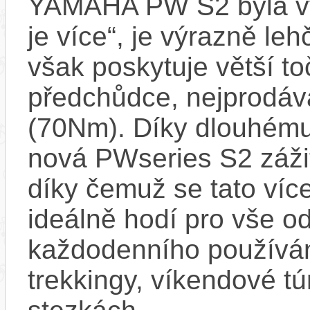
YAMAHA PW S2 byla vyvi
je více“, je výrazně le
však poskytuje větší t
předchůdce, nejprodáv
(70Nm). Díky dlouhému
nová PWseries S2 zážit
díky čemuž se tato ví
ideálně hodí pro vše o
každodenního používá
trekkingy, víkendové tú