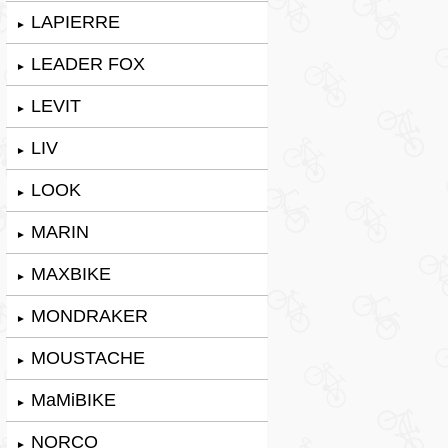
LAPIERRE
►
LEADER FOX
►
LEVIT
►
LIV
►
LOOK
►
MARIN
►
MAXBIKE
►
MONDRAKER
►
MOUSTACHE
►
MaMiBIKE
►
NORCO
►