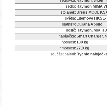
sedlovka:
Raymon, 34,9m
sedlo:
Raymon MIMA VM
stojánek:
Ursus MOOI, KSA
světla:
Litemove HKSE-7
blatníky:
Curana Apollo
nosič:
Raymon, MIK HD
nabíječka:
Smart Charger, 
nosnost:
130 kg
hmotnost:
27,8 kg
součást balení:
Rychlo nabíječk