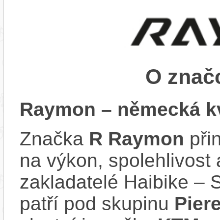
O zna
Raymon – německá kv
Značka
R Raymon
při
na výkon, spolehlivost 
zakladatelé Haibike – 
patří pod skupinu
Pier