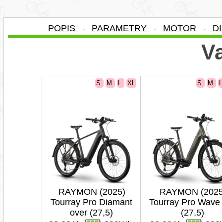
POPIS
PARAMETRY
MOTOR
D
-
-
-
Va
S
M
L
XL
S
M
RAYMON (2025)
RAYMON (2025
Tourray Pro Diamant
Tourray Pro Wave
over (27,5)
(27,5)