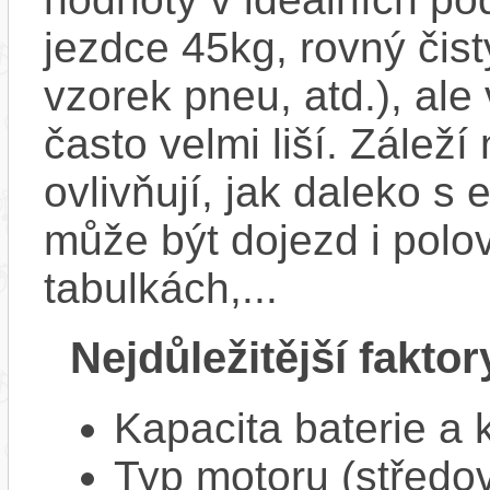
jezdce 45kg, rovný čistý
vzorek pneu, atd.), ale
často velmi liší. Zálež
ovlivňují, jak daleko s
může být dojezd i polo
tabulkách,...
Nejdůležitější faktor
Kapacita baterie a 
Typ motoru (středov