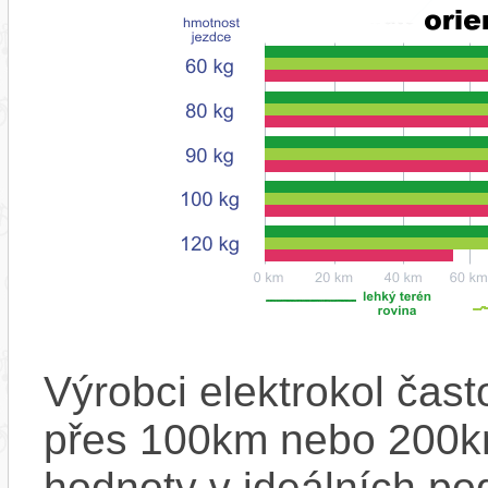
Výrobci elektrokol čas
přes 100km nebo 200km
hodnoty v ideálních p