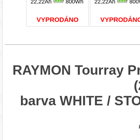
22,22Ah
800Wh
22,22Ah
800
VYPRODÁNO
VYPRODÁN
RAYMON Tourray Pr
barva WHITE / ST