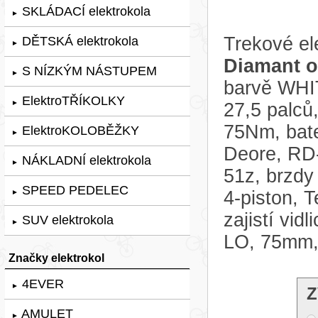
SKLÁDACÍ elektrokola
►
Trekové el
DĚTSKÁ elektrokola
►
Diamant o
S NÍZKÝM NÁSTUPEM
►
barvě WHI
ElektroTŘÍKOLKY
►
27,5 palc
75Nm, bat
ElektroKOLOBĚŽKY
►
Deore, RD-
NÁKLADNÍ elektrokola
►
51z, brzdy
SPEED PEDELEC
4-piston, 
►
zajistí vi
SUV elektrokola
►
LO, 75mm, 
Značky elektrokol
4EVER
►
Z
AMULET
►