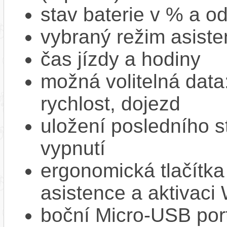
stav baterie v % a o
vybraný režim asiste
čas jízdy a hodiny
možná volitelná dat
rychlost, dojezd
uložení posledního st
vypnutí
ergonomická tlačítka
asistence a aktivac
boční Micro‑USB port