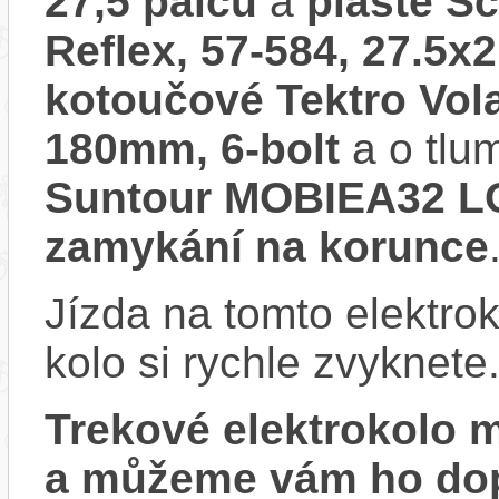
27,5 palců
a
pláště S
Reflex, 57-584, 27.5x2
kotoučové Tektro Vola
180mm, 6-bolt
a o tlu
Suntour MOBIEA32 LO
zamykání na korunce
Jízda na tomto elektrok
kolo si rychle zvyknete
Trekové elektrokolo
a můžeme vám ho dop