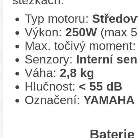
stezkách.
Typ motoru:
Středov
Výkon:
250W
(max 
Max. točivý moment
Senzory:
Interní se
Váha:
2,8 kg
Hlučnost:
< 55 dB
Označení:
YAMAHA 
Baterie