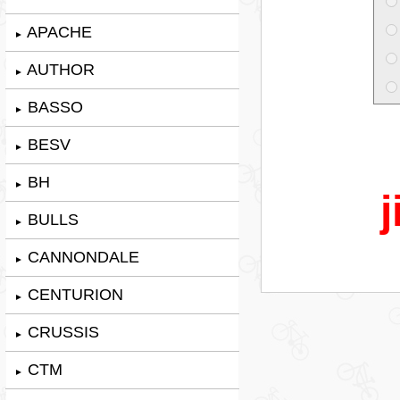
APACHE
►
AUTHOR
►
BASSO
►
BESV
►
BH
►
j
BULLS
►
CANNONDALE
►
CENTURION
►
CRUSSIS
►
CTM
►