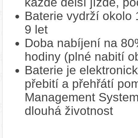
každé delší jízdě, po
Baterie vydrží okolo
9 let
Doba nabíjení na 80%
hodiny (plné nabití o
Baterie je elektronic
přebití a přehřátí p
Management System),
dlouhá životnost