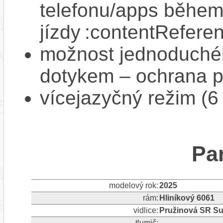
telefonu/apps běhe
jízdy :contentReferen
možnost jednoduchéh
dotykem – ochrana pr
vícejazyčný režim (6
Pa
modelový rok:
2025
rám:
Hliníkový 6061
vidlice:
Pružinová SR Su
tlumič: