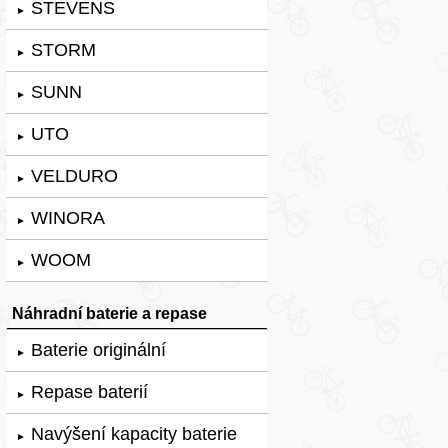
STEVENS
►
STORM
►
SUNN
►
UTO
►
VELDURO
►
WINORA
►
WOOM
►
Náhradní baterie a repase
Baterie originální
►
Repase baterií
►
Navýšení kapacity baterie
►