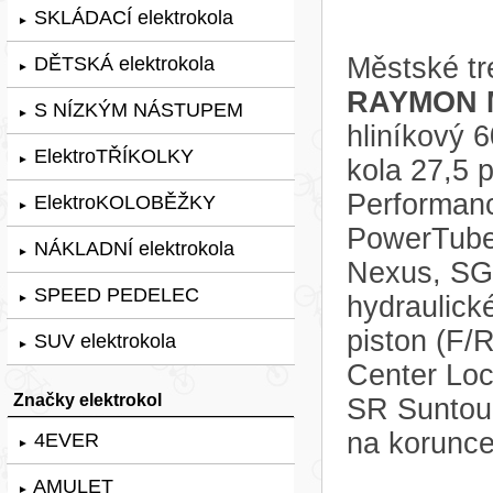
SKLÁDACÍ elektrokola
►
Městské tr
DĚTSKÁ elektrokola
►
RAYMON M
S NÍZKÝM NÁSTUPEM
►
hliníkový
ElektroTŘÍKOLKY
►
kola 27,5 
Performanc
ElektroKOLOBĚŽKY
►
PowerTube
NÁKLADNÍ elektrokola
►
Nexus, SG-
SPEED PEDELEC
hydraulic
►
piston (F
SUV elektrokola
►
Center Loc
Značky elektrokol
SR Suntou
na korunce
4EVER
►
AMULET
►