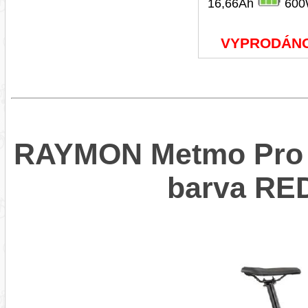
16,66Ah
600
VYPRODÁN
RAYMON Metmo Pro W
barva RE