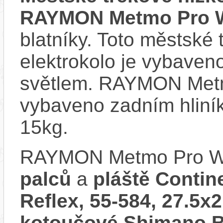
RAYMON Metmo Pro W
blatníky. Toto městské
elektrokolo je vybave
světlem. RAYMON Metm
vybaveno zadním hliní
15kg.
RAYMON Metmo Pro Wa
palců
a
pláště Contin
Reflex, 55-584, 27.5x2
kotoučové Shimano BR