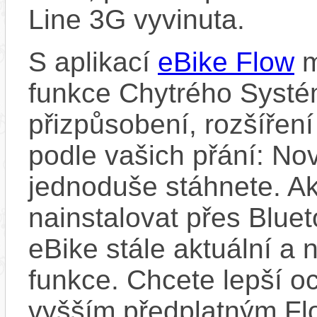
Line 3G vyvinuta.
S aplikací
eBike Flow
m
funkce Chytrého Systé
přizpůsobení, rozšíření
podle vašich přání: Nov
jednoduše stáhnete. A
nainstalovat přes Bluet
eBike stále aktuální a 
funkce. Chcete lepší o
vyšším předplatným Flo