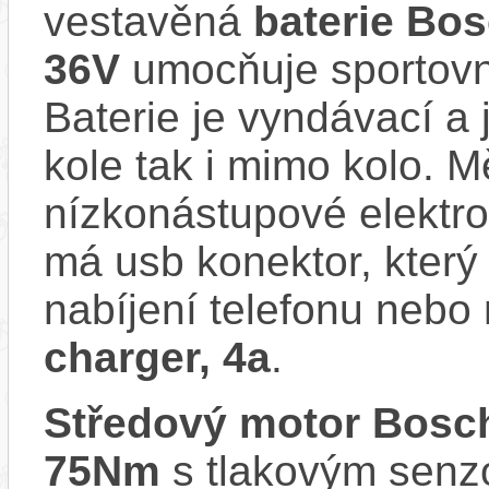
vestavěná
baterie Bo
36V
umocňuje sportovní
Baterie je vyndávací a 
kole tak i mimo kolo. 
nízkonástupové elektr
má usb konektor, který
nabíjení telefonu nebo
charger, 4a
.
Středový motor Bosc
75Nm
s tlakovým senzo