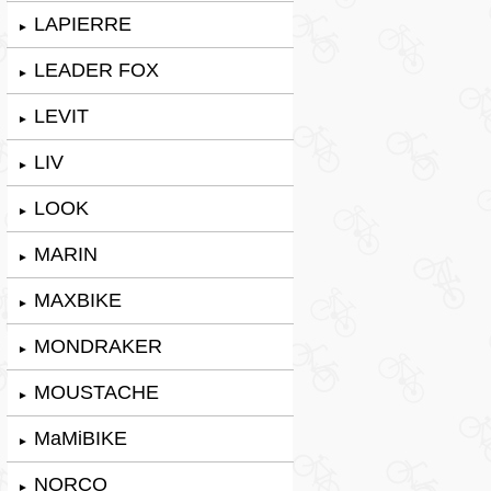
LAPIERRE
►
LEADER FOX
►
LEVIT
►
LIV
►
LOOK
►
MARIN
►
MAXBIKE
►
MONDRAKER
►
MOUSTACHE
►
MaMiBIKE
►
NORCO
►