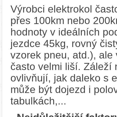
Výrobci elektrokol čas
přes 100km nebo 200km
hodnoty v ideálních p
jezdce 45kg, rovný čistý
vzorek pneu, atd.), ale
často velmi liší. Zálež
ovlivňují, jak daleko s
může být dojezd i polo
tabulkách,...