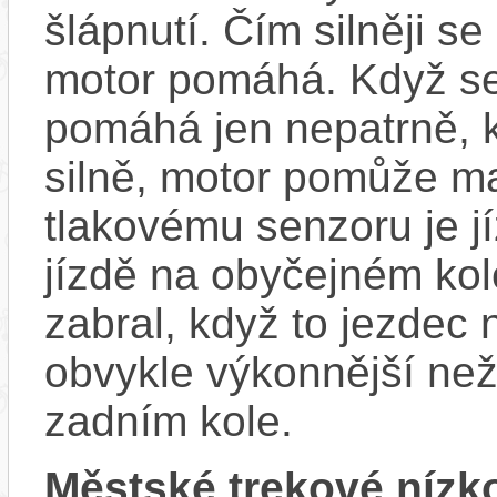
šlápnutí. Čím silněji se
motor pomáhá. Když se
pomáhá jen nepatrně, k
silně, motor pomůže m
tlakovému senzoru je j
jízdě na obyčejném kol
zabral, když to jezdec
obvykle výkonnější ne
zadním kole.
Městské trekové nízk