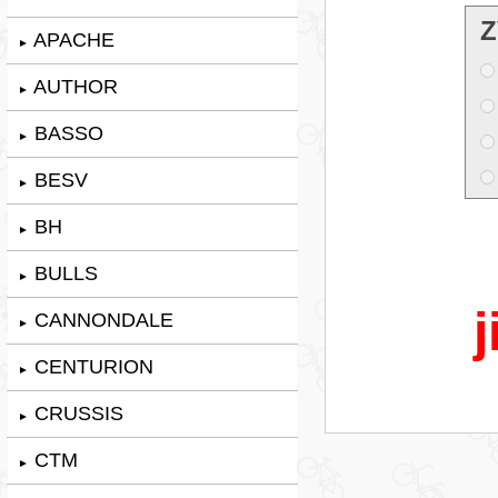
Z
APACHE
►
AUTHOR
►
BASSO
►
BESV
►
BH
►
BULLS
►
j
CANNONDALE
►
CENTURION
►
CRUSSIS
►
CTM
►