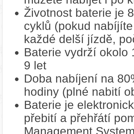
Životnost baterie je 
cyklů (pokud nabíjíte
každé delší jízdě, po
Baterie vydrží okolo
9 let
Doba nabíjení na 80%
hodiny (plné nabití o
Baterie je elektronic
přebití a přehřátí p
Management System),