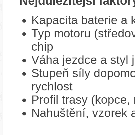
Nejdůležitější faktor
Kapacita baterie a 
Typ motoru (středov
chip
Váha jezdce a styl j
Stupeň síly dopomo
rychlost
Profil trasy (kopce,
Nahuštění, vzorek a