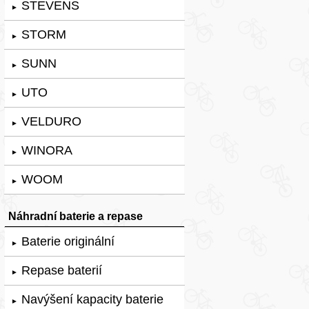
STEVENS
►
STORM
►
SUNN
►
UTO
►
VELDURO
►
WINORA
►
WOOM
►
Náhradní baterie a repase
Baterie originální
►
Repase baterií
►
Navýšení kapacity baterie
►