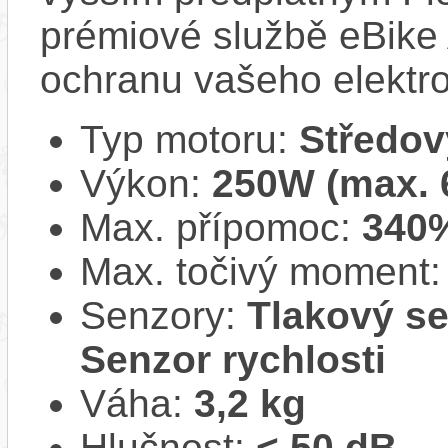
prémiové službě eBike 
ochranu vašeho elektro
Typ motoru:
Středov
Výkon:
250W (max.
Max. přípomoc:
340
Max. točivý moment
Senzory:
Tlakový se
Senzor rychlosti
Váha:
3,2 kg
Hlučnost:
< 50 dB