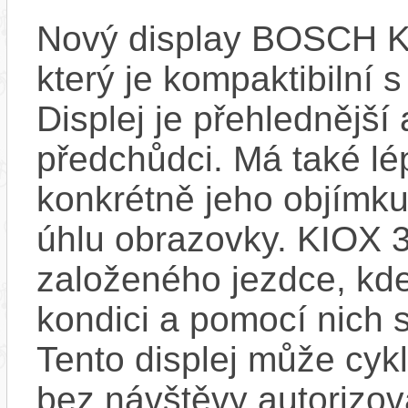
Nový display BOSCH KIO
který je kompaktibilní 
Displej je přehlednější 
předchůdci. Má také l
konkrétně jeho objímku
úhlu obrazovky. KIOX 3
založeného jezdce, kde
kondici a pomocí nich s
Tento displej může cykl
bez návštěvy autorizov