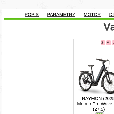
POPIS
PARAMETRY
MOTOR
D
-
-
-
Va
S
M
RAYMON (2025
Metmo Pro Wave 
(27,5)