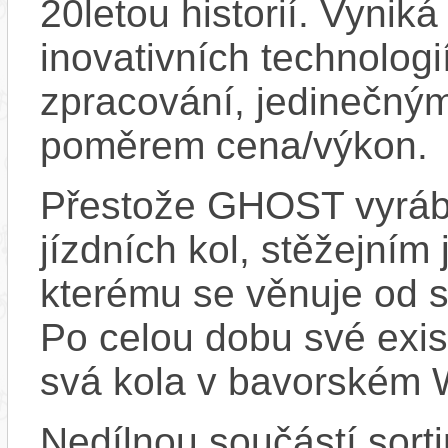
20letou historií. Vynik
inovativních technologi
zpracování, jedinečný
poměrem cena/výkon.
Přestože GHOST vyrábí
jízdních kol, stěžejním
kterému se věnuje od s
Po celou dobu své exis
svá kola v bavorském
Nedílnou součástí sor