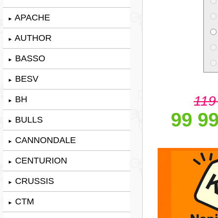
APACHE
►
AUTHOR
►
BASSO
►
BESV
►
119
BH
►
99 99
BULLS
►
CANNONDALE
►
CENTURION
►
CRUSSIS
►
CTM
►