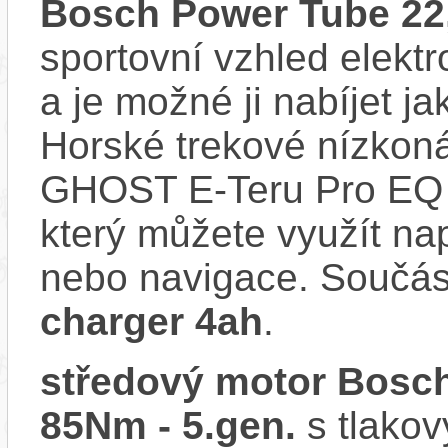
Bosch Power Tube 2
sportovní vzhled elektr
a je možné ji nabíjet ja
Horské trekové nízkoná
GHOST E-Teru Pro EQ 
který můžete využít nap
nebo navigace. Součás
charger 4ah
.
středový motor Bosch
85Nm - 5.gen.
s tlakov