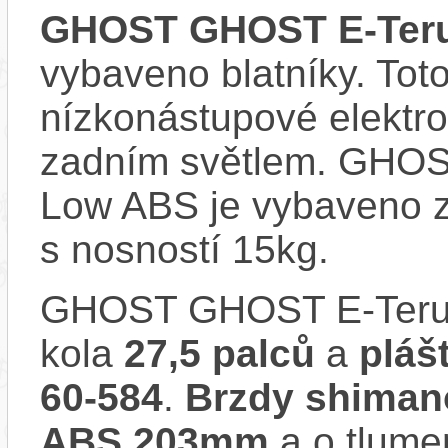
GHOST GHOST E-Teru
vybaveno blatníky. Tot
nízkonástupové elektr
zadním světlem. GHO
Low ABS je vybaveno 
s nosností 15kg.
GHOST GHOST E-Teru
kola
27,5 palců
a
pláš
60-584
.
Brzdy shiman
ABS 203mm
a o tlume