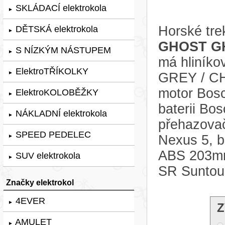
SKLÁDACÍ elektrokola
►
Horské tre
DĚTSKÁ elektrokola
►
GHOST GH
S NÍZKÝM NÁSTUPEM
►
má hliníko
ElektroTŘÍKOLKY
►
GREY / CHI
motor Bosc
ElektroKOLOBĚŽKY
►
baterii B
NÁKLADNÍ elektrokola
►
přehazova
SPEED PEDELEC
Nexus 5, 
►
ABS 203mm.
SUV elektrokola
►
SR Suntou
Značky elektrokol
4EVER
►
Z
AMULET
►