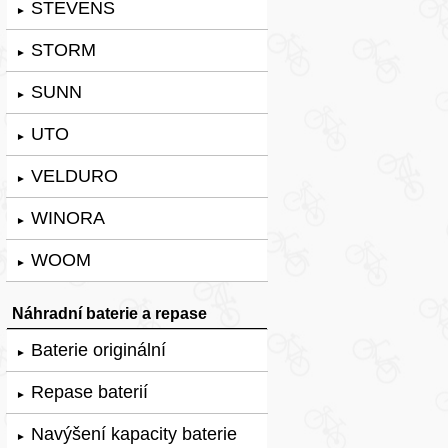
STEVENS
►
STORM
►
SUNN
►
UTO
►
VELDURO
►
WINORA
►
WOOM
►
Náhradní baterie a repase
Baterie originální
►
Repase baterií
►
Navýšení kapacity baterie
►