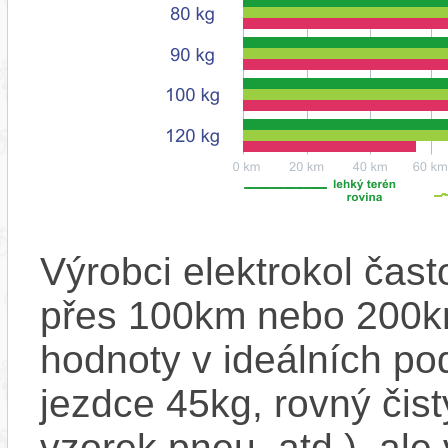
Výrobci elektrokol čas
přes 100km nebo 200km
hodnoty v ideálních p
jezdce 45kg, rovný čistý
vzorek pneu, atd.), ale