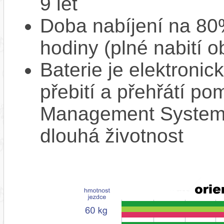
9 let
Doba nabíjení na 80%
hodiny (plné nabití o
Baterie je elektronic
přebití a přehřátí p
Management System),
dlouhá životnost