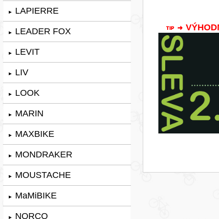
LAPIERRE
►
VÝHODNÁ
LEADER FOX
►
LEVIT
►
LIV
►
LOOK
►
MARIN
►
MAXBIKE
►
MONDRAKER
►
MOUSTACHE
►
MaMiBIKE
►
NORCO
►