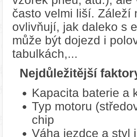
často velmi liší. Zálež
ovlivňují, jak daleko s
může být dojezd i polo
tabulkách,...
Nejdůležitější faktor
Kapacita baterie a 
Typ motoru (středov
chip
Váha jezdce a styl j