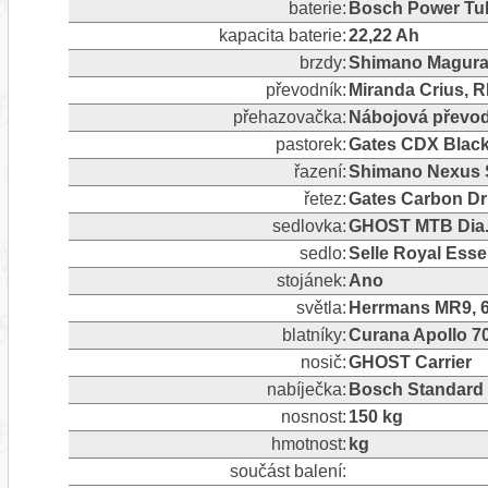
baterie:
Bosch Power Tu
kapacita baterie:
22,22 Ah
brzdy:
Shimano Magura
převodník:
Miranda Crius, R
přehazovačka:
Nábojová převo
pastorek:
Gates CDX Black
řazení:
Shimano Nexus 
řetez:
Gates Carbon Dr
sedlovka:
GHOST MTB Dia.
sedlo:
Selle Royal Esse
stojánek:
Ano
světla:
Herrmans MR9, 6
blatníky:
Curana Apollo 70,
nosič:
GHOST Carrier
nabíječka:
Bosch Standard
nosnost:
150 kg
hmotnost:
kg
součást balení: