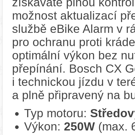
získáváte plnou kontro
možnost aktualizací pře
službě eBike Alarm v r
pro ochranu proti krád
optimální výkon bez nu
přepínání. Bosch CX Ge
i technickou jízdu v ter
a plně připravený na b
Typ motoru:
Středov
Výkon:
250W
(max. 