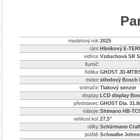
Pa
modelový rok:
2025
rám:
Hliníkový E-TE
vidlice:
Vzduchová SR S
tlumič:
řidítka:
GHOST JD-MTB50
motor:
středový Bosch 
snímače:
Tlakový senzor
display:
LCD display Bos
představec:
GHOST Dia. 31.8
náboje:
Shimano HB-TC5
velikost kol:
27,5"
ráfky:
Schürmann Craft
pláště:
Schwalbe Johnny