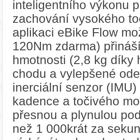
inteligentního výkonu pr
zachování vysokého t
aplikaci eBike Flow m
120Nm zdarma) přináší
hmotnosti (2,8 kg díky 
chodu a vylepšené ode
inerciální senzor (IMU) 
kadence a točivého m
přesnou a plynulou pod
než 1 000krát za sekun