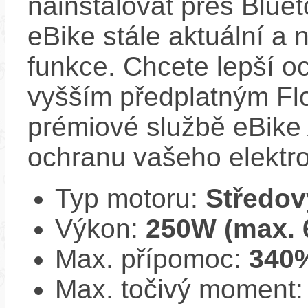
nainstalovat přes Bluet
eBike stále aktuální a 
funkce. Chcete lepší o
vyšším předplatným Flo
prémiové službě eBike 
ochranu vašeho elektro
Typ motoru:
Středov
Výkon:
250W (max.
Max. přípomoc:
340
Max. točivý moment