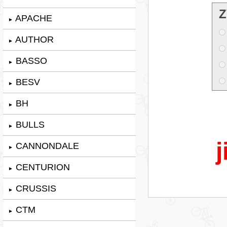
Z
APACHE
►
AUTHOR
►
BASSO
►
BESV
►
BH
►
BULLS
►
j
CANNONDALE
►
CENTURION
►
CRUSSIS
►
CTM
►