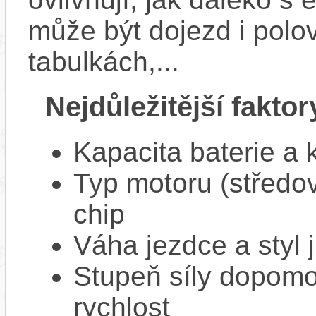
může být dojezd i polo
tabulkách,...
Nejdůležitější faktor
Kapacita baterie a 
Typ motoru (středov
chip
Váha jezdce a styl j
Stupeň síly dopomo
rychlost