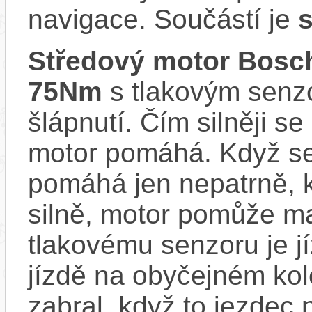
navigace. Součástí je
s
Středový motor Bosc
75Nm
s tlakovým senzo
šlápnutí. Čím silněji se
motor pomáhá. Když se
pomáhá jen nepatrně, k
silně, motor pomůže m
tlakovému senzoru je j
jízdě na obyčejném kol
zabral, když to jezdec