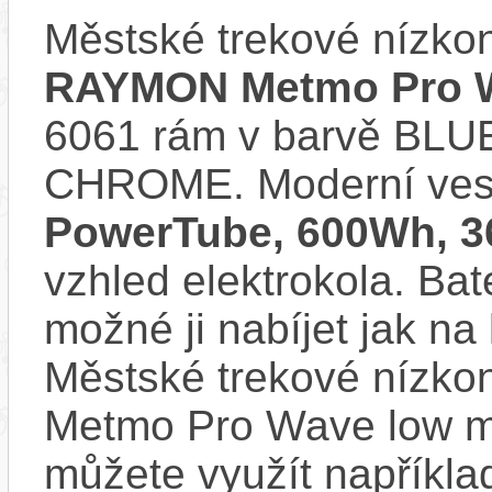
Městské trekové nízko
RAYMON Metmo Pro W
6061 rám v barvě BLU
CHROME. Moderní ve
PowerTube, 600Wh, 3
vzhled elektrokola. Bat
možné ji nabíjet jak na 
Městské trekové nízko
Metmo Pro Wave low má
můžete využít napříkla