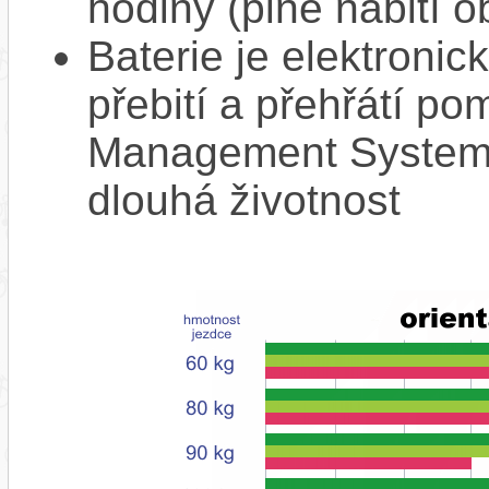
hodiny (plné nabití o
Baterie je elektronic
přebití a přehřátí p
Management System),
dlouhá životnost