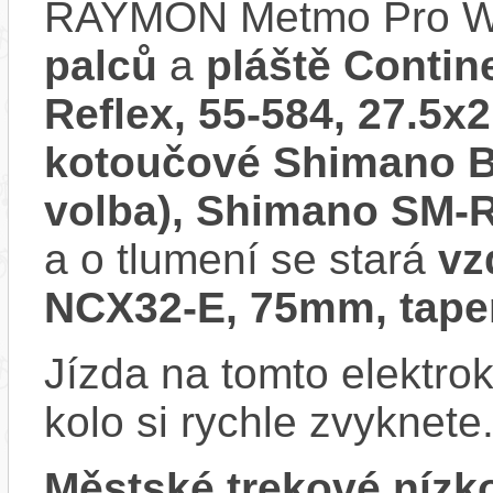
RAYMON Metmo Pro Wa
palců
a
pláště Contin
Reflex, 55-584, 27.5x2
kotoučové Shimano BR
volba), Shimano SM-
a o tlumení se stará
vz
NCX32-E, 75mm, tape
Jízda na tomto elektrok
kolo si rychle zvyknete
Městské trekové nízk