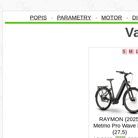
POPIS
PARAMETRY
MOTOR
D
-
-
-
Va
S
M
RAYMON (2025
Metmo Pro Wave 
(27,5)