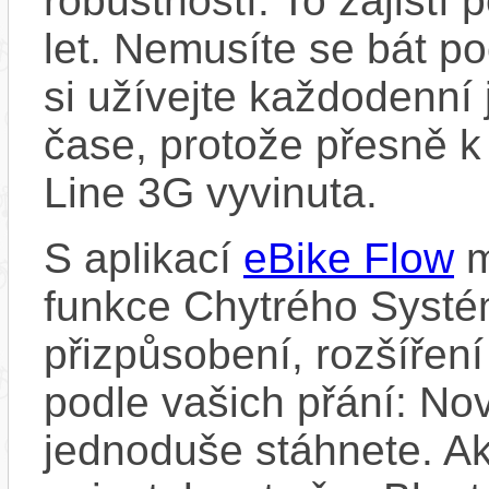
robustností. To zajistí
let. Nemusíte se bát p
si užívejte každodenní 
čase, protože přesně 
Line 3G vyvinuta.
S aplikací
eBike Flow
m
funkce Chytrého Systé
přizpůsobení, rozšíření
podle vašich přání: Nov
jednoduše stáhnete. A