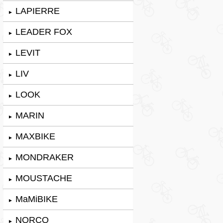
LAPIERRE
►
LEADER FOX
►
LEVIT
►
LIV
►
LOOK
►
MARIN
►
MAXBIKE
►
MONDRAKER
►
MOUSTACHE
►
MaMiBIKE
►
NORCO
►