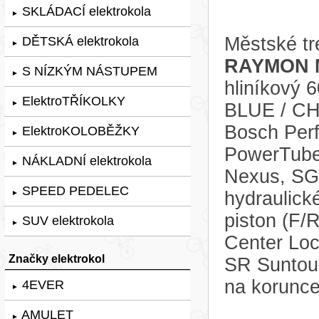
SKLÁDACÍ elektrokola
►
Městské tr
DĚTSKÁ elektrokola
►
RAYMON M
S NÍZKÝM NÁSTUPEM
►
hliníkový
ElektroTŘÍKOLKY
►
BLUE / CH
Bosch Perf
ElektroKOLOBĚŽKY
►
PowerTube
NÁKLADNÍ elektrokola
►
Nexus, SG-
SPEED PEDELEC
hydraulic
►
piston (F
SUV elektrokola
►
Center Loc
Značky elektrokol
SR Suntou
na korunce
4EVER
►
AMULET
►