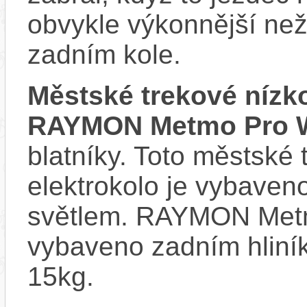
obvykle výkonnější ne
zadním kole.
Městské trekové nízk
RAYMON Metmo Pro W
blatníky. Toto městské
elektrokolo je vybave
světlem. RAYMON Metm
vybaveno zadním hliní
15kg.