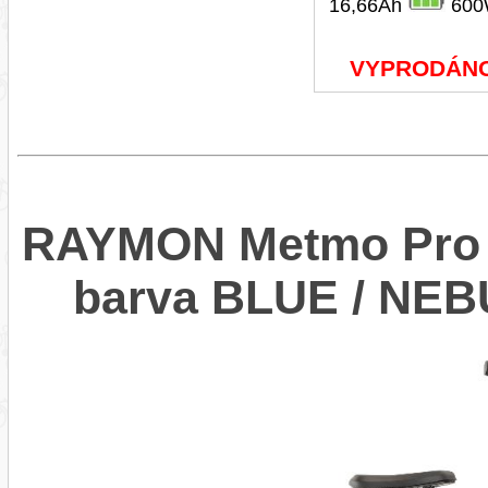
16,66Ah
600
VYPRODÁN
RAYMON Metmo Pro W
barva BLUE / NE