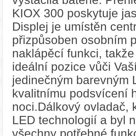
KIOX 300 poskytuje jas
Displej je umístěn centr
přizpůsoben osobním p
naklápěcí funkci, takže
ideální pozice vůči Va
jedinečným barevným L
kvalitnímu podsvícení h
noci.Dálkový ovladač, 
LED technologií a byl 
všechny potřebné funkc