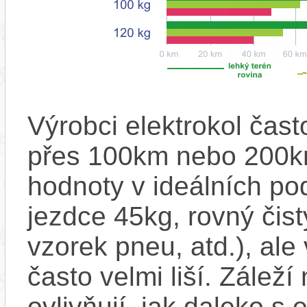
Výrobci elektrokol čas
přes 100km nebo 200km
hodnoty v ideálních p
jezdce 45kg, rovný čistý
vzorek pneu, atd.), ale
často velmi liší. Zálež
ovlivňují, jak daleko s