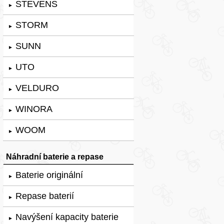
STEVENS
►
STORM
►
SUNN
►
UTO
►
VELDURO
►
WINORA
►
WOOM
►
Náhradní baterie a repase
Baterie originální
►
Repase baterií
►
Navýšení kapacity baterie
►