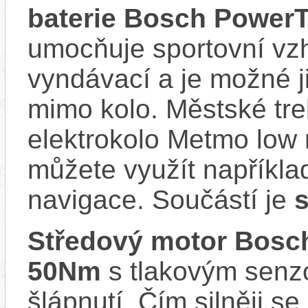
baterie Bosch Power
umocňuje sportovní vzhl
vyndávací a je možné ji 
mimo kolo. Městské tr
elektrokolo Metmo low 
můžete využít napříkla
navigace. Součástí je
s
Středový motor Bosc
50Nm
s tlakovým senzo
šlápnutí. Čím silněji se