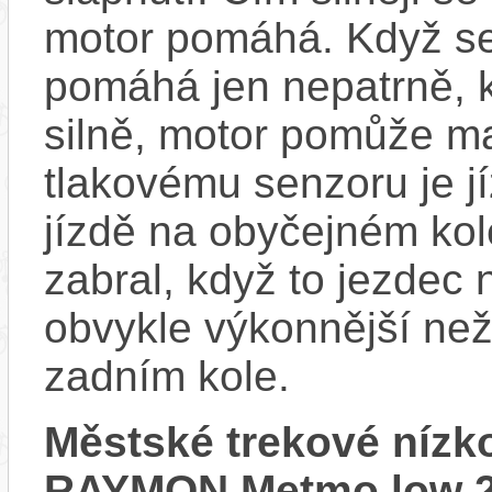
motor pomáhá. Když se
pomáhá jen nepatrně, k
silně, motor pomůže m
tlakovému senzoru je j
jízdě na obyčejném kol
zabral, když to jezdec
obvykle výkonnější ne
zadním kole.
Městské trekové nízk
RAYMON Metmo low 