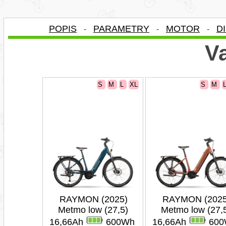
POPIS
PARAMETRY
MOTOR
D
-
-
-
Va
S
M
L
XL
S
M
RAYMON (2025)
RAYMON (2025
Metmo low (27,5)
Metmo low (27,
16,66Ah
600Wh
16,66Ah
600