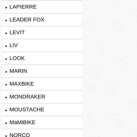
LAPIERRE
►
LEADER FOX
►
LEVIT
►
LIV
►
LOOK
►
MARIN
►
MAXBIKE
►
MONDRAKER
►
MOUSTACHE
►
MaMiBIKE
►
NORCO
►