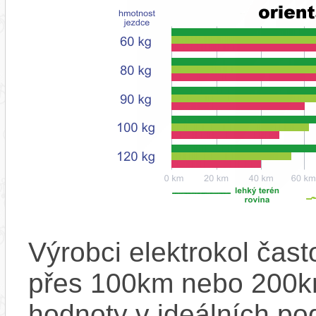
Výrobci elektrokol čas
přes 100km nebo 200km
hodnoty v ideálních p