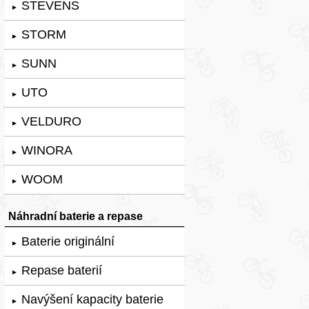
STEVENS
►
STORM
►
SUNN
►
UTO
►
VELDURO
►
WINORA
►
WOOM
►
Náhradní baterie a repase
Baterie originální
►
Repase baterií
►
Navýšení kapacity baterie
►