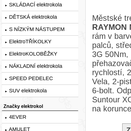
SKLÁDACÍ elektrokola
►
Městské tr
DĚTSKÁ elektrokola
►
RAYMON M
S NÍZKÝM NÁSTUPEM
►
rám v bar
ElektroTŘÍKOLKY
►
palců, st
3G 50Nm, 
ElektroKOLOBĚŽKY
►
přehazova
NÁKLADNÍ elektrokola
►
rychlostí,
SPEED PEDELEC
Vela, 2-pi
►
6-bolt. Odp
SUV elektrokola
►
Suntour X
Značky elektrokol
na korunce
4EVER
►
Z
AMULET
►