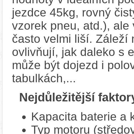
jezdce 45kg, rovný čistý
vzorek pneu, atd.), ale
často velmi liší. Zálež
ovlivňují, jak daleko s
může být dojezd i polo
tabulkách,...
Nejdůležitější faktor
Kapacita baterie a 
Typ motoru (středov