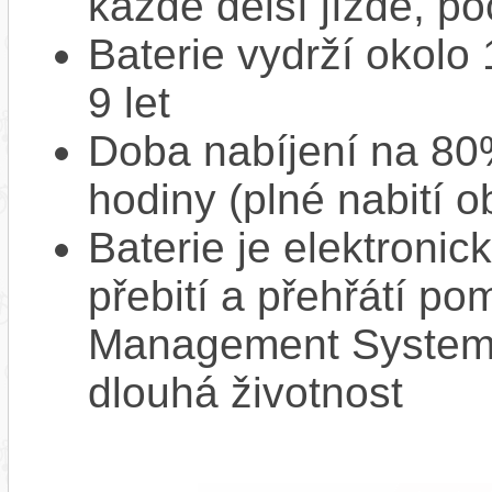
každé delší jízdě, po
Baterie vydrží okolo
9 let
Doba nabíjení na 80%
hodiny (plné nabití o
Baterie je elektronic
přebití a přehřátí p
Management System),
dlouhá životnost