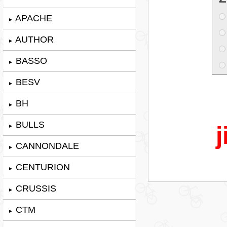
APACHE
►
AUTHOR
►
BASSO
►
BESV
►
BH
►
BULLS
j
►
CANNONDALE
►
CENTURION
►
CRUSSIS
►
CTM
►