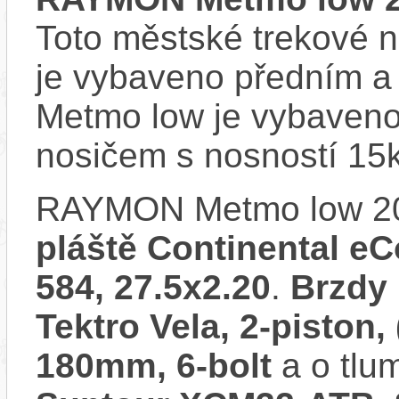
Toto městské trekové n
je vybaveno předním 
Metmo low je vybaveno
nosičem s nosností 15
RAYMON Metmo low 2
pláště Continental eCo
584, 27.5x2.20
.
Brzdy 
Tektro Vela, 2-piston,
180mm, 6-bolt
a o tlu