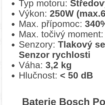
Typ motoru:
Středov
Výkon:
250W (max.
Max. přípomoc:
340
Max. točivý moment
Senzory:
Tlakový se
Senzor rychlosti
Váha:
3,2 kg
Hlučnost:
< 50 dB
Baterie Bosch P