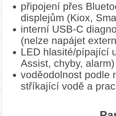
připojení přes Bluet
displejům (Kiox, Sm
interní USB‑C diagnos
(nelze napájet extern
LED hlasité/pípající
Assist, chyby, alarm)
voděodolnost podle n
stříkající vodě a pra
Pa