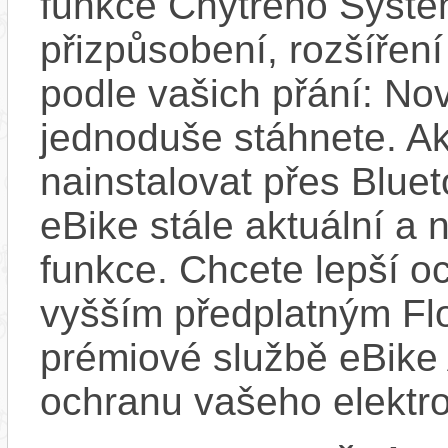
funkce Chytrého Systé
přizpůsobení, rozšíření
podle vašich přání: Nov
jednoduše stáhnete. A
nainstalovat přes Bluet
eBike stále aktuální a 
funkce. Chcete lepší o
vyšším předplatným Flo
prémiové službě eBike 
ochranu vašeho elektro