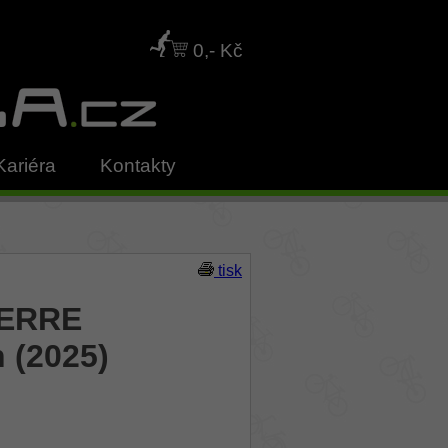
0,- Kč
Kariéra
Kontakty
tisk
IERRE
h (2025)