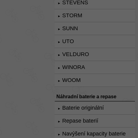
STEVENS
►
STORM
►
SUNN
►
UTO
►
VELDURO
►
WINORA
►
WOOM
►
Náhradní baterie a repase
Baterie originální
►
Repase baterií
►
Navýšení kapacity baterie
►