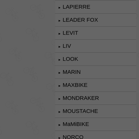
LAPIERRE
►
LEADER FOX
►
LEVIT
►
LIV
►
LOOK
►
MARIN
►
MAXBIKE
►
MONDRAKER
►
MOUSTACHE
►
MaMiBIKE
►
NORCO
►