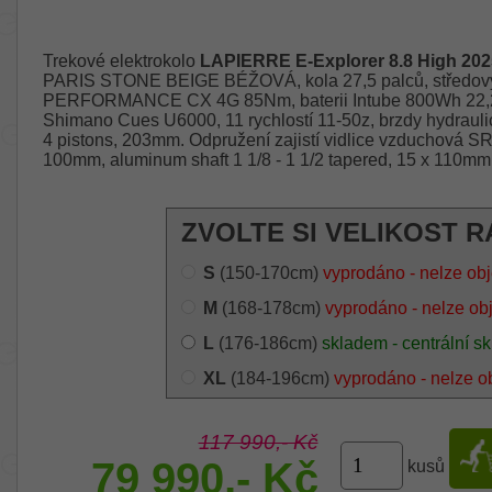
Trekové elektrokolo
LAPIERRE E-Explorer 8.8 High 202
PARIS STONE BEIGE BÉŽOVÁ, kola 27,5 palců, středov
PERFORMANCE CX 4G 85Nm, baterii Intube 800Wh 22,22
Shimano Cues U6000, 11 rychlostí 11-50z, brzdy hydrau
4 pistons, 203mm. Odpružení zajistí vidlice vzduchová SR
100mm, aluminum shaft 1 1/8 - 1 1/2 tapered, 15 x 110mm
ZVOLTE SI VELIKOST R
S
(150-170cm)
vyprodáno - nelze ob
M
(168-178cm)
vyprodáno - nelze ob
L
(176-186cm)
skladem - centrální sk
XL
(184-196cm)
vyprodáno - nelze o
117 990,- Kč
79 990,- Kč
kusů