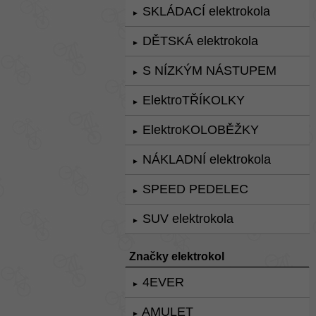
SKLÁDACÍ elektrokola
►
DĚTSKÁ elektrokola
►
S NÍZKÝM NÁSTUPEM
►
ElektroTŘÍKOLKY
►
ElektroKOLOBĚŽKY
►
NÁKLADNÍ elektrokola
►
SPEED PEDELEC
►
SUV elektrokola
►
Značky elektrokol
4EVER
►
AMULET
►