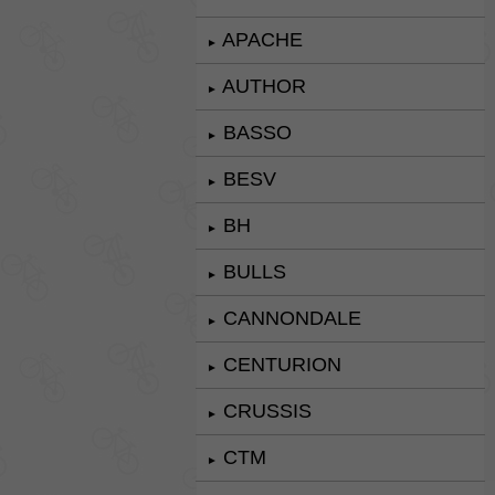
APACHE
►
AUTHOR
►
BASSO
►
BESV
►
BH
►
BULLS
►
CANNONDALE
►
CENTURION
►
CRUSSIS
►
CTM
►