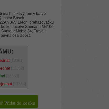
5
má hliníkový rám v barvě
ý motor Bosch
Ah 36V Li-ion, přehazovačku
lické kotoučové Shimano M4100
 Suntour Mobie 34, Travel:
 pevná osa Boost.
ÁMU:
jednat
[13361]
jednat
[13362]
lad
[13363]
bjednat
[13364]
Přidat do košíku