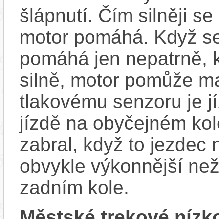
šlápnutí. Čím silněji se
motor pomáhá. Když se
pomáhá jen nepatrně, k
silně, motor pomůže m
tlakovému senzoru je j
jízdě na obyčejném kol
zabral, když to jezdec
obvykle výkonnější ne
zadním kole.
Městské trekové nízk