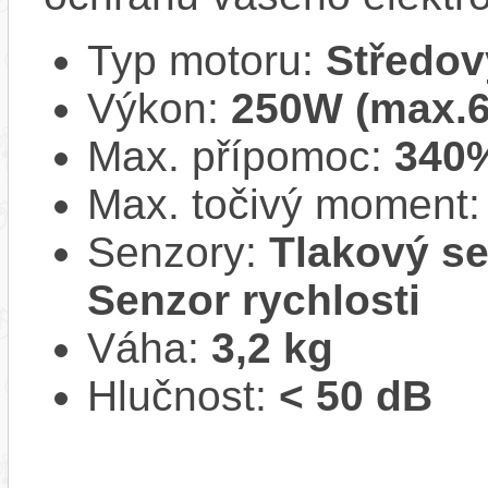
Typ motoru:
Středov
Výkon:
250W (max.
Max. přípomoc:
340
Max. točivý moment
Senzory:
Tlakový se
Senzor rychlosti
Váha:
3,2 kg
Hlučnost:
< 50 dB