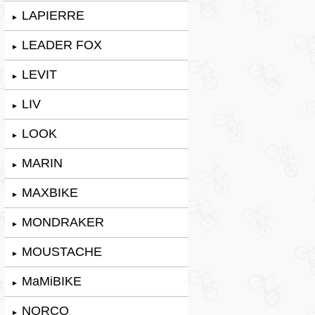
LAPIERRE
►
LEADER FOX
►
LEVIT
►
LIV
►
LOOK
►
MARIN
►
MAXBIKE
►
MONDRAKER
►
MOUSTACHE
►
MaMiBIKE
►
NORCO
►