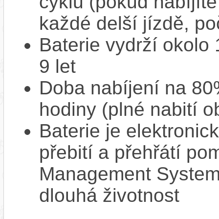
cyklů (pokud nabíjíte
každé delší jízdě, po
Baterie vydrží okolo
9 let
Doba nabíjení na 80%
hodiny (plné nabití o
Baterie je elektronic
přebití a přehřátí p
Management System),
dlouhá životnost