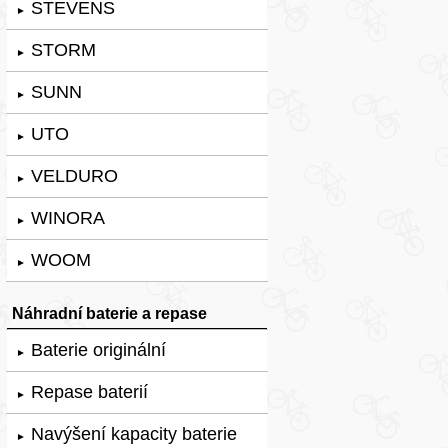
STEVENS
►
STORM
►
SUNN
►
UTO
►
VELDURO
►
WINORA
►
WOOM
►
Náhradní baterie a repase
Baterie originální
►
Repase baterií
►
Navýšení kapacity baterie
►