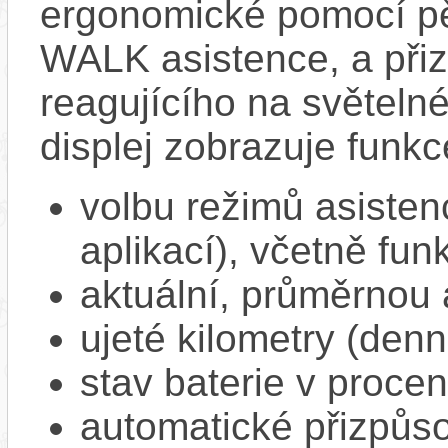
ergonomické pomocí pět
WALK asistence, a přiz
reagujícího na světel
displej zobrazuje funkc
volbu režimů asisten
aplikací), včetně f
aktuální, průměrnou 
ujeté kilometry (denn
stav baterie v proce
automatické přizpůs