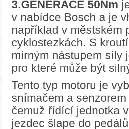
3.GENERACE 50Nm
je
v nabídce Bosch a je vh
například v městském 
cyklostezkách. S kro
mírným nástupem síly j
pro které může být sil
Tento typ motoru je vy
snímačem a senzorem ot
čemuž řídící jednotka 
jezdec šlape do pedálů