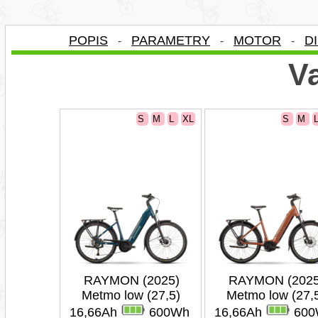
POPIS
PARAMETRY
MOTOR
D
-
-
-
Va
S
M
L
XL
S
M
RAYMON (2025)
RAYMON (2025
Metmo low (27,5)
Metmo low (27,
16,66Ah
600Wh
16,66Ah
600