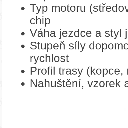
Typ motoru (středov
chip
Váha jezdce a styl j
Stupeň síly dopomo
rychlost
Profil trasy (kopce,
Nahuštění, vzorek a