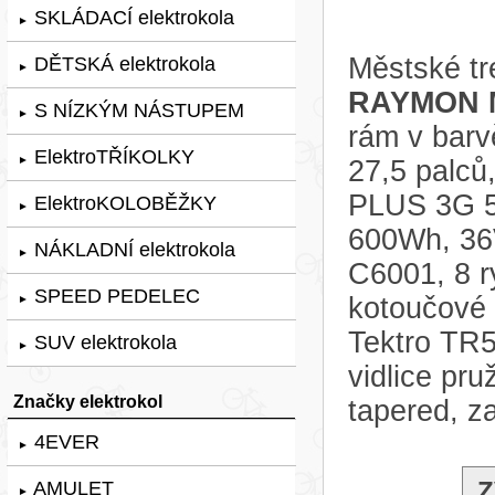
SKLÁDACÍ elektrokola
►
Městské tr
DĚTSKÁ elektrokola
►
RAYMON M
S NÍZKÝM NÁSTUPEM
►
rám v bar
ElektroTŘÍKOLKY
►
27,5 palců
PLUS 3G 5
ElektroKOLOBĚŽKY
►
600Wh, 36
NÁKLADNÍ elektrokola
►
C6001, 8 r
SPEED PEDELEC
kotoučové T
►
Tektro TR5
SUV elektrokola
►
vidlice p
Značky elektrokol
tapered, z
4EVER
►
Z
AMULET
►