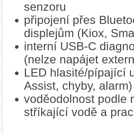
senzoru
připojení přes Bluet
displejům (Kiox, Sm
interní USB‑C diagnos
(nelze napájet extern
LED hlasité/pípající
Assist, chyby, alarm)
voděodolnost podle n
stříkající vodě a pra