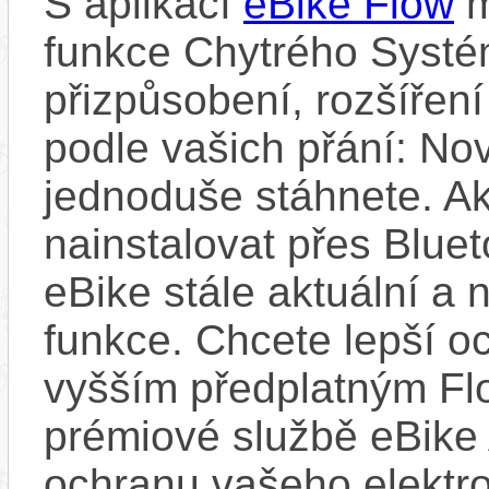
S aplikací
eBike Flow
m
funkce Chytrého Systé
přizpůsobení, rozšíření
podle vašich přání: Nov
jednoduše stáhnete. A
nainstalovat přes Bluet
eBike stále aktuální a 
funkce. Chcete lepší o
vyšším předplatným Flo
prémiové službě eBike 
ochranu vašeho elektro