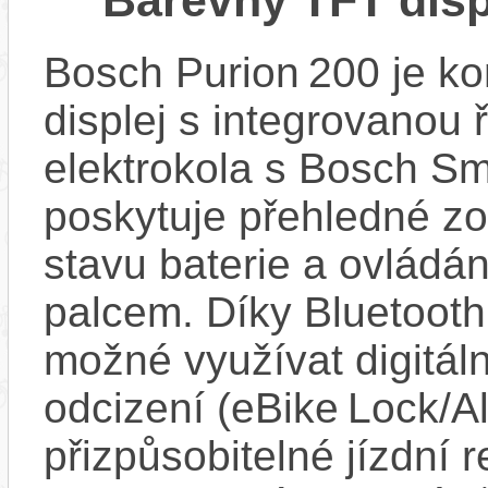
Barevný TFT disp
Bosch Purion 200 je k
displej s integrovanou 
elektrokola s Bosch Sm
poskytuje přehledné zob
stavu baterie a ovládán
palcem. Díky Bluetooth 
možné využívat digitáln
odcizení (eBike Lock/Al
přizpůsobitelné jízdní r