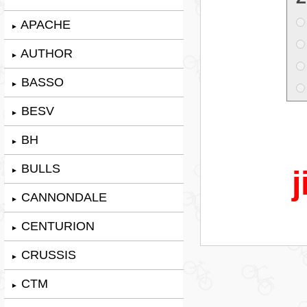
APACHE
►
AUTHOR
►
BASSO
►
BESV
►
BH
►
BULLS
j
►
CANNONDALE
►
CENTURION
►
CRUSSIS
►
CTM
►