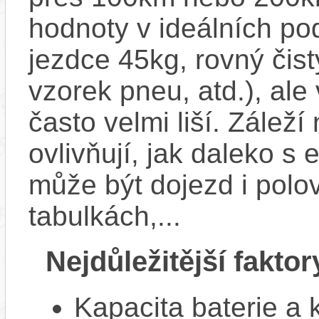
hodnoty v ideálních p
jezdce 45kg, rovný čistý
vzorek pneu, atd.), ale
často velmi liší. Zálež
ovlivňují, jak daleko s
může být dojezd i polo
tabulkách,...
Nejdůležitější faktor
Kapacita baterie a 