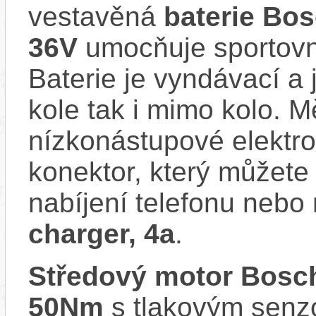
vestavěná
baterie Bo
36V
umocňuje sportovní
Baterie je vyndávací a 
kole tak i mimo kolo. 
nízkonástupové elektr
konektor, který můžete 
nabíjení telefonu nebo
charger, 4a
.
Středový motor Bosc
50Nm
s tlakovým senzo