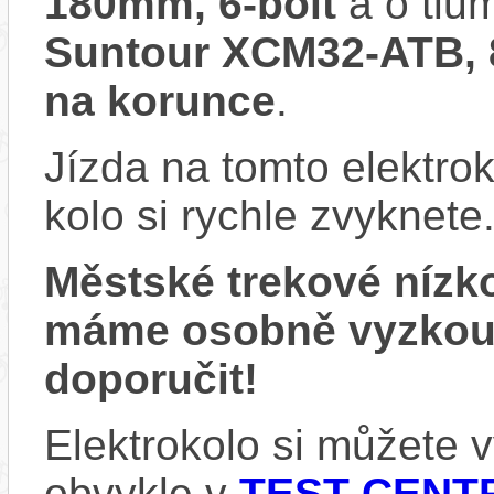
180mm, 6-bolt
a o tlu
Suntour XCM32-ATB, 
na korunce
.
Jízda na tomto elektrok
kolo si rychle zvyknete
Městské trekové nízk
máme osobně vyzkou
doporučit!
Elektrokolo si můžete
obvykle v
TEST CENTR