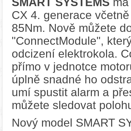
SMART SYSTEMS
má s
CX 4. generace včetně
85Nm. Nově můžete do 
"ConnectModule", který
odcizení elektrokola. 
přímo v jednotce motor
úplně snadné ho odstra
umí spustit alarm a pře
můžete sledovat polohu
Nový model SMART SYS