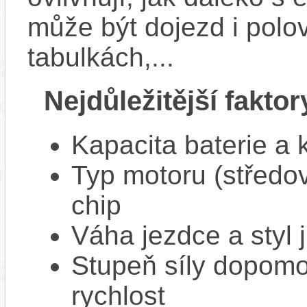
může být dojezd i polo
tabulkách,...
Nejdůležitější faktor
Kapacita baterie a 
Typ motoru (středov
chip
Váha jezdce a styl j
Stupeň síly dopomo
rychlost