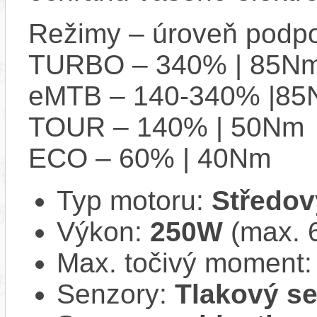
Režimy – úroveň podpo
TURBO – 340% | 85N
eMTB – 140-340% |8
TOUR – 140% | 50Nm
ECO – 60% | 40Nm
Typ motoru:
Středov
Výkon:
250W
(max. 
Max. točivý moment
Senzory:
Tlakový se