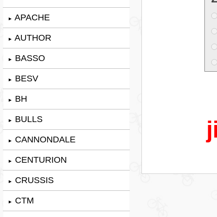
APACHE
►
AUTHOR
►
BASSO
►
BESV
►
BH
►
BULLS
j
►
CANNONDALE
►
CENTURION
►
CRUSSIS
►
CTM
►