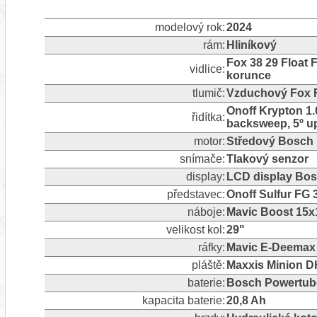
modelový rok:
2024
rám:
Hliníkový
Fox 38 29 Float
vidlice:
korunce
tlumič:
Vzduchový Fox F
Onoff Krypton 1.
řidítka:
backsweep, 5º u
motor:
Středový Bosch 
snímače:
Tlakový senzor
display:
LCD display Bos
představec:
Onoff Sulfur FG
náboje:
Mavic Boost 15x
velikost kol:
29"
ráfky:
Mavic E-Deemax
pláště:
Maxxis Minion D
baterie:
Bosch Powertub
kapacita baterie:
20,8 Ah