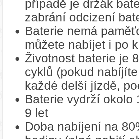
případě je držák bat
zabrání odcizení bate
Baterie nemá paměťov
můžete nabíjet i po k
Životnost baterie je 
cyklů (pokud nabíjíte
každé delší jízdě, po
Baterie vydrží okolo
9 let
Doba nabíjení na 80%