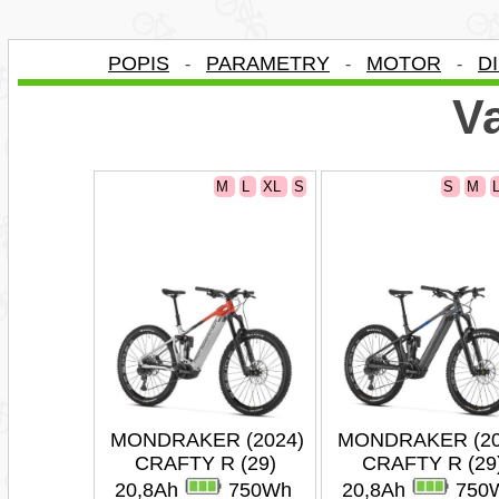
POPIS
PARAMETRY
MOTOR
D
-
-
-
Va
M
L
XL
S
S
M
MONDRAKER (2024)
MONDRAKER (20
CRAFTY R (29)
CRAFTY R (29
20,8Ah
750Wh
20,8Ah
750