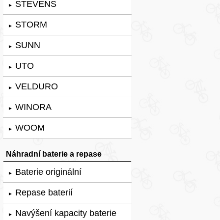
STEVENS
►
STORM
►
SUNN
►
UTO
►
VELDURO
►
WINORA
►
WOOM
►
Náhradní baterie a repase
Baterie originální
►
Repase baterií
►
Navýšení kapacity baterie
►