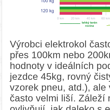
Výrobci elektrokol čas
přes 100km nebo 200km
hodnoty v ideálních p
jezdce 45kg, rovný čistý
vzorek pneu, atd.), ale
často velmi liší. Zálež
ovlivňují, jak daleko s