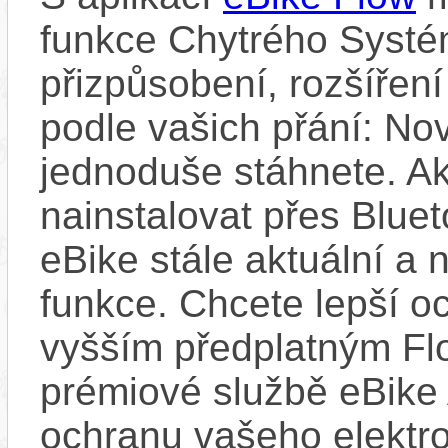
funkce Chytrého Systé
přizpůsobení, rozšíření
podle vašich přání: Nov
jednoduše stáhnete. A
nainstalovat přes Bluet
eBike stále aktuální a 
funkce. Chcete lepší o
vyšším předplatným Flo
prémiové službě eBike 
ochranu vašeho elektro