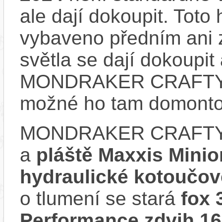
ale dají dokoupit. Toto
vybaveno předním ani 
světla se dají dokoupit 
MONDRAKER CRAFTY R 
možné ho tam domonto
MONDRAKER CRAFTY 
a
pláště Maxxis Mini
hydraulické kotoučo
o tlumení se stará
fox 
Performance zdvih 1