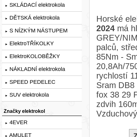
SKLÁDACÍ elektrokola
►
Horské ele
DĚTSKÁ elektrokola
►
2024
má hl
S NÍZKÝM NÁSTUPEM
►
GREY/NIM
ElektroTŘÍKOLKY
►
palců, stř
85Nm - Sma
ElektroKOLOBĚŽKY
►
20,8Ah/75
NÁKLADNÍ elektrokola
►
rychlostí 
SPEED PEDELEC
Sram DB8 2
►
fox 38 29
SUV elektrokola
►
zdvih 160
Značky elektrokol
Vzduchový
4EVER
►
AMULET
►