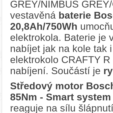
GREY/NIMBUS GREY/
vestavěná
baterie Bo
20,8Ah/750Wh
umocňuj
elektrokola. Baterie je
nabíjet jak na kole tak
elektrokolo CRAFTY R 
nabíjení. Součástí je
r
Středový motor Bosch
85Nm - Smart system
reaguje na sílu šlápnutí