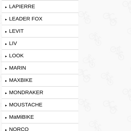
LAPIERRE
►
LEADER FOX
►
LEVIT
►
LIV
►
LOOK
►
MARIN
►
MAXBIKE
►
MONDRAKER
►
MOUSTACHE
►
MaMiBIKE
►
NORCO
►