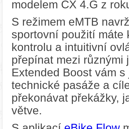
modelem CX 4.G z rok
S režimem eMTB navrž
sportovní použití máte 
kontrolu a intuitivní o
přepínat mezi různými 
Extended Boost vám s 
technické pasáže a cí
překonávat překážky, ja
větve.
S aplikací
eBike Flow
m