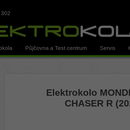
 302
okola
Půjčovna a Test centrum
Servis
Elektrokolo MON
CHASER R (20