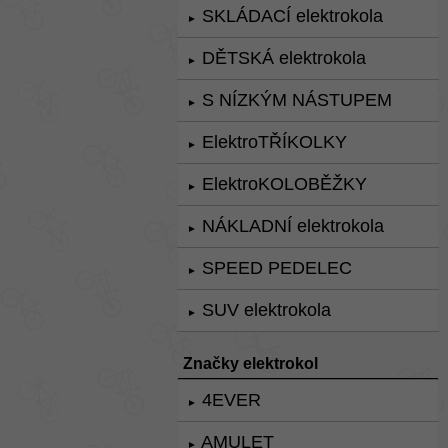
SKLÁDACÍ elektrokola
►
DĚTSKÁ elektrokola
►
S NÍZKÝM NÁSTUPEM
►
ElektroTŘÍKOLKY
►
ElektroKOLOBĚŽKY
►
NÁKLADNÍ elektrokola
►
SPEED PEDELEC
►
SUV elektrokola
►
Značky elektrokol
4EVER
►
AMULET
►