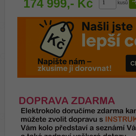
174 999,- Kč
kusů