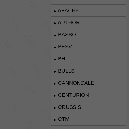
APACHE
►
AUTHOR
►
BASSO
►
BESV
►
BH
►
BULLS
►
CANNONDALE
►
CENTURION
►
CRUSSIS
►
CTM
►