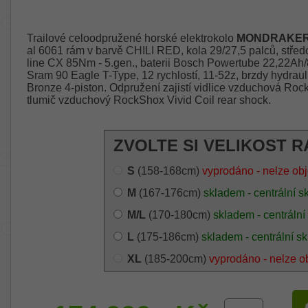
Trailové celoodpružené horské elektrokolo
MONDRAKER 
al 6061 rám v barvě CHILI RED, kola 29/27,5 palců, stř
line CX 85Nm - 5.gen., baterii Bosch Powertube 22,22A
Sram 90 Eagle T-Type, 12 rychlostí, 11-52z, brzdy hydr
Bronze 4-piston. Odpružení zajistí vidlice vzduchová R
tlumič vzduchový RockShox Vivid Coil rear shock.
ZVOLTE SI VELIKOST R
S
(158-168cm)
vyprodáno - nelze ob
M
(167-176cm)
skladem - centrální s
M/L
(170-180cm)
skladem - centrální
L
(175-186cm)
skladem - centrální sk
XL
(185-200cm)
vyprodáno - nelze o