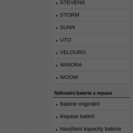
STEVENS
►
STORM
►
SUNN
►
UTO
►
VELDURO
►
WINORA
►
WOOM
►
Náhradní baterie a repase
Baterie originální
►
Repase baterií
►
Navýšení kapacity baterie
►