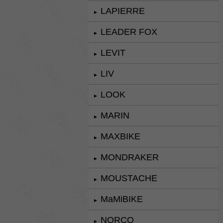
LAPIERRE
►
LEADER FOX
►
LEVIT
►
LIV
►
LOOK
►
MARIN
►
MAXBIKE
►
MONDRAKER
►
MOUSTACHE
►
MaMiBIKE
►
NORCO
►