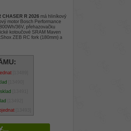
CHASER R 2026
má hliníkový
edový motor Bosch Performance
h/800Wh/36V, přehazovačku
aulické kotoučové SRAM Maven
ockShox ZEB RC fork (180mm) a
ÁMU:
jednat
[13489]
klad
[13490]
 sklad
[13491]
lad
[13492]
bjednat
[13493]