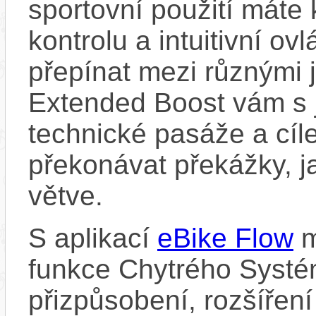
sportovní použití máte 
kontrolu a intuitivní o
přepínat mezi různými 
Extended Boost vám s 
technické pasáže a cí
překonávat překážky, ja
větve.
S aplikací
eBike Flow
m
funkce Chytrého Systé
přizpůsobení, rozšíření