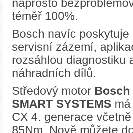
naprosto bezproblémově
téměř 100%.
Bosch navíc poskytuje 
servisní zázemí, aplika
rozsáhlou diagnostiku 
náhradních dílů.
Středový motor
Bosch 
SMART SYSTEMS
má s
CX 4. generace včetně
85Nm. Nově můžete do 