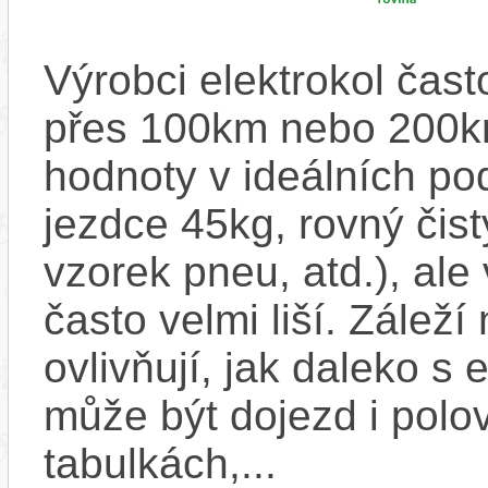
Výrobci elektrokol čas
přes 100km nebo 200km
hodnoty v ideálních p
jezdce 45kg, rovný čistý
vzorek pneu, atd.), ale
často velmi liší. Zálež
ovlivňují, jak daleko s
může být dojezd i polo
tabulkách,...