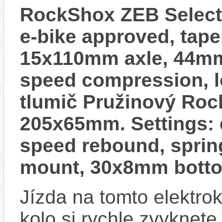
RockShox ZEB Select
e-bike approved, tape
15x110mm axle, 44mm 
speed compression, l
tlumič Pružinový Roc
205x65mm. Settings: e
speed rebound, sprin
mount, 30x8mm bott
Jízda na tomto elektrok
kolo si rychle zvyknete