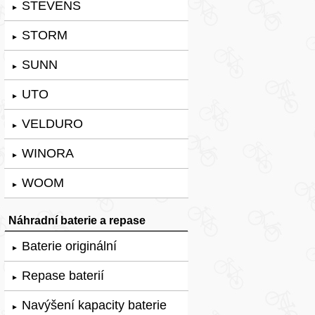
STEVENS
►
STORM
►
SUNN
►
UTO
►
VELDURO
►
WINORA
►
WOOM
►
Náhradní baterie a repase
Baterie originální
►
Repase baterií
►
Navýšení kapacity baterie
►