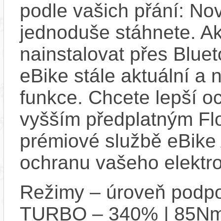
podle vašich přání: Nov
jednoduše stáhnete. A
nainstalovat přes Bluet
eBike stále aktuální a 
funkce. Chcete lepší o
vyšším předplatným Flo
prémiové službě eBike 
ochranu vašeho elektro
Režimy – úroveň podpo
TURBO – 340% | 85N