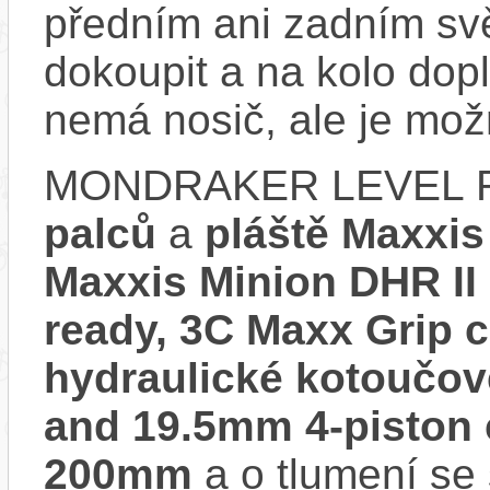
předním ani zadním svě
dokoupit a na kolo d
nemá nosič, ale je mo
MONDRAKER LEVEL R
palců
a
pláště Maxxis
Maxxis Minion DHR II
ready, 3C Maxx Grip
hydraulické kotoučo
and 19.5mm 4-piston
200mm
a o tlumení se