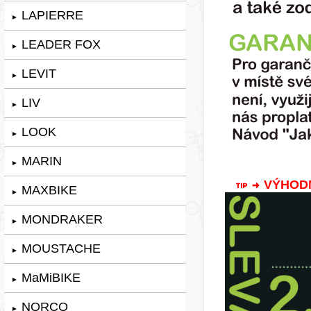
LAPIERRE
►
LEADER FOX
►
LEVIT
►
LIV
►
LOOK
►
MARIN
►
VÝHODNÁ
MAXBIKE
►
MONDRAKER
►
MOUSTACHE
►
MaMiBIKE
►
NORCO
►