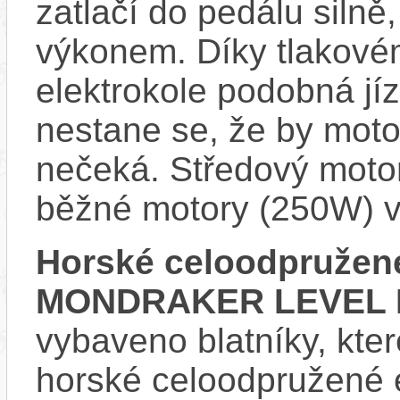
zatlačí do pedálu siln
výkonem. Díky tlakovém
elektrokole podobná jí
nestane se, že by motor
nečeká. Středový motor
běžné motory (250W) v
Horské celoodpružené
MONDRAKER LEVEL 
vybaveno blatníky, kter
horské celoodpružené 