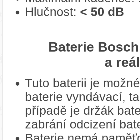
Hlučnost:
< 50 dB
Baterie Bosc
a reá
Tuto baterii je možné
baterie vyndávací, t
případě je držák bat
zabrání odcizení bate
Baterie nemá paměťov