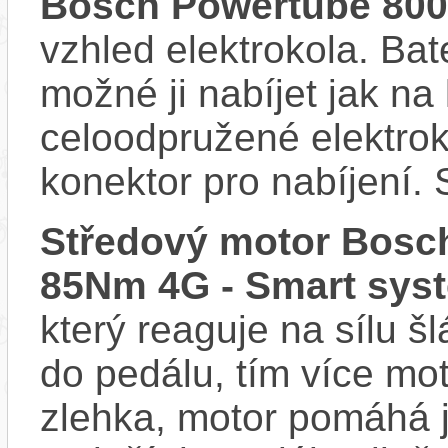
Bosch Powertube 80
vzhled elektrokola. Bat
možné ji nabíjet jak na
celoodpružené elektr
konektor pro nabíjení. 
Středový motor Bosch
85Nm 4G - Smart sys
který reaguje na sílu šl
do pedálu, tím více mo
zlehka, motor pomáhá j