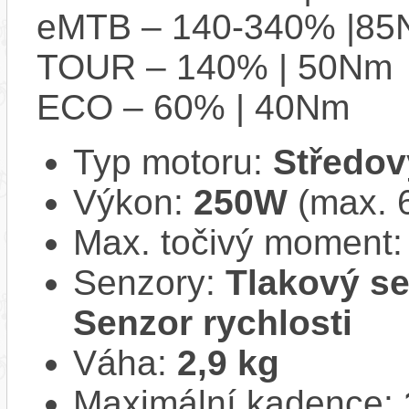
eMTB – 140-340% |8
TOUR – 140% | 50Nm
ECO – 60% | 40Nm
Typ motoru:
Středov
Výkon:
250W
(max. 
Max. točivý moment
Senzory:
Tlakový se
Senzor rychlosti
Váha:
2,9 kg
Maximální kadence: