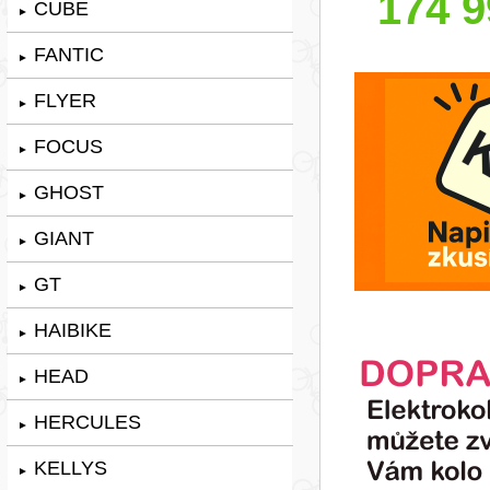
174 9
CUBE
►
FANTIC
►
FLYER
►
FOCUS
►
GHOST
►
GIANT
►
GT
►
HAIBIKE
►
HEAD
►
HERCULES
►
KELLYS
►