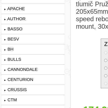
tlumič Pru
APACHE
►
205x65mm. 
speed rebo
AUTHOR
►
mount, 30
BASSO
►
BESV
►
Z
BH
►
BULLS
►
CANNONDALE
►
CENTURION
►
CRUSSIS
►
CTM
►