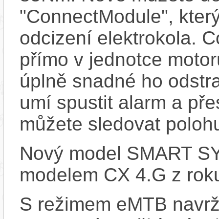
"ConnectModule", který
odcizení elektrokola. 
přímo v jednotce motor
úplně snadné ho odstra
umí spustit alarm a pře
můžete sledovat polohu
Nový model SMART SYS
modelem CX 4.G z rok
S režimem eMTB navrž