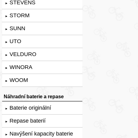
STEVENS
►
STORM
►
SUNN
►
UTO
►
VELDURO
►
WINORA
►
WOOM
►
Náhradní baterie a repase
Baterie originální
►
Repase baterií
►
Navýšení kapacity baterie
►