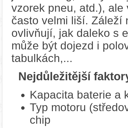
vzorek pneu, atd.), ale
často velmi liší. Zálež
ovlivňují, jak daleko s
může být dojezd i polo
tabulkách,...
Nejdůležitější faktor
Kapacita baterie a 
Typ motoru (středov
chip