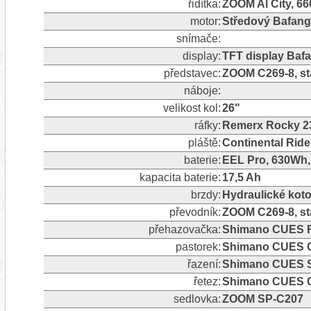
řidítka:
ZOOM Al City, 6
motor:
Středový Bafan
snímače:
display:
TFT display Baf
představec:
ZOOM C269-8, st
náboje:
velikost kol:
26"
ráfky:
Remerx Rocky 2
pláště:
Continental Ride
baterie:
EEL Pro, 630Wh,
kapacita baterie:
17,5 Ah
brzdy:
Hydraulické ko
převodník:
ZOOM C269-8, st
přehazovačka:
Shimano CUES RD
pastorek:
Shimano CUES C
řazení:
Shimano CUES 
řetez:
Shimano CUES 
sedlovka:
ZOOM SP-C207