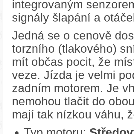
integrovaným senzorem
signály šlapání a otáč
Jedná se o cenově dost
torzního (tlakového) s
mít občas pocit, že mís
veze. Jízda je velmi po
zadním motorem. Je vho
nemohou tlačit do obou
mají tak nízkou váhu, ž
Typ motoru:
Středov