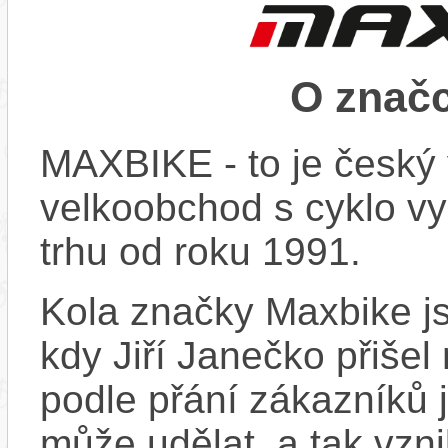
O znač
MAXBIKE - to je český 
velkoobchod s cyklo vy
trhu od roku 1991.
Kola značky Maxbike js
kdy Jiří Janečko přišel
podle přání zákazníků j
může udělat, a tak vzn