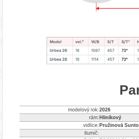
Pa
modelový rok:
2026
rám:
Hliníkový
vidlice:
Pružinová Sunt
tlumič: