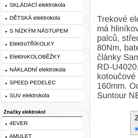
SKLÁDACÍ elektrokola
►
Trekové el
DĚTSKÁ elektrokola
►
má hliníko
S NÍZKÝM NÁSTUPEM
►
palců, st
ElektroTŘÍKOLKY
►
80Nm, bate
články Sa
ElektroKOLOBĚŽKY
►
RD-U4020, 
NÁKLADNÍ elektrokola
►
kotoučové
SPEED PEDELEC
160mm. Odp
►
Suntour N
SUV elektrokola
►
Značky elektrokol
4EVER
►
AMULET
►