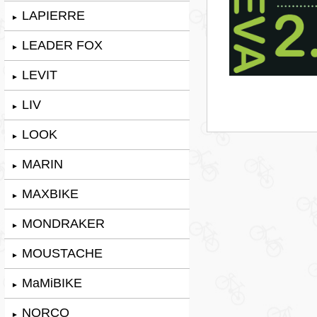
LAPIERRE
►
LEADER FOX
►
LEVIT
►
LIV
►
LOOK
►
MARIN
►
MAXBIKE
►
MONDRAKER
►
MOUSTACHE
►
MaMiBIKE
►
NORCO
►