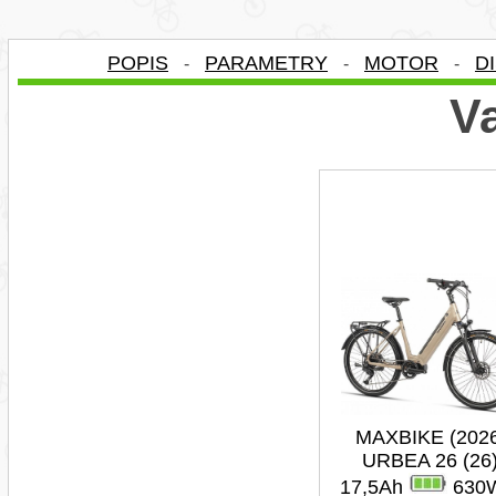
POPIS
PARAMETRY
MOTOR
D
-
-
-
Va
MAXBIKE (202
URBEA 26 (26
17,5Ah
630