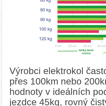
Výrobci elektrokol čas
přes 100km nebo 200km
hodnoty v ideálních p
jezdce 45kg, rovný čistý