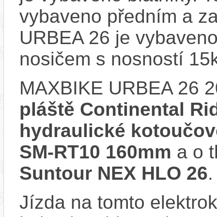
vybaveno předním a z
URBEA 26 je vybaveno
nosičem s nosností 15
MAXBIKE URBEA 26 2
pláště Continental Ri
hydraulické kotoučo
SM-RT10 160mm
a o t
Suntour NEX HLO 26
.
Jízda na tomto elektrok