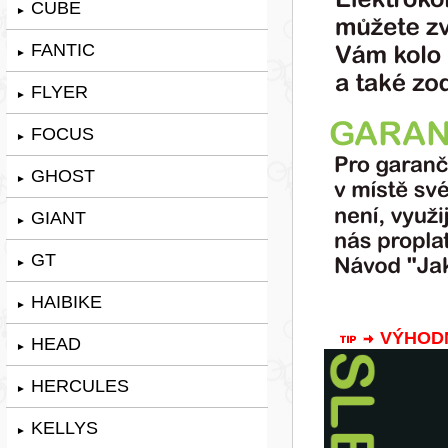
CUBE
►
FANTIC
►
FLYER
►
FOCUS
►
GHOST
►
GIANT
►
GT
►
HAIBIKE
►
VÝHODNÁ
HEAD
►
HERCULES
►
KELLYS
►