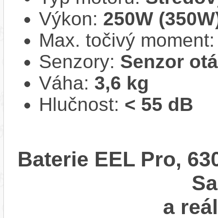
Výkon:
250W (350W
Max. točivý moment
Senzory:
Senzor ot
Váha:
3,6 kg
Hlučnost:
< 55 dB
Baterie EEL Pro, 63
S
a reá