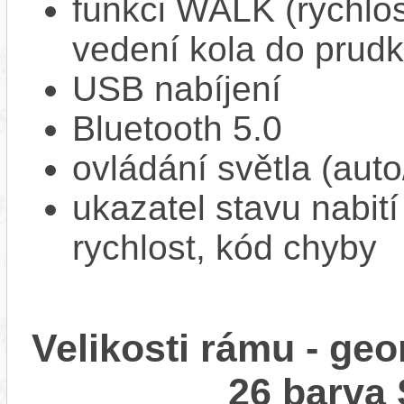
funkci WALK (rychlost
vedení kola do prud
USB nabíjení
Bluetooth 5.0
ovládání světla (aut
ukazatel stavu nabití
rychlost, kód chyby
Velikosti rámu - g
26 barva