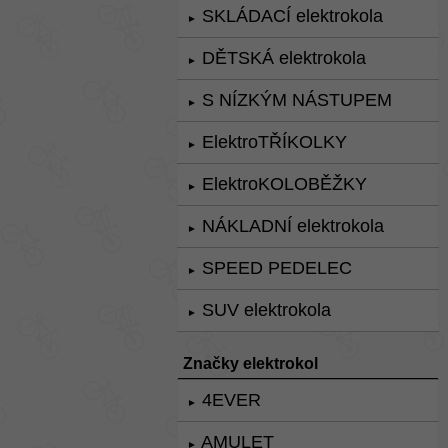
SKLÁDACÍ elektrokola
►
DĚTSKÁ elektrokola
►
S NÍZKÝM NÁSTUPEM
►
ElektroTŘÍKOLKY
►
ElektroKOLOBĚŽKY
►
NÁKLADNÍ elektrokola
►
SPEED PEDELEC
►
SUV elektrokola
►
Značky elektrokol
4EVER
►
AMULET
►