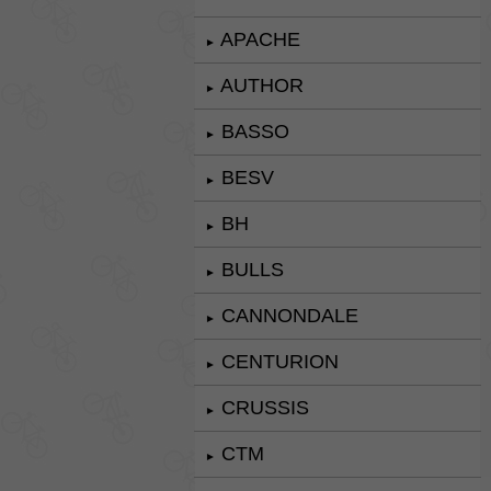
APACHE
►
AUTHOR
►
BASSO
►
BESV
►
BH
►
BULLS
►
CANNONDALE
►
CENTURION
►
CRUSSIS
►
CTM
►