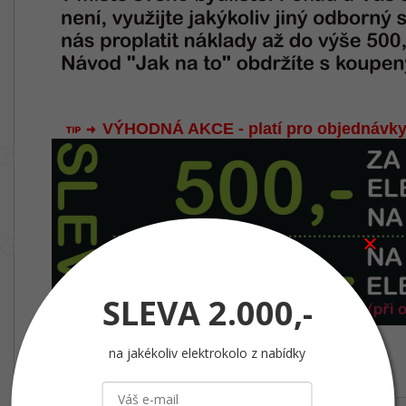
VÝHODNÁ AKCE - platí pro objednávky
SLEVA
2.000,-
na jakékoliv elektrokolo z nabídky