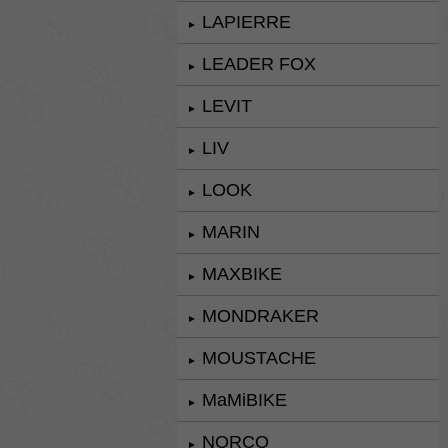
LAPIERRE
►
LEADER FOX
►
LEVIT
►
LIV
►
LOOK
►
MARIN
►
MAXBIKE
►
MONDRAKER
►
MOUSTACHE
►
MaMiBIKE
►
NORCO
►