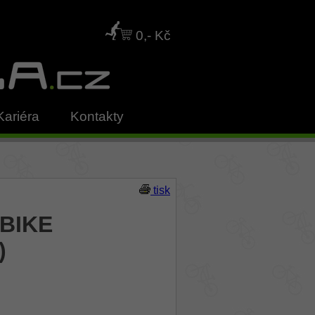
0,- Kč
Kariéra
Kontakty
tisk
XBIKE
)