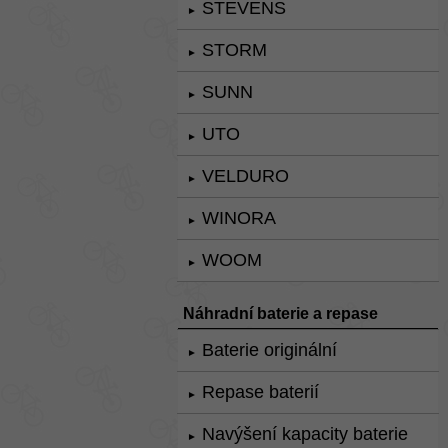
STEVENS
►
STORM
►
SUNN
►
UTO
►
VELDURO
►
WINORA
►
WOOM
►
Náhradní baterie a repase
Baterie originální
►
Repase baterií
►
Navýšení kapacity baterie
►