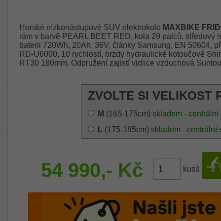
Horské nízkonástupové SUV elektrokolo
MAXBIKE FRID
rám v barvě PEARL BEET RED, kola 29 palců, středový
baterii 720Wh, 20Ah, 36V, články Samsung, EN 50604,
RD-U6000, 10 rychlostí, brzdy hydraulické kotoučové 
RT30 180mm. Odpružení zajistí vidlice vzduchová Sunto
ZVOLTE SI VELIKOST 
M
(165-175cm)
skladem - centrální
L
(175-185cm)
skladem - centrální 
54 990,- Kč
kusů