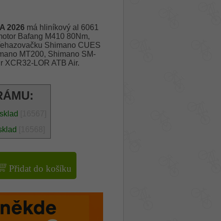
A 2026
má hliníkový al 6061
 motor Bafang M410 80Nm,
 přehazovačku Shimano CUES
Shimano MT200, Shimano SM-
ur XCR32-LOR ATB Air.
RÁMU:
 sklad
[16567]
sklad
[16568]
Přidat do košíku