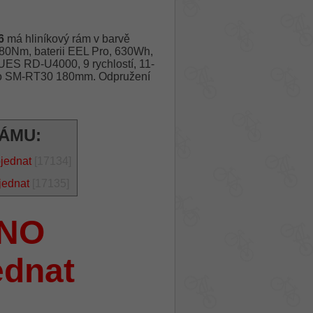
6
má hliníkový rám v barvě
80Nm, baterii EEL Pro, 630Wh,
ES RD-U4000, 9 rychlostí, 11-
no SM-RT30 180mm. Odpružení
RÁMU:
bjednat
[17134]
jednat
[17135]
NO
ednat