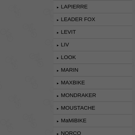
LAPIERRE
►
LEADER FOX
►
LEVIT
►
LIV
►
LOOK
►
MARIN
►
MAXBIKE
►
MONDRAKER
►
MOUSTACHE
►
MaMiBIKE
►
NORCO
►