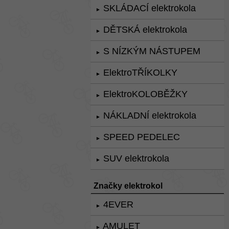
SKLÁDACÍ elektrokola
►
DĚTSKÁ elektrokola
►
S NÍZKÝM NÁSTUPEM
►
ElektroTŘÍKOLKY
►
ElektroKOLOBĚŽKY
►
NÁKLADNÍ elektrokola
►
SPEED PEDELEC
►
SUV elektrokola
►
Značky elektrokol
4EVER
►
AMULET
►