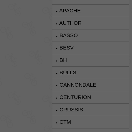
APACHE
►
AUTHOR
►
BASSO
►
BESV
►
BH
►
BULLS
►
CANNONDALE
►
CENTURION
►
CRUSSIS
►
CTM
►