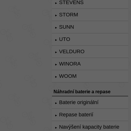
STEVENS
►
STORM
►
SUNN
►
UTO
►
VELDURO
►
WINORA
►
WOOM
►
Náhradní baterie a repase
Baterie originální
►
Repase baterií
►
Navýšení kapacity baterie
►