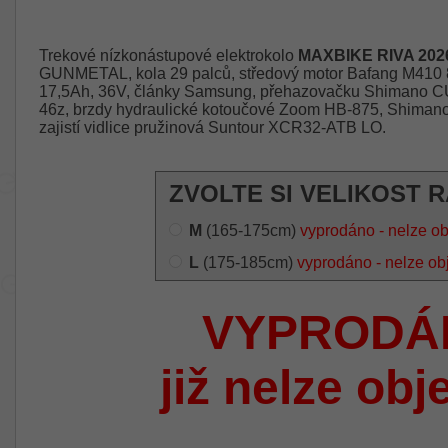
Trekové nízkonástupové elektrokolo
MAXBIKE RIVA 202
GUNMETAL, kola 29 palců, středový motor Bafang M410 
17,5Ah, 36V, články Samsung, přehazovačku Shimano CU
46z, brzdy hydraulické kotoučové Zoom HB-875, Shima
zajistí vidlice pružinová Suntour XCR32-ATB LO.
ZVOLTE SI VELIKOST 
M
(165-175cm)
vyprodáno - nelze o
L
(175-185cm)
vyprodáno - nelze ob
VYPRODÁ
již nelze obj