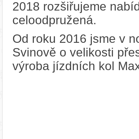
2018 rozšiřujeme nabíd
celoodpružená.
Od roku 2016 jsme v no
Svinově o velikosti př
výroba jízdních kol Ma