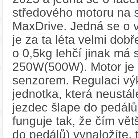
středového motoru na
MaxDrive. Jedná se o v
je za ta léta velmi dob
o 0,5kg lehčí jinak má
250W(500W). Motor je
senzorem. Regulaci výk
jednotka, která neustál
jezdec šlape do pedál
funguje tak, že čím větš
do pedálů) vynaložíte,