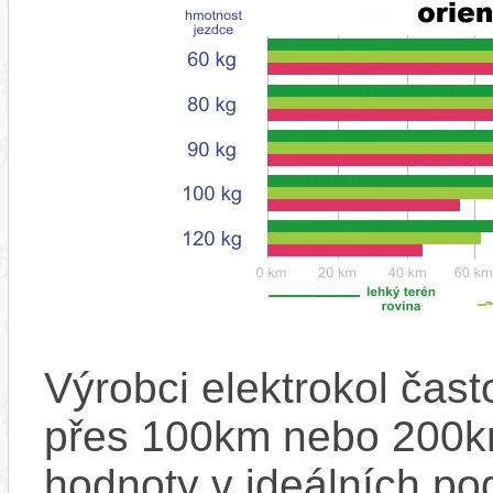
Výrobci elektrokol čas
přes 100km nebo 200km
hodnoty v ideálních p