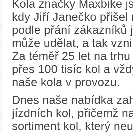
Kola značky Maxbike js
kdy Jiří Janečko přišel
podle přání zákazníků j
může udělat, a tak vzn
Za téměř 25 let na trhu
přes 100 tisíc kol a vž
naše kola v provozu.
Dnes naše nabídka zah
jízdních kol, přičemž n
sortiment kol, který ne