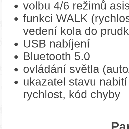
volbu 4/6 režimů asi
funkci WALK (rychlost
vedení kola do prud
USB nabíjení
Bluetooth 5.0
ovládání světla (aut
ukazatel stavu nabití
rychlost, kód chyby
Pa