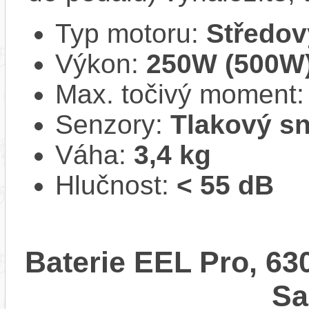
Typ motoru:
Středov
Výkon:
250W (500W
Max. točivý moment
Senzory:
Tlakový s
Váha:
3,4 kg
Hlučnost:
< 55 dB
Baterie EEL Pro, 63
S