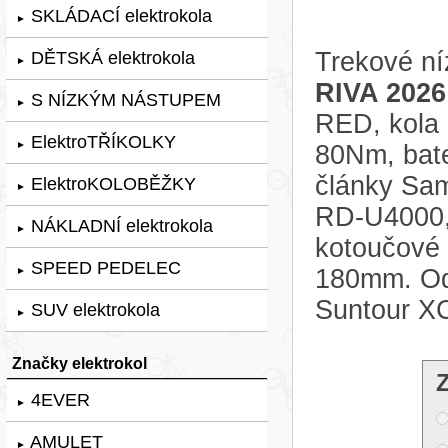
SKLÁDACÍ elektrokola
►
Trekové ní
DĚTSKÁ elektrokola
►
RIVA 2026
S NÍZKÝM NÁSTUPEM
►
RED, kola 
ElektroTŘÍKOLKY
►
80Nm, bate
články Sa
ElektroKOLOBĚŽKY
►
RD-U4000, 
NÁKLADNÍ elektrokola
►
kotoučové
SPEED PEDELEC
180mm. Odp
►
Suntour X
SUV elektrokola
►
Značky elektrokol
4EVER
►
AMULET
►