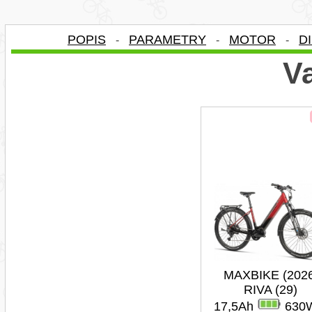
POPIS
PARAMETRY
MOTOR
D
-
-
-
Va
MAXBIKE (202
RIVA (29)
17,5Ah
630