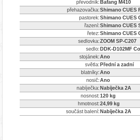
převodník:
Bafang M410
přehazovačka:
Shimano CUES RD
pastorek:
Shimano CUES C
řazení:
Shimano CUES 
řetez:
Shimano CUES 
sedlovka:
ZOOM SP-C207
sedlo:
DDK-D102MF Com
stojánek:
Ano
světla:
Přední a zadní
blatníky:
Ano
nosič:
Ano
nabíječka:
Nabíječka 2A
nosnost:
120 kg
hmotnost:
24,99 kg
součást balení:
Nabíječka 2A