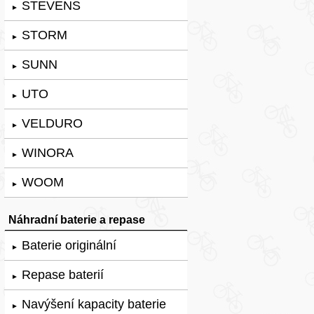
STEVENS
►
STORM
►
SUNN
►
UTO
►
VELDURO
►
WINORA
►
WOOM
►
Náhradní baterie a repase
Baterie originální
►
Repase baterií
►
Navýšení kapacity baterie
►