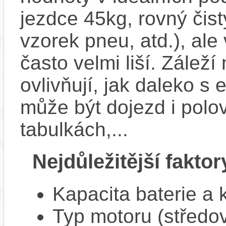
jezdce 45kg, rovný čistý
vzorek pneu, atd.), ale
často velmi liší. Zálež
ovlivňují, jak daleko s
může být dojezd i polo
tabulkách,...
Nejdůležitější faktor
Kapacita baterie a 
Typ motoru (středov