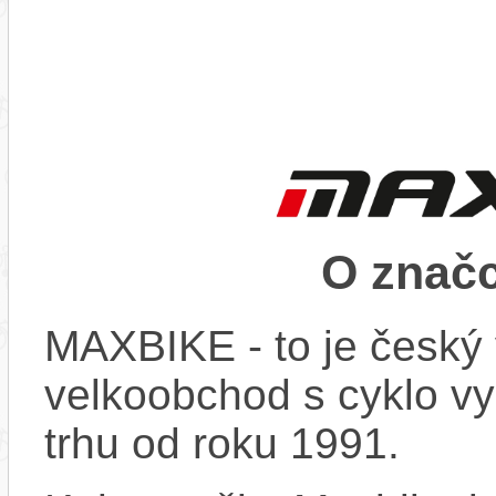
O znač
MAXBIKE - to je český 
velkoobchod s cyklo vy
trhu od roku 1991.