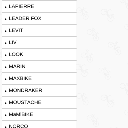
LAPIERRE
►
LEADER FOX
►
LEVIT
►
LIV
►
LOOK
►
MARIN
►
MAXBIKE
►
MONDRAKER
►
MOUSTACHE
►
MaMiBIKE
►
NORCO
►