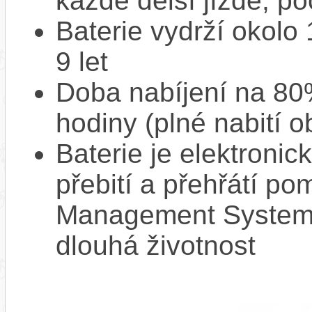
každé delší jízdě, po
Baterie vydrží okolo
9 let
Doba nabíjení na 80%
hodiny (plné nabití o
Baterie je elektronic
přebití a přehřátí p
Management System),
dlouhá životnost