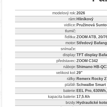
modelový rok:
2026
rám:
Hliníkový
vidlice:
Pružinová Sunt
tlumič:
řidítka:
ZOOM ATB, 20/
motor:
Středový Bafan
snímače:
display:
TFT display Baf
představec:
ZOOM C342
náboje:
Shimano HB-QC
velikost kol:
29"
ráfky:
Remerx Rocky 2
pláště:
Schwalbe Smart
baterie:
EEL Pro, 630Wh,
kapacita baterie:
17,5 Ah
brzdy:
Hydraulické ko