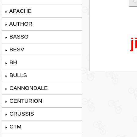
APACHE
►
AUTHOR
►
BASSO
j
►
BESV
►
BH
►
BULLS
►
CANNONDALE
►
CENTURION
►
CRUSSIS
►
CTM
►