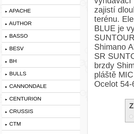
vyndávací
zajistí dl
APACHE
►
terénu. E
AUTHOR
►
BLUE je vy
BASSO
SUNTOUR 
►
Shimano Al
BESV
►
SR SUNTOU
BH
►
brzdy Shi
pláště MI
BULLS
►
Ocelot 54-
CANNONDALE
►
CENTURION
►
Z
CRUSSIS
►
CTM
►