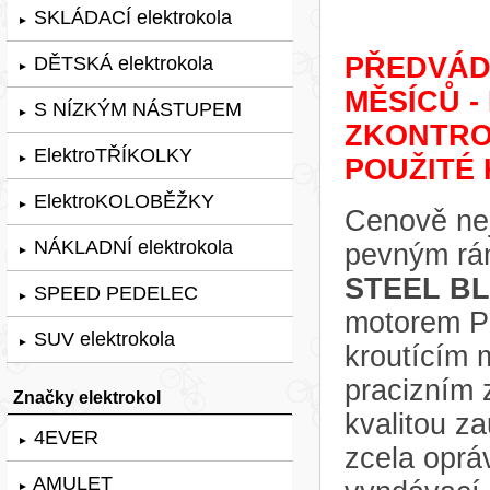
SKLÁDACÍ elektrokola
►
PŘEDVÁDĚ
DĚTSKÁ elektrokola
►
MĚSÍCŮ -
S NÍZKÝM NÁSTUPEM
►
ZKONTRO
ElektroTŘÍKOLKY
►
POUŽITÉ 
ElektroKOLOBĚŽKY
►
Cenově nej
NÁKLADNÍ elektrokola
pevným rá
►
STEEL BL
SPEED PEDELEC
►
motorem Pa
SUV elektrokola
►
kroutícím
pracizním 
Značky elektrokol
kvalitou za
4EVER
►
zcela oprá
AMULET
►