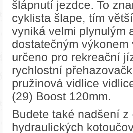
šlápnutí jezdce. To zna
cyklista šlape, tím vět
vyniká velmi plynulým 
dostatečným výkonem ve
určeno pro rekreační jí
rychlostní přehazovačk
pružinová vidlice vi
(29) Boost 120mm.
Budete také nadšení z
hydraulických kotoučo