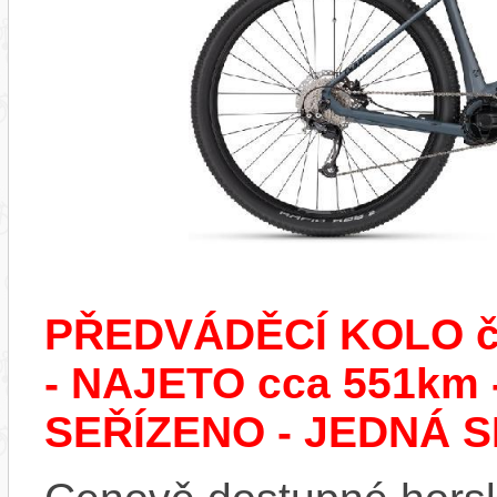
PŘEDVÁDĚCÍ KOLO č.
- NAJETO cca 551k
SEŘÍZENO - JEDNÁ S