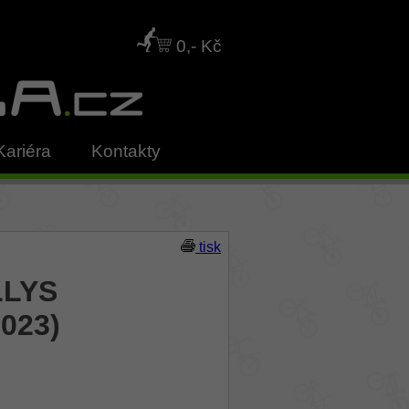
0,- Kč
Kariéra
Kontakty
tisk
LLYS
023)