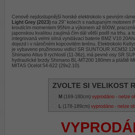
Cenově nejdostupnější horské elektrokolo s pevným ráme
Light Grey (2023)
na 29" kolech s nadupaným motorem Pa
kroutícím momentem 95Nm a výkonem až 600W, pracizní
japonskou kvalitou zaujímá čím dál větší podíl na trhu, a 
integrovaná velmi silná vyndávací baterie BMZ V10 20Ah/
dojezd i v náročném kopcovitém terénu. Elektrokolo Kell
je vybaveno pružinovou vidlicí SR SUNTOUR XCM32 12
Shimano Altus 9 rychlostí (11-36z), má pevné osy SR 
hydraulické brzdy Shimano BL-MT200 180mm a pláště M
MITAS Ocelot 54-622 (29x2.10).
ZVOLTE SI VELIKOST 
M
(169-180cm)
vyprodáno - nelze o
L
(178-189cm)
vyprodáno - nelze o
VYPRODÁ