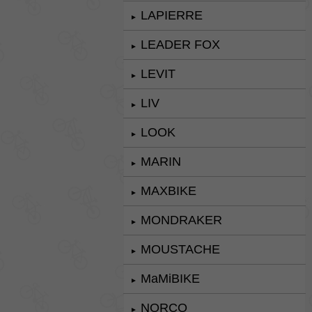
LAPIERRE
►
LEADER FOX
►
LEVIT
►
LIV
►
LOOK
►
MARIN
►
MAXBIKE
►
MONDRAKER
►
MOUSTACHE
►
MaMiBIKE
►
NORCO
►