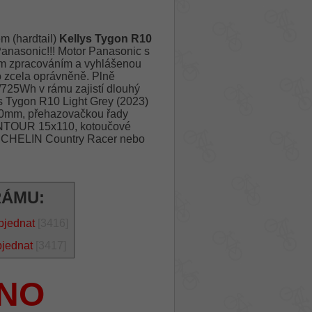
m (hardtail)
Kellys Tygon R10
nasonic!!! Motor Panasonic s
m zpracováním a vyhlášenou
to zcela oprávněně. Plně
725Wh v rámu zajistí dlouhý
ys Tygon R10 Light Grey (2023)
0mm, přehazovačkou řady
SUNTOUR 15x110, kotoučové
ICHELIN Country Racer nebo
RÁMU:
bjednat
[3416]
bjednat
[3417]
NO