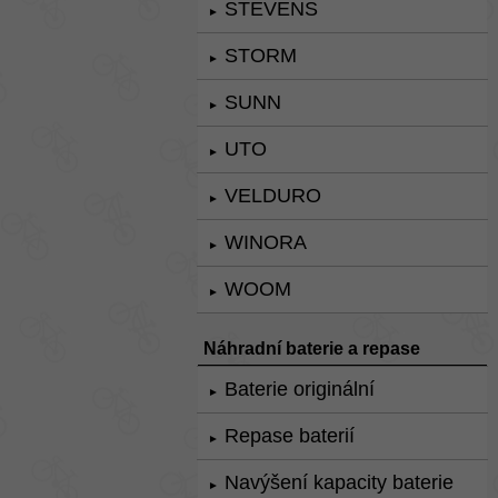
STEVENS
►
STORM
►
SUNN
►
UTO
►
VELDURO
►
WINORA
►
WOOM
►
Náhradní baterie a repase
Baterie originální
►
Repase baterií
►
Navýšení kapacity baterie
►