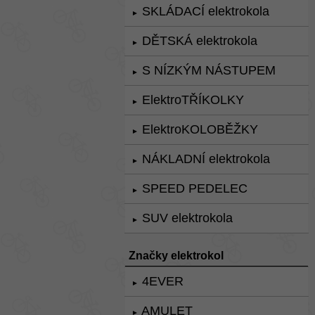
SKLÁDACÍ elektrokola
►
DĚTSKÁ elektrokola
►
S NÍZKÝM NÁSTUPEM
►
ElektroTŘÍKOLKY
►
ElektroKOLOBĚŽKY
►
NÁKLADNÍ elektrokola
►
SPEED PEDELEC
►
SUV elektrokola
►
Značky elektrokol
4EVER
►
AMULET
►