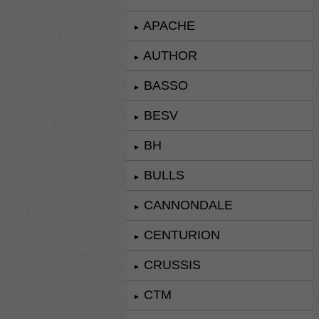
APACHE
►
AUTHOR
►
BASSO
►
BESV
►
BH
►
BULLS
►
CANNONDALE
►
CENTURION
►
CRUSSIS
►
CTM
►