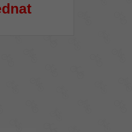
ednat