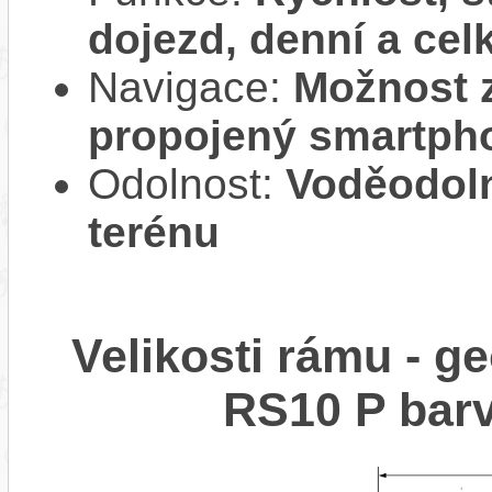
dojezd, denní a cel
Navigace:
Možnost z
propojený smartph
Odolnost:
Voděodol
terénu
Velikosti rámu - 
RS10 P bar