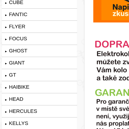
CUBE
►
FANTIC
►
FLYER
►
FOCUS
►
GHOST
►
GIANT
►
GT
►
HAIBIKE
►
HEAD
►
HERCULES
►
KELLYS
►