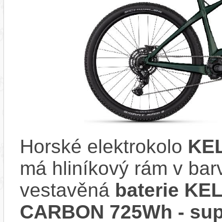
Horské elektrokolo
KEL
má hliníkový rám v ba
vestavěná
baterie K
CARBON 725Wh - supe