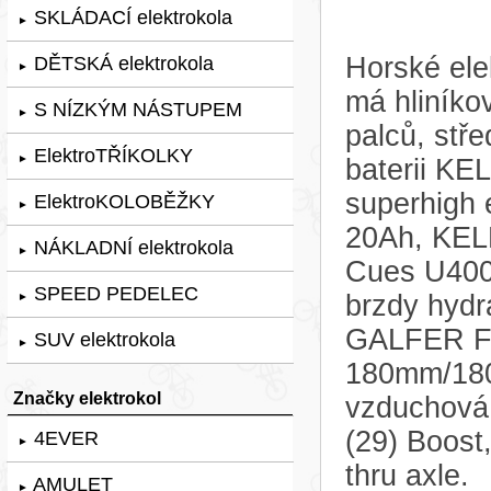
SKLÁDACÍ elektrokola
►
Horské ele
DĚTSKÁ elektrokola
►
má hliníko
S NÍZKÝM NÁSTUPEM
►
palců, st
ElektroTŘÍKOLKY
►
baterii 
superhigh 
ElektroKOLOBĚŽKY
►
20Ah, KE
NÁKLADNÍ elektrokola
►
Cues U4000
SPEED PEDELEC
brzdy hyd
►
GALFER Fi
SUV elektrokola
►
180mm/180m
Značky elektrokol
vzduchov
(29) Boost
4EVER
►
thru axle.
AMULET
►