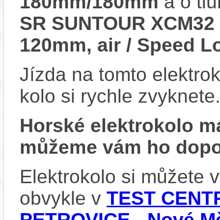
180mm/180mm
a o tl
SR SUNTOUR XCM32 A
120mm, air / Speed L
Jízda na tomto elektrok
kolo si rychle zvyknete
Horské elektrokolo 
můžeme vám ho dopor
Elektrokolo si můžete
obvykle v
TEST CENTR
PETROVICE - Nové Mě