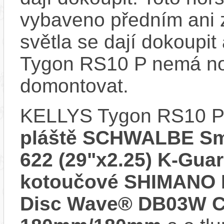
vybaveno předním ani 
světla se dají dokoupit
Tygon RS10 P nemá nos
domontovat.
KELLYS Tygon RS10 P
pláště SCHWALBE Sma
622 (29"x2.25) K-Gua
kotoučové SHIMANO 
Disc Wave® DB03W Ce