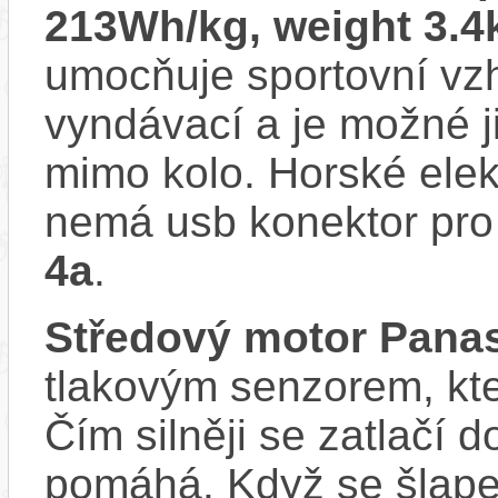
213Wh/kg, weight 3.
umocňuje sportovní vzhl
vyndávací a je možné ji 
mimo kolo. Horské ele
nemá usb konektor pro 
4a
.
Středový motor Pana
tlakovým senzorem, kter
Čím silněji se zatlačí 
pomáhá. Když se šlape