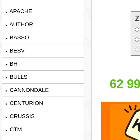
APACHE
►
Z
AUTHOR
►
BASSO
►
BESV
►
BH
►
BULLS
►
62 99
CANNONDALE
►
CENTURION
►
CRUSSIS
►
CTM
►