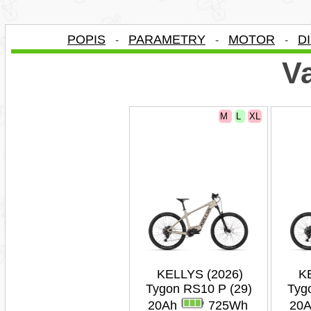
POPIS
PARAMETRY
MOTOR
D
-
-
-
Va
M
L
XL
KELLYS (2026)
K
Tygon RS10 P (29)
Tyg
20Ah
725Wh
20