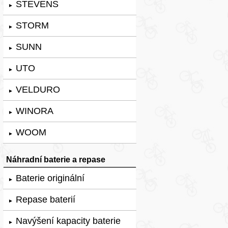
STEVENS
►
STORM
►
SUNN
►
UTO
►
VELDURO
►
WINORA
►
WOOM
►
Náhradní baterie a repase
Baterie originální
►
Repase baterií
►
Navýšení kapacity baterie
►