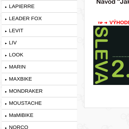
LAPIERRE
►
LEADER FOX
►
VÝHODNÁ
LEVIT
►
LIV
►
LOOK
►
MARIN
►
MAXBIKE
►
MONDRAKER
►
MOUSTACHE
►
MaMiBIKE
►
NORCO
►