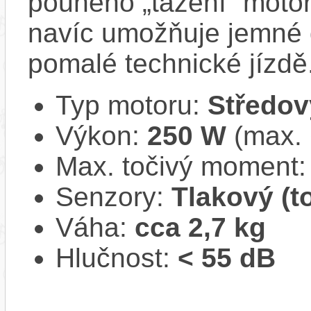
pouhého „tažení“ motor
navíc umožňuje jemné 
pomalé technické jízdě
Typ motoru:
Středov
Výkon:
250 W
(max.
Max. točivý moment
Senzory:
Tlakový (t
Váha:
cca 2,7 kg
Hlučnost:
< 55 dB