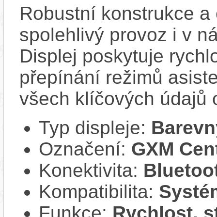
Robustní konstrukce a 
spolehlivý provoz i v 
Displej poskytuje rych
přepínání režimů asist
všech klíčových údajů o
Typ displeje:
Barevn
Označení:
GXM Cent
Konektivita:
Bluetoo
Kompatibilita:
Systé
Funkce:
Rychlost, s