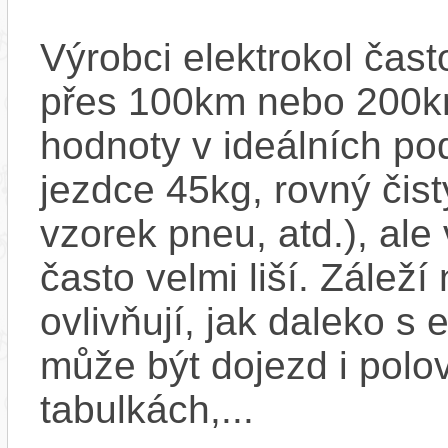
Výrobci elektrokol čas
přes 100km nebo 200km
hodnoty v ideálních p
jezdce 45kg, rovný čistý
vzorek pneu, atd.), ale
často velmi liší. Zálež
ovlivňují, jak daleko s
může být dojezd i polo
tabulkách,...