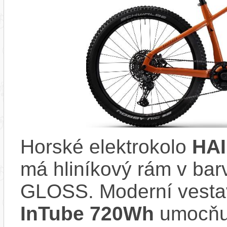
Horské elektrokolo
HAI
má hliníkový rám v b
GLOSS. Moderní vest
InTube 720Wh
umocňuj