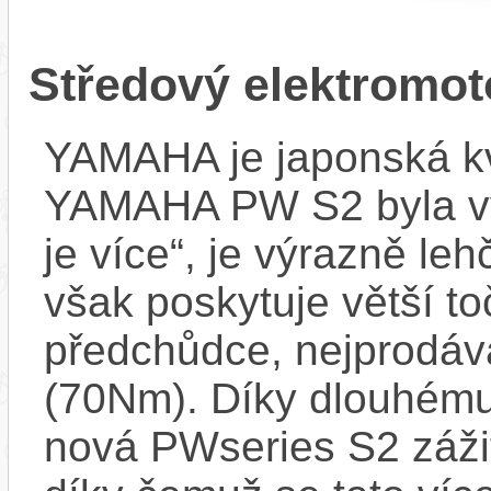
Středový elektrom
YAMAHA je japonská kva
YAMAHA PW S2 byla vyvi
je více“, je výrazně le
však poskytuje větší t
předchůdce, nejprodáv
(70Nm). Díky dlouhému
nová PWseries S2 zážit