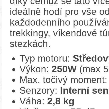
díky čemuž se tato ví
ideálně hodí pro vše o
každodenního používá
trekkingy, víkendové tú
stezkách.
Typ motoru:
Středov
Výkon:
250W
(max 
Max. točivý moment
Senzory:
Interní se
Váha:
2,8 kg