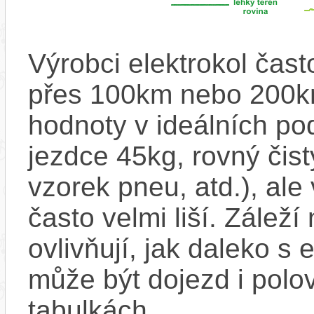
Výrobci elektrokol čas
přes 100km nebo 200km
hodnoty v ideálních p
jezdce 45kg, rovný čistý
vzorek pneu, atd.), ale
často velmi liší. Zálež
ovlivňují, jak daleko s
může být dojezd i polo
tabulkách,...