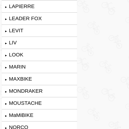
LAPIERRE
►
LEADER FOX
►
LEVIT
►
LIV
►
LOOK
►
MARIN
►
MAXBIKE
►
MONDRAKER
►
MOUSTACHE
►
MaMiBIKE
►
NORCO
►