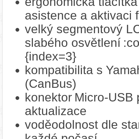
ergonomická tlačítka
asistence a aktivac
velký segmentový LCD
slabého osvětlení :c
{index=3}
kompatibilita s Yam
(CanBus)
konektor Micro‑USB p
aktualizace
voděodolnost dle sta
každé počasí