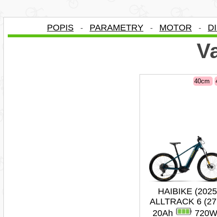
POPIS
PARAMETRY
MOTOR
D
-
-
-
Va
40cm
HAIBIKE (2025
ALLTRACK 6 (27
20Ah
720W