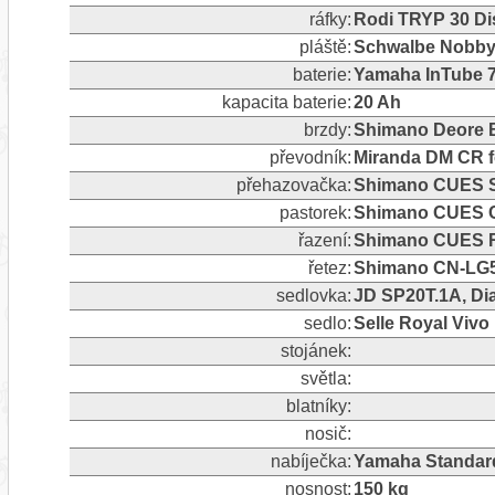
ráfky:
Rodi TRYP 30 Dis
pláště:
Schwalbe Nobby 
baterie:
Yamaha InTube 
kapacita baterie:
20 Ah
brzdy:
Shimano Deore B
převodník:
Miranda DM CR f
přehazovačka:
Shimano CUES SL
pastorek:
Shimano CUES C
řazení:
Shimano CUES RD
řetez:
Shimano CN-LG5
sedlovka:
JD SP20T.1A, Dia
sedlo:
Selle Royal Vivo
stojánek:
světla:
blatníky:
nosič:
nabíječka:
Yamaha Standar
nosnost:
150 kg