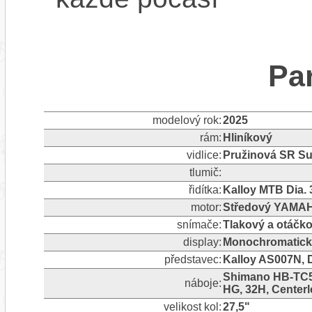
Pa
modelový rok:
2025
rám:
Hliníkový
vidlice:
Pružinová SR S
tlumič:
řidítka:
Kalloy MTB Dia.
motor:
Středový YAMA
snímače:
Tlakový a otáčk
display:
Monochromatický
představec:
Kalloy AS007N, D
Shimano HB-TC5
náboje:
HG, 32H, Center
velikost kol:
27,5"