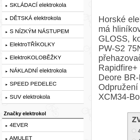
SKLÁDACÍ elektrokola
►
Horské ele
DĚTSKÁ elektrokola
►
má hliník
S NÍZKÝM NÁSTUPEM
►
GLOSS, ko
ElektroTŘÍKOLKY
►
PW-S2 75N
přehazova
ElektroKOLOBĚŽKY
►
Rapidfire+
NÁKLADNÍ elektrokola
►
Deore BR-M
SPEED PEDELEC
Odpružení 
►
XCM34-Boo
SUV elektrokola
►
Značky elektrokol
Z
4EVER
►
AMULET
►