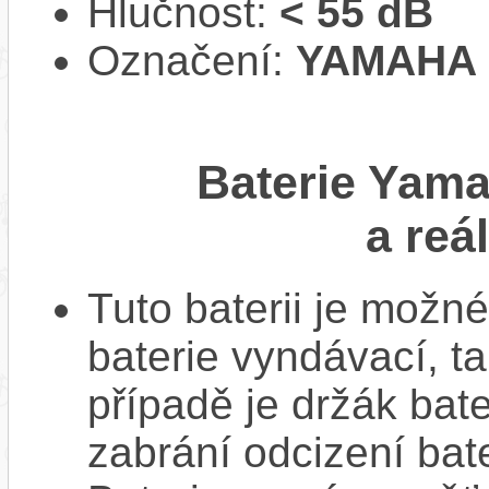
Hlučnost:
< 55 dB
Označení:
YAMAHA 
Baterie Yam
a reá
Tuto baterii je možné
baterie vyndávací, t
případě je držák bat
zabrání odcizení bate