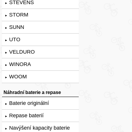
STEVENS
►
STORM
►
SUNN
►
UTO
►
VELDURO
►
WINORA
►
WOOM
►
Náhradní baterie a repase
Baterie originální
►
Repase baterií
►
Navýšení kapacity baterie
►