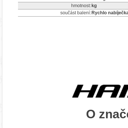
hmotnost:
kg
součást balení:
Rychlo nabíječk
O znač