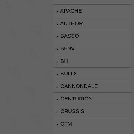
APACHE
►
AUTHOR
►
BASSO
►
BESV
►
BH
►
BULLS
►
CANNONDALE
►
CENTURION
►
CRUSSIS
►
CTM
►