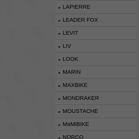
LAPIERRE
►
LEADER FOX
►
LEVIT
►
LIV
►
LOOK
►
MARIN
►
MAXBIKE
►
MONDRAKER
►
MOUSTACHE
►
MaMiBIKE
►
NORCO
►