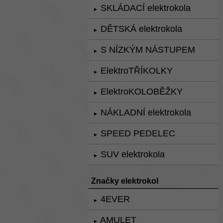
SKLÁDACÍ elektrokola
►
DĚTSKÁ elektrokola
►
S NÍZKÝM NÁSTUPEM
►
ElektroTŘÍKOLKY
►
ElektroKOLOBĚŽKY
►
NÁKLADNÍ elektrokola
►
SPEED PEDELEC
►
SUV elektrokola
►
Značky elektrokol
4EVER
►
AMULET
►