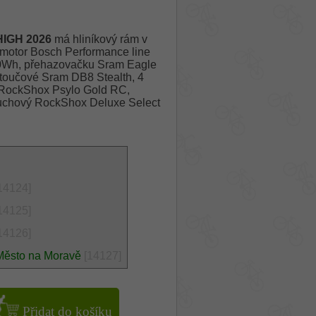
HIGH 2026
má hliníkový rám v
motor Bosch Performance line
00Wh, přehazovačku Sram Eagle
otoučové Sram DB8 Stealth, 4
á RockShox Psylo Gold RC,
duchový RockShox Deluxe Select
14124]
14125]
14126]
Město na Moravě
[14127]
Přidat do košíku