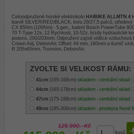
Celoodpružené horské elektrokolo
HAIBIKE ALLMTN 4 
barvě SILVER/RED/BLACK, kola 29/27,5 palců, středový 
CX 85Nm (100Nm) - 5.gen., baterii Bosch PowerTube 8
70 T-Type 12s, 12 Rychlosti, 10-52z, brzdy hydraulické k
pistons, 200/203mm. Odpružení zajistí vidlice vzduchov
Crown Adj, DebonAir, Offset: 44 mm, 160mm a tlumič vz
R 205x65mm, Trunnion, DebonAir.
ZVOLTE SI VELIKOST RÁMU:
41cm
(155-168cm)
skladem - centrální sklad
[
44cm
(165-178cm)
skladem - centrální sklad
[
47cm
(175-188cm)
skladem - centrální sklad
[
49cm
(185-200cm)
skladem - prodejna Nové 
125 990,- Kč
kusů