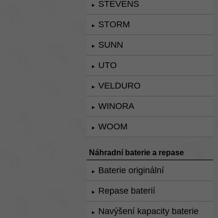
STEVENS
►
STORM
►
SUNN
►
UTO
►
VELDURO
►
WINORA
►
WOOM
►
Náhradní baterie a repase
Baterie originální
►
Repase baterií
►
Navýšení kapacity baterie
►