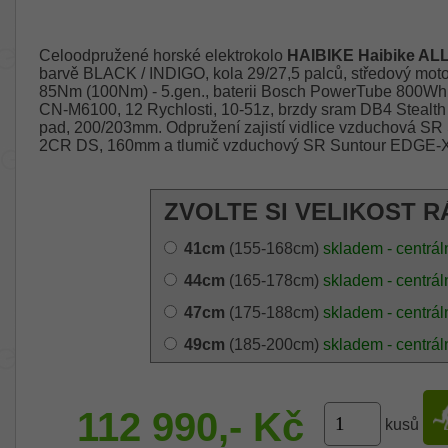
Celoodpružené horské elektrokolo
HAIBIKE Haibike AL
barvě BLACK / INDIGO, kola 29/27,5 palců, středový mot
85Nm (100Nm) - 5.gen., baterii Bosch PowerTube 800W
CN-M6100, 12 Rychlosti, 10-51z, brzdy sram DB4 Stealth 
pad, 200/203mm. Odpružení zajistí vidlice vzduchová S
2CR DS, 160mm a tlumič vzduchový SR Suntour EDGE-X
ZVOLTE SI VELIKOST R
41cm
(155-168cm)
skladem - centrál
44cm
(165-178cm)
skladem - centrál
47cm
(175-188cm)
skladem - centrál
49cm
(185-200cm)
skladem - centrál
112 990,- Kč
kusů