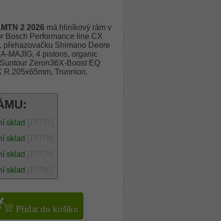
LMTN 2 2026
má hliníkový rám v
or Bosch Performance line CX
h, přehazovačku Shimano Deore
A-MAJIG, 4 pistons, organic
R Suntour Zeron36X-Boost EQ
 R 205x65mm, Trunnion.
ÁMU:
ní sklad
[15777]
ní sklad
[15778]
ní sklad
[15779]
ní sklad
[15780]
Přidat do košíku