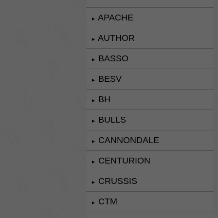
APACHE
►
AUTHOR
►
BASSO
►
BESV
►
BH
►
BULLS
►
CANNONDALE
►
CENTURION
►
CRUSSIS
►
CTM
►