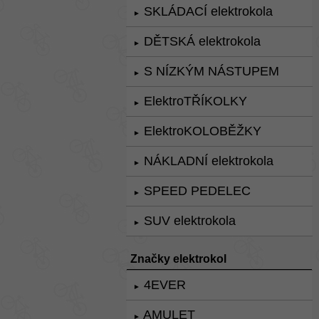
SKLÁDACÍ elektrokola
►
DĚTSKÁ elektrokola
►
S NÍZKÝM NÁSTUPEM
►
ElektroTŘÍKOLKY
►
ElektroKOLOBĚŽKY
►
NÁKLADNÍ elektrokola
►
SPEED PEDELEC
►
SUV elektrokola
►
Značky elektrokol
4EVER
►
AMULET
►