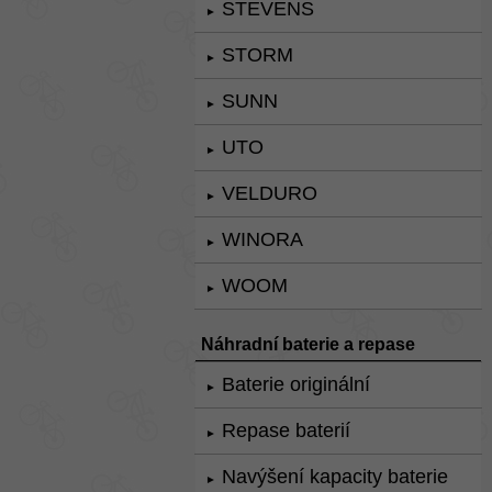
STEVENS
►
STORM
►
SUNN
►
UTO
►
VELDURO
►
WINORA
►
WOOM
►
Náhradní baterie a repase
Baterie originální
►
Repase baterií
►
Navýšení kapacity baterie
►