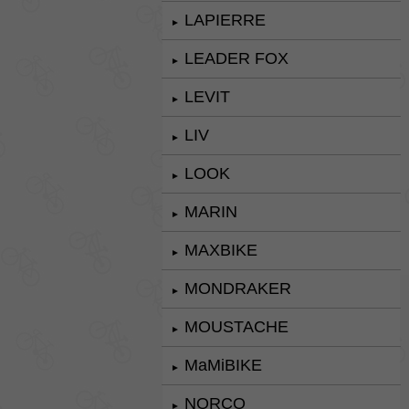
LAPIERRE
►
LEADER FOX
►
LEVIT
►
LIV
►
LOOK
►
MARIN
►
MAXBIKE
►
MONDRAKER
►
MOUSTACHE
►
MaMiBIKE
►
NORCO
►