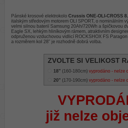
Pánské krosové elektrokolo
Crussis ONE-OLI-CROSS 8.
italským středovým motorem OLI SPORT, o nominálním 
velmi silnou baterií Samsung 20Ah/720Wh a špičkovou d
Eagle SX, lehkým hliníkovým rámem, atraktivním designe
odpruženou vzduchovou vidlicí ROCKSHOX FS Paragon G
a rozměrem kol 28" je rozhodně dobrá volba.
ZVOLTE SI VELIKOST 
18"
(160-180cm)
vyprodáno - nelze 
20"
(170-190cm)
vyprodáno - nelze 
VYPRODÁ
již nelze obj