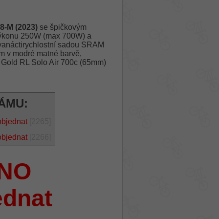
8-M (2023)
se špičkovým
výkonu 250W (max 700W) a
vanáctirychlostní sadou SRAM
m v modré matné barvě,
old RL Solo Air 700c (65mm)
RÁMU:
objednat
[2265]
objednat
[2266]
NO
ednat