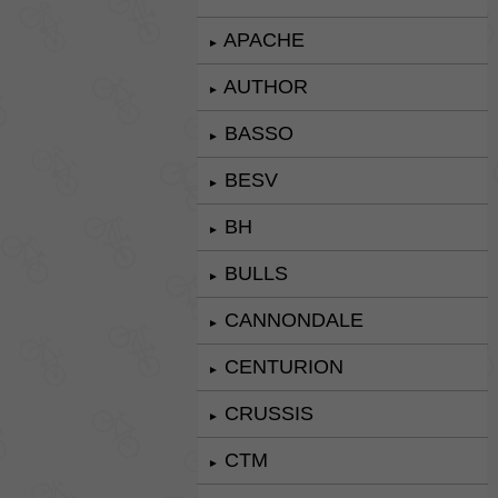
APACHE
►
AUTHOR
►
BASSO
►
BESV
►
BH
►
BULLS
►
CANNONDALE
►
CENTURION
►
CRUSSIS
►
CTM
►