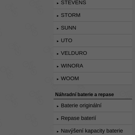
STEVENS
►
STORM
►
SUNN
►
UTO
►
VELDURO
►
WINORA
►
WOOM
►
Náhradní baterie a repase
Baterie originální
►
Repase baterií
►
Navýšení kapacity baterie
►