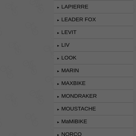
LAPIERRE
►
LEADER FOX
►
LEVIT
►
LIV
►
LOOK
►
MARIN
►
MAXBIKE
►
MONDRAKER
►
MOUSTACHE
►
MaMiBIKE
►
NORCO
►