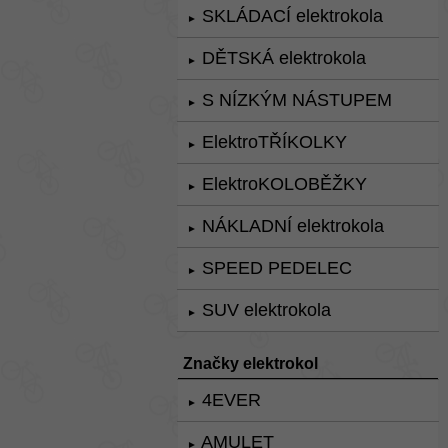
SKLÁDACÍ elektrokola
►
DĚTSKÁ elektrokola
►
S NÍZKÝM NÁSTUPEM
►
ElektroTŘÍKOLKY
►
ElektroKOLOBĚŽKY
►
NÁKLADNÍ elektrokola
►
SPEED PEDELEC
►
SUV elektrokola
►
Značky elektrokol
4EVER
►
AMULET
►