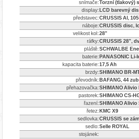
snímače:
Torzní (tlakový)
display:
LCD barevný dis
představec:
CRUSSIS Al, 105
náboje:
CRUSSIS disc, l
velikost kol:
28"
ráfky:
CRUSSIS 28", dv
pláště:
SCHWALBE Energi
baterie:
PANASONIC Li-Io
kapacita baterie:
17,5 Ah
brzdy:
SHIMANO BR-MT2
převodník:
BAFANG, 44 zub
přehazovačka:
SHIMANO Alivio 
pastorek:
SHIMANO CS-HG2
řazení:
SHIMANO Alivio 
řetez:
KMC X9
sedlovka:
CRUSSIS se zámk
sedlo:
Selle ROYAL
stojánek: