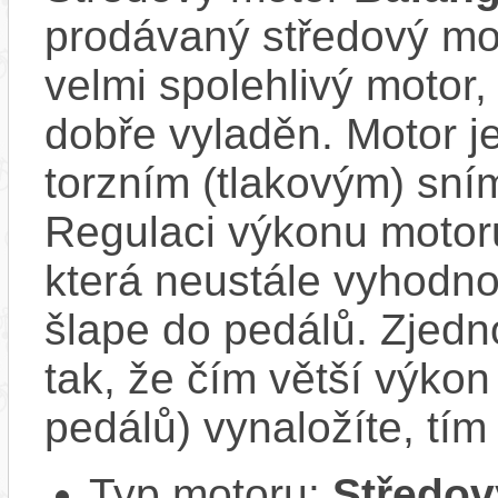
prodávaný středový mot
velmi spolehlivý motor, 
dobře vyladěn. Motor 
torzním (tlakovým) sní
Regulaci výkonu motoru
která neustále vyhodno
šlape do pedálů. Zjed
tak, že čím větší výkon 
pedálů) vynaložíte, tí
Typ motoru:
Středov