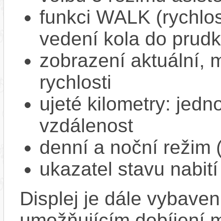
funkci WALK (rychlost
vedení kola do prud
zobrazení aktuální,
rychlosti
ujeté kilometry: jedno
vzdálenost
denní a noční režim 
ukazatel stavu nabití
Displej je dále vybav
umožňujícím dobíjení mo