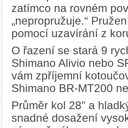
zatímco na rovném pov
„nepropružuje.“ Pruže
pomocí uzavírání z koru
O řazení se stará 9 ry
Shimano Alivio nebo S
vám zpříjemní kotoučov
Shimano BR-MT200 ne
Průměr kol 28" a hladký
snadné dosažení vysoké