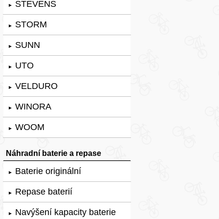
STEVENS
►
STORM
►
SUNN
►
UTO
►
VELDURO
►
WINORA
►
WOOM
►
Náhradní baterie a repase
Baterie originální
►
Repase baterií
►
Navýšení kapacity baterie
►