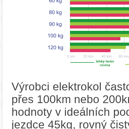
Výrobci elektrokol čas
přes 100km nebo 200km
hodnoty v ideálních p
jezdce 45kg, rovný čistý