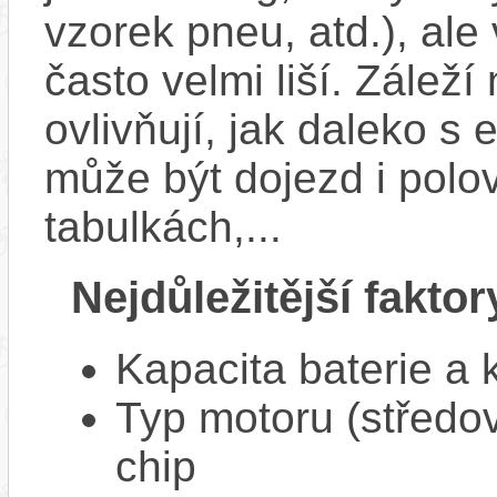
vzorek pneu, atd.), ale
často velmi liší. Zálež
ovlivňují, jak daleko s
může být dojezd i polo
tabulkách,...
Nejdůležitější faktor
Kapacita baterie a 
Typ motoru (středov
chip