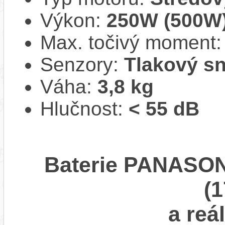
Výkon:
250W (500W
Max. točivý moment
Senzory:
Tlakový s
Váha:
3,8 kg
Hlučnost:
< 55 dB
Baterie PANASONI
(1
a reá