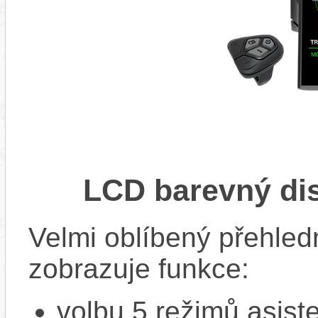
LCD barevný di
Velmi oblíbený přehled
zobrazuje funkce:
volbu 5 režimů asist