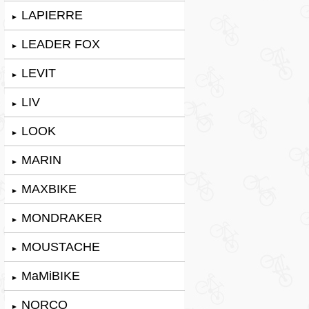
LAPIERRE
►
LEADER FOX
►
LEVIT
►
LIV
►
LOOK
►
MARIN
►
MAXBIKE
►
MONDRAKER
►
MOUSTACHE
►
MaMiBIKE
►
NORCO
►