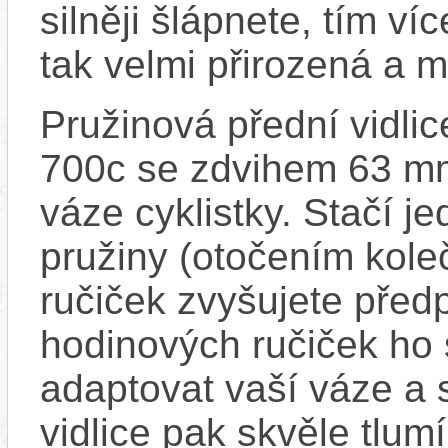
silněji šlápnete, tím v
tak velmi přirozená a m
Pružinová přední vid
700c se zdvihem 63 mm
váze cyklistky. Stačí j
pružiny (otočením kol
ručiček zvyšujete před
hodinových ručiček ho s
adaptovat vaší váze a 
vidlice pak skvěle tlumí