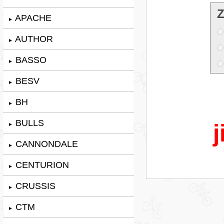
Z
APACHE
►
AUTHOR
►
BASSO
►
BESV
►
BH
►
BULLS
j
►
CANNONDALE
►
CENTURION
►
CRUSSIS
►
CTM
►