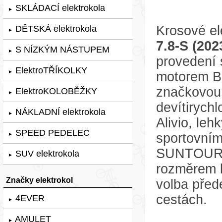
SKLÁDACÍ elektrokola
►
Krosové el
DĚTSKÁ elektrokola
►
7.8-S (202
S NÍZKÝM NÁSTUPEM
►
provedení
ElektroTŘÍKOLKY
►
motorem B
značkovou
ElektroKOLOBĚŽKY
►
devítiryc
NÁKLADNÍ elektrokola
►
Alivio, le
SPEED PEDELEC
sportovním
►
SUNTOUR 
SUV elektrokola
►
rozměrem k
Značky elektrokol
volba před
cestách.
4EVER
►
AMULET
►