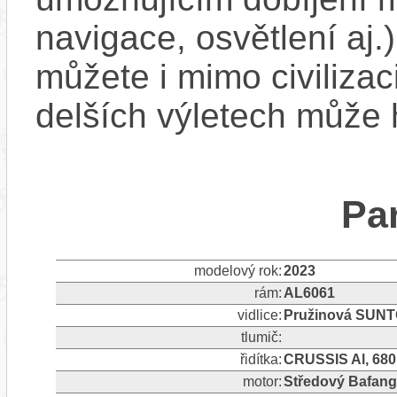
navigace, osvětlení aj.)
můžete i mimo civilizac
delších výletech může 
Pa
modelový rok:
2023
rám:
AL6061
vidlice:
Pružinová SUNTO
tlumič:
řidítka:
CRUSSIS Al, 68
motor:
Středový Bafan