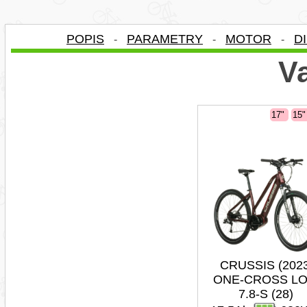
POPIS
PARAMETRY
MOTOR
D
-
-
-
Va
17"
15
CRUSSIS (202
ONE-CROSS L
7.8-S (28)