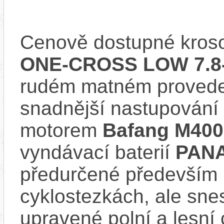
Cenově dostupné kroso
ONE-CROSS LOW 7.8-
rudém matném provede
snadnější nastupování
motorem
Bafang M40
vyndávací baterií
PANA
předurčené především pr
cyklostezkách, ale snes
upravené polní a lesní 