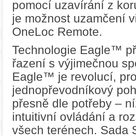
pomocí uzavírání z kor
je možnost uzamčení vi
OneLoc Remote.
Technologie Eagle™ při
řazení s výjimečnou spo
Eagle™ je revolucí, pro
jednopřevodníkový poho
přesně dle potřeby – n
intuitivní ovládání a r
všech terénech. Sada 