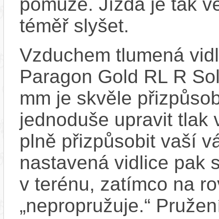
pomůže. Jízda je tak v
téměř slyšet.
Vzduchem tlumená vi
Paragon Gold RL R Sol
mm je skvěle přizpůsobi
jednoduše upravit tlak 
plně přizpůsobit vaší v
nastavená vidlice pak s
v terénu, zatímco na 
„nepropružuje.“ Pruže