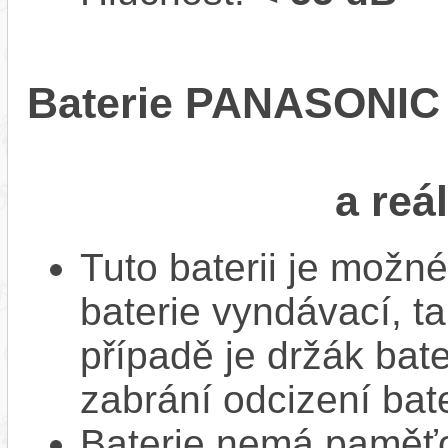
Baterie PANASONIC L
a reá
Tuto baterii je možné
baterie vyndávací, t
případě je držák bat
zabrání odcizení bate
Baterie nemá paměťov