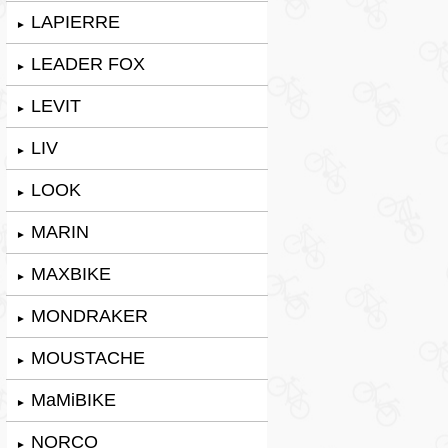
LAPIERRE
►
LEADER FOX
►
LEVIT
►
LIV
►
LOOK
►
MARIN
►
MAXBIKE
►
MONDRAKER
►
MOUSTACHE
►
MaMiBIKE
►
NORCO
►