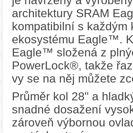
je navržený a vyrobený
architektury SRAM Eag
kompatibilní s každým
ekosystému Eagle™. K
Eagle™ složená z plný
PowerLock®, takže řaze
vy se na něj můžete zc
Průměr kol 28" a hladký
snadné dosažení vysoké
zároveň výbornou ovlad