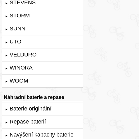
STEVENS
►
STORM
►
SUNN
►
UTO
►
VELDURO
►
WINORA
►
WOOM
►
Náhradní baterie a repase
Baterie originální
►
Repase baterií
►
Navýšení kapacity baterie
►