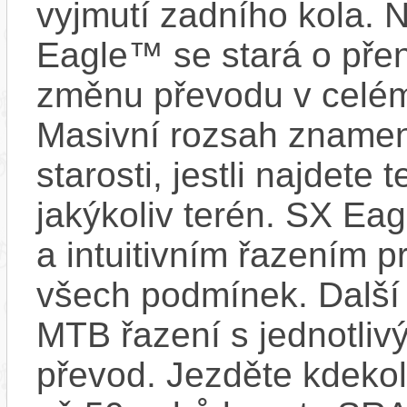
vyjmutí zadního kola. 
Eagle™ se stará o pře
změnu převodu v celé
Masivní rozsah znamen
starosti, jestli najdete
jakýkoliv terén. SX E
a intuitivním řazením p
všech podmínek. Další 
MTB řazení s jednotliv
převod. Jezděte kdekol