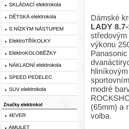
SKLÁDACÍ elektrokola
►
Dámské kr
DĚTSKÁ elektrokola
►
LADY 8.7-
S NÍZKÝM NÁSTUPEM
►
středovým
ElektroTŘÍKOLKY
►
výkonu 25
Panasonic
ElektroKOLOBĚŽKY
►
dvanáctiry
NÁKLADNÍ elektrokola
►
hliníkovým
SPEED PEDELEC
sportovním
►
modré barv
SUV elektrokola
►
ROCKSHOX 
Značky elektrokol
(65mm) a r
volba.
4EVER
►
AMULET
►