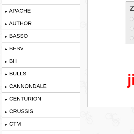
Z
APACHE
►
AUTHOR
►
BASSO
►
BESV
►
BH
►
BULLS
j
►
CANNONDALE
►
CENTURION
►
CRUSSIS
►
CTM
►