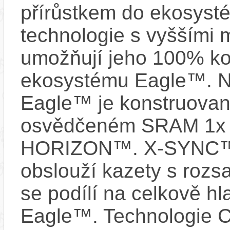
přírůstkem do ekosyst
technologie s vyššími 
umožňují jeho 100% kom
ekosystému Eagle™. 
Eagle™ je konstruovan
osvědčeném SRAM 1x 
HORIZON™. X-SYNC™ 
obslouží kazety s rozs
se podílí na celkově 
Eagle™. Technologie 