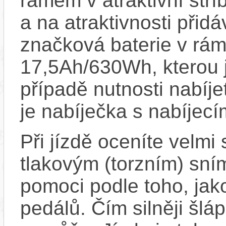
rámem v atraktivní stř
a na atraktivnosti přid
značková baterie v rám
17,5Ah/630Wh, kterou 
případě nutnosti nabíje
je nabíječka s nabíjec
Při jízdě oceníte velmi
tlakovým (torzním) sní
pomoci podle toho, jako
pedálů. Čím silněji šlá