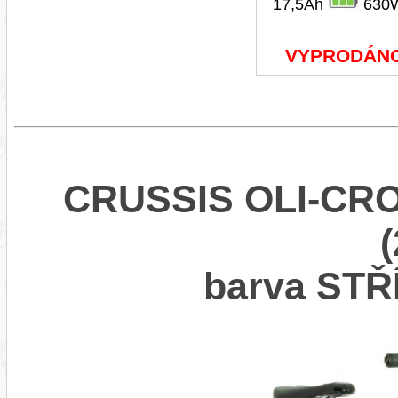
17,5Ah
630
VYPRODÁN
CRUSSIS OLI-CRO
barva ST