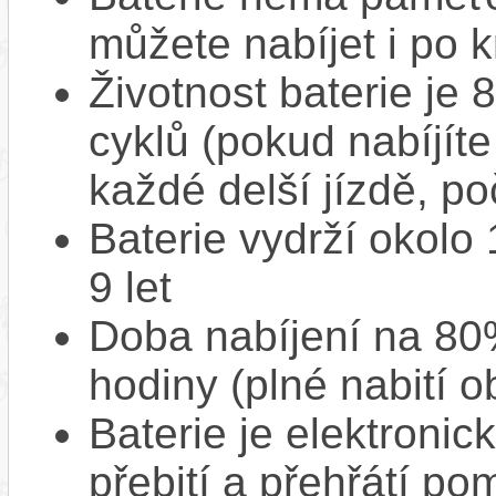
můžete nabíjet i po k
Životnost baterie je 
cyklů (pokud nabíjíte
každé delší jízdě, po
Baterie vydrží okolo
9 let
Doba nabíjení na 80%
hodiny (plné nabití o
Baterie je elektronic
přebití a přehřátí p