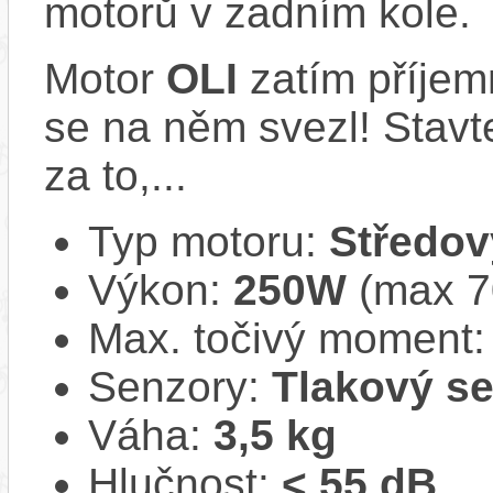
motorů v zadním kole.
Motor
OLI
zatím příjem
se na něm svezl! Stavte
za to,...
Typ motoru:
Středov
Výkon:
250W
(max 
Max. točivý moment
Senzory:
Tlakový s
Váha:
3,5 kg
Hlučnost:
< 55 dB