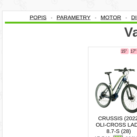
POPIS
PARAMETRY
MOTOR
D
-
-
-
Va
15"
17
CRUSSIS (202
OLI-CROSS LA
8.7-S (28)