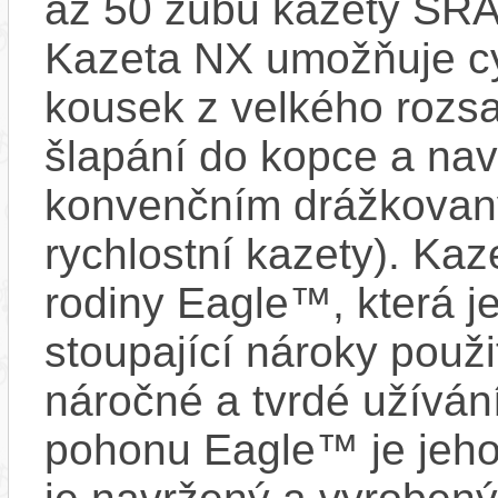
až 50 zubů kazety SR
Kazeta NX umožňuje cy
kousek z velkého rozs
šlapání do kopce a naví
konvenčním drážkovaný
rychlostní kazety). Kaz
rodiny Eagle™, která j
stoupající nároky použit
náročné a tvrdé užívá
pohonu Eagle™ je jeho