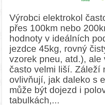
Výrobci elektrokol čas
přes 100km nebo 200km
hodnoty v ideálních p
jezdce 45kg, rovný čistý
vzorek pneu, atd.), ale
často velmi liší. Zálež
ovlivňují, jak daleko s
může být dojezd i polo
tabulkách,...