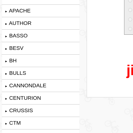
APACHE
►
AUTHOR
►
BASSO
►
BESV
►
BH
►
j
BULLS
►
CANNONDALE
►
CENTURION
►
CRUSSIS
►
CTM
►