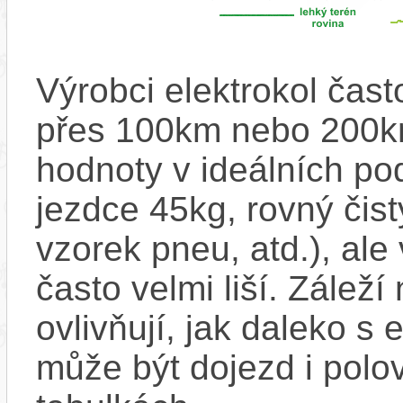
Výrobci elektrokol čas
přes 100km nebo 200km
hodnoty v ideálních p
jezdce 45kg, rovný čistý
vzorek pneu, atd.), ale
často velmi liší. Zálež
ovlivňují, jak daleko s
může být dojezd i polo