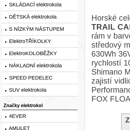
SKLÁDACÍ elektrokola
►
Horské cel
DĚTSKÁ elektrokola
►
TRAIL CA
S NÍZKÝM NÁSTUPEM
►
rám v bar
ElektroTŘÍKOLKY
►
středový m
630Wh 36V
ElektroKOLOBĚŽKY
►
rychlostí 
NÁKLADNÍ elektrokola
►
Shimano M
SPEED PEDELEC
zajistí vi
►
Performan
SUV elektrokola
►
FOX FLOAT
Značky elektrokol
4EVER
►
Z
AMULET
►