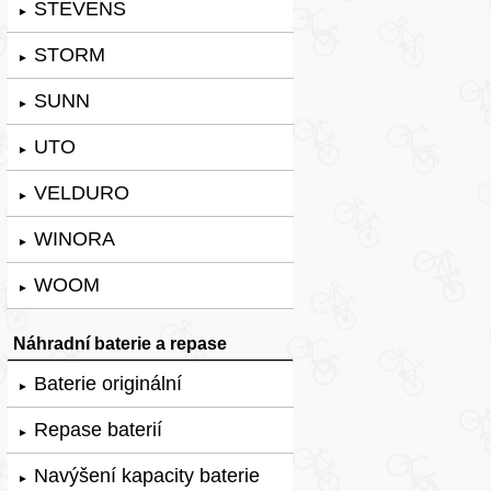
STEVENS
►
STORM
►
SUNN
►
UTO
►
VELDURO
►
WINORA
►
WOOM
►
Náhradní baterie a repase
Baterie originální
►
Repase baterií
►
Navýšení kapacity baterie
►