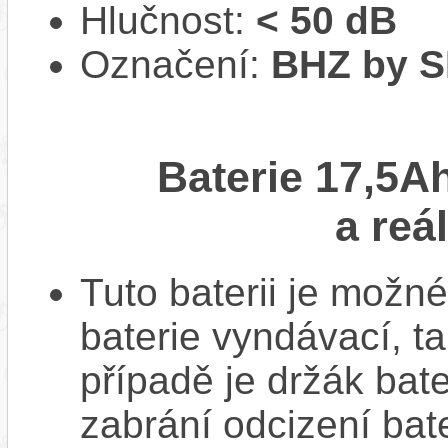
Hlučnost:
< 50 dB
Označení:
BHZ by 
Baterie 17,5A
a reá
Tuto baterii je možné
baterie vyndávací, t
případě je držák bat
zabrání odcizení bate