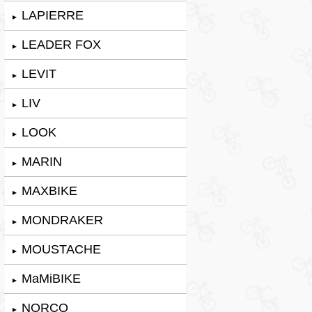
LAPIERRE
►
LEADER FOX
►
LEVIT
►
LIV
►
LOOK
►
MARIN
►
MAXBIKE
►
MONDRAKER
►
MOUSTACHE
►
MaMiBIKE
►
NORCO
►