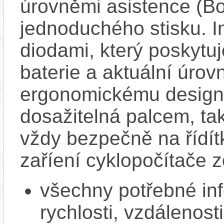
úrovněmi asistence (Bo
jednoduchého stisku. I
diodami, který poskytuj
baterie a aktuální úrov
ergonomickému designu
dosažitelná palcem, ta
vždy bezpečně na řídít
zaříení cyklopočítače 
všechny potřebné in
rychlosti, vzdálenost