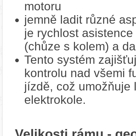
motoru
jemně ladit různé as
je rychlost asistence
(chůze s kolem) a da
Tento systém zajišť
kontrolu nad všemi f
jízdě, což umožňuje l
elektrokole.
Velikosti rámu - g