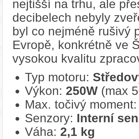
nejtišší na trhu, ale př
decibelech nebyly zveř
byl co nejméně rušivý 
Evropě, konkrétně ve Š
vysokou kvalitu zpracov
Typ motoru:
Středov
Výkon:
250W
(max 50
Max. točivý moment
Senzory:
Interní se
Váha:
2,1 kg