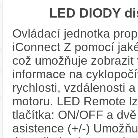
LED DIODY di
Ovládací jednotka propo
iConnect Z pomocí jaké
což umožňuje zobrazit
informace na cyklopočít
rychlosti, vzdálenosti 
motoru. LED Remote lze 
tlačítka: ON/OFF a dv
asistence (+/-) Umožň