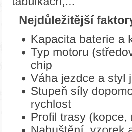
tabulkách,...
Nejdůležitější faktor
Kapacita baterie a 
Typ motoru (středov
chip
Váha jezdce a styl j
Stupeň síly dopomo
rychlost
Profil trasy (kopce,
Nahuštění, vzorek a