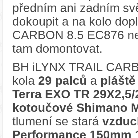
předním ani zadním svě
dokoupit a na kolo dop
CARBON 8.5 EC876 nem
tam domontovat.
BH iLYNX TRAIL CARB
kola
29 palců
a
pláště
Terra EXO TR 29X2,5/
kotoučové Shimano 
tlumení se stará
vzduc
Performance 150mm 1