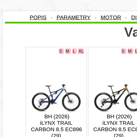
POPIS
PARAMETRY
MOTOR
D
-
-
-
Va
S
M
L
XL
S
M
BH (2026)
BH (2026)
iLYNX TRAIL
iLYNX TRAIL
CARBON 8.5 EC896
CARBON 8.5 EC
(29)
(29)