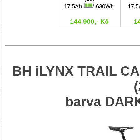
17,5Ah
630Wh
17,
144 900,- Kč
1
BH iLYNX TRAIL CA
barva DAR