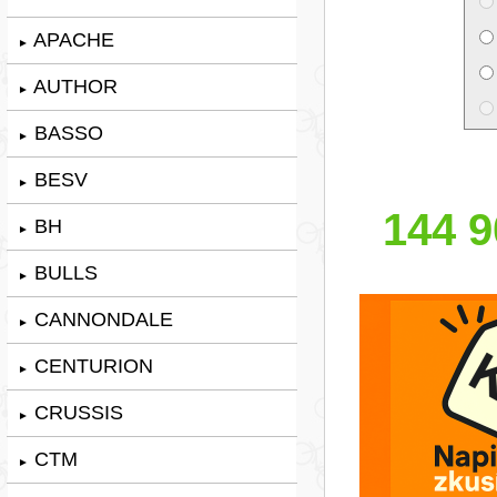
APACHE
►
AUTHOR
►
BASSO
►
BESV
►
144 9
BH
►
BULLS
►
CANNONDALE
►
CENTURION
►
CRUSSIS
►
CTM
►