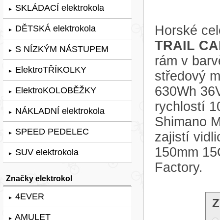
SKLÁDACÍ elektrokola
►
Horské cel
DĚTSKÁ elektrokola
►
TRAIL CA
S NÍZKÝM NÁSTUPEM
►
rám v bar
ElektroTŘÍKOLKY
►
středový m
630Wh 36V
ElektroKOLOBĚŽKY
►
rychlostí 
NÁKLADNÍ elektrokola
►
Shimano M
SPEED PEDELEC
zajistí vi
►
150mm 15Q
SUV elektrokola
►
Factory.
Značky elektrokol
4EVER
►
Z
AMULET
►