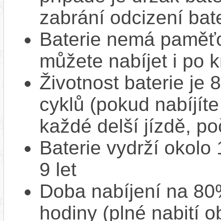
zabrání odcizení bate
Baterie nemá paměťov
můžete nabíjet i po k
Životnost baterie je 
cyklů (pokud nabíjíte
každé delší jízdě, po
Baterie vydrží okolo
9 let
Doba nabíjení na 80%
hodiny (plné nabití o