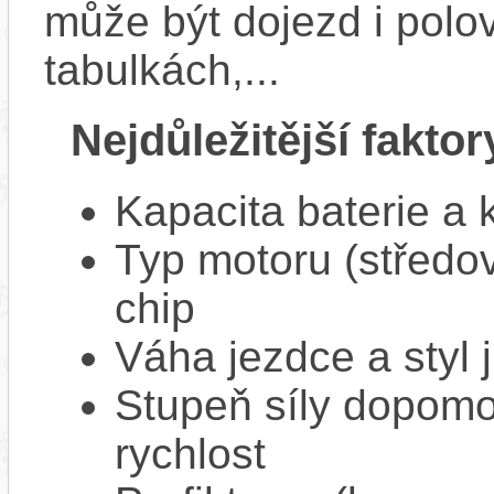
může být dojezd i polo
tabulkách,...
Nejdůležitější faktor
Kapacita baterie a 
Typ motoru (středov
chip
Váha jezdce a styl j
Stupeň síly dopomo
rychlost