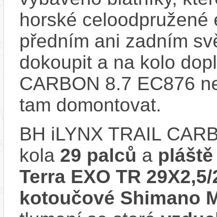
horské celoodpružené 
předním ani zadním svě
dokoupit a na kolo dop
CARBON 8.7 EC876 nem
tam domontovat.
BH iLYNX TRAIL CARB
kola
29 palců
a
pláště
Terra EXO TR 29X2,5/
kotoučové Shimano 