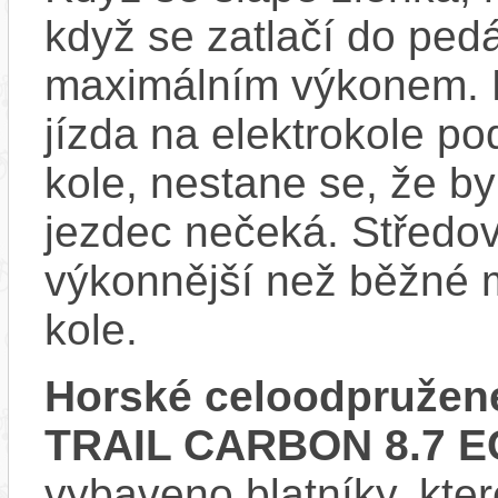
když se zatlačí do ped
maximálním výkonem. D
jízda na elektrokole p
kole, nestane se, že by
jezdec nečeká. Středov
výkonnější než běžné 
kole.
Horské celoodpružené
TRAIL CARBON 8.7 E
vybaveno blatníky, kter