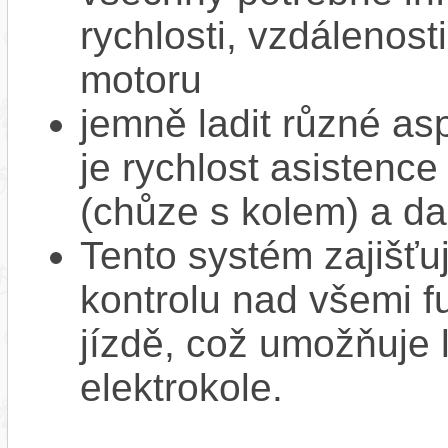
rychlosti, vzdálenost
motoru
jemně ladit různé as
je rychlost asistence
(chůze s kolem) a da
Tento systém zajišť
kontrolu nad všemi f
jízdě, což umožňuje l
elektrokole.