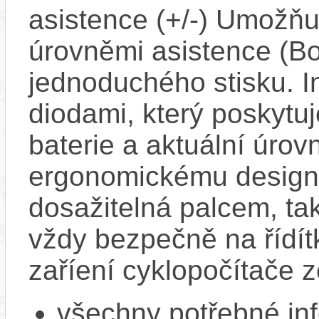
asistence (+/-) Umožň
úrovněmi asistence (Bo
jednoduchého stisku. I
diodami, který poskytuj
baterie a aktuální úrov
ergonomickému designu
dosažitelná palcem, ta
vždy bezpečně na řídít
zaříení cyklopočítače 
všechny potřebné in