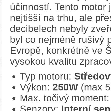
účinností​. Tento motor 
nejtišší na trhu, ale př
decibelech nebyly zveř
byl co nejméně rušivý 
Evropě, konkrétně ve Š
vysokou kvalitu zpracov
Typ motoru:
Středov
Výkon:
250W
(max 50
Max. točivý moment
Senzory:
Interní se