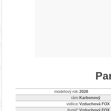
Pa
modelový rok:
2026
rám:
Karbonový
vidlice:
Vzduchová FOX 
tlumič:
Vzduchový FOX 