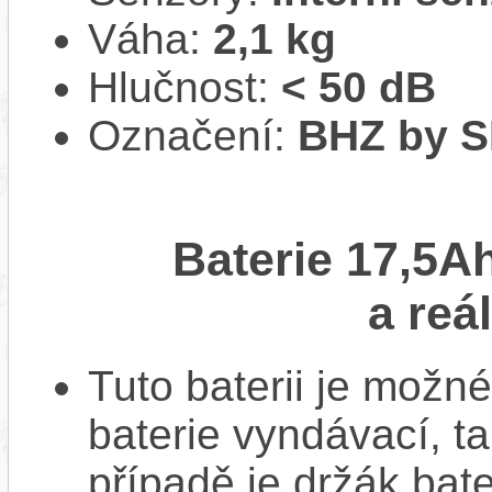
Váha:
2,1 kg
Hlučnost:
< 50 dB
Označení:
BHZ by 
Baterie 17,5A
a reá
Tuto baterii je možné
baterie vyndávací, t
případě je držák bat