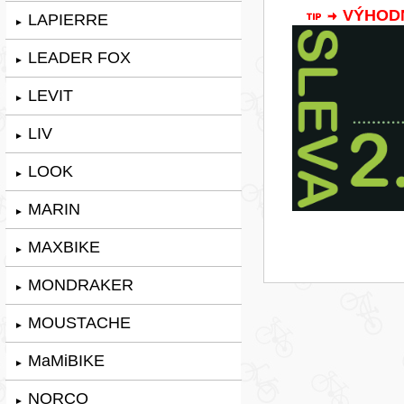
VÝHODNÁ
LAPIERRE
►
LEADER FOX
►
LEVIT
►
LIV
►
LOOK
►
MARIN
►
MAXBIKE
►
MONDRAKER
►
MOUSTACHE
►
MaMiBIKE
►
NORCO
►