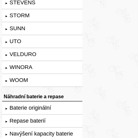
STEVENS
►
STORM
►
SUNN
►
UTO
►
VELDURO
►
WINORA
►
WOOM
►
Náhradní baterie a repase
Baterie originální
►
Repase baterií
►
Navýšení kapacity baterie
►