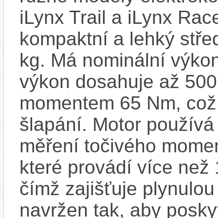
iLynx Trail a iLynx Ra
kompaktní a lehký stře
kg. Má nominální výko
výkon dosahuje až 500
momentem 65 Nm, což za
šlapání. Motor používá
měření točivého moment
které provádí více než
čímž zajišťuje plynulou 
navržen tak, aby posky