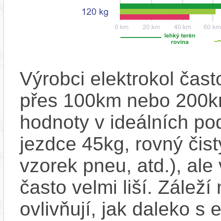
Výrobci elektrokol čas
přes 100km nebo 200km
hodnoty v ideálních p
jezdce 45kg, rovný čistý
vzorek pneu, atd.), ale
často velmi liší. Zálež
ovlivňují, jak daleko s