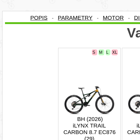
POPIS
PARAMETRY
MOTOR
D
-
-
-
Va
S
M
L
XL
BH (2026)
iLYNX TRAIL
i
CARBON 8.7 EC876
CAR
(29)