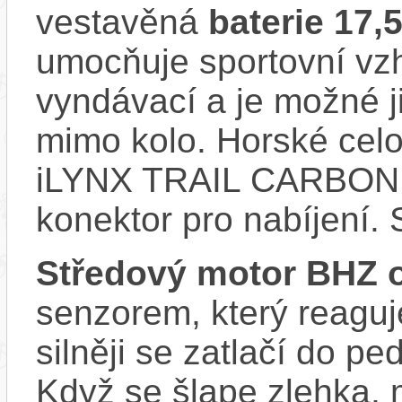
vestavěná
baterie 17,
umocňuje sportovní vzhl
vyndávací a je možné ji 
mimo kolo. Horské cel
iLYNX TRAIL CARBON 
konektor pro nabíjení. 
Středový motor BHZ 
senzorem, který reaguje
silněji se zatlačí do p
Když se šlape zlehka, 