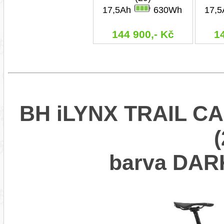
17,5Ah
630Wh
17,
144 900,- Kč
1
BH iLYNX TRAIL CA
barva DAR