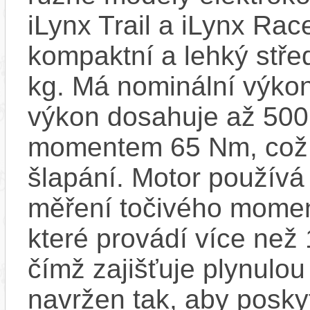
iLynx Trail a iLynx Ra
kompaktní a lehký stře
kg. Má nominální výko
výkon dosahuje až 500
momentem 65 Nm, což za
šlapání. Motor používá
měření točivého moment
které provádí více než
čímž zajišťuje plynulou 
navržen tak, aby posky