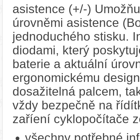
asistence (+/-) Umožň
úrovněmi asistence (Bo
jednoduchého stisku. I
diodami, který poskytuj
baterie a aktuální úrov
ergonomickému designu
dosažitelná palcem, ta
vždy bezpečně na řídít
zaříení cyklopočítače 
všechny potřebné in