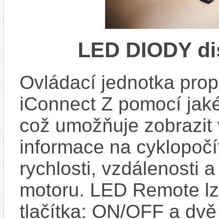
LED DIODY di
Ovládací jednotka propo
iConnect Z pomocí jaké
což umožňuje zobrazit
informace na cyklopočít
rychlosti, vzdálenosti 
motoru. LED Remote lze 
tlačítka: ON/OFF a dv