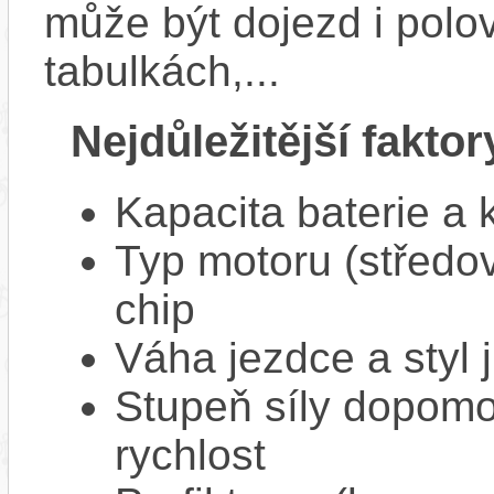
může být dojezd i polo
tabulkách,...
Nejdůležitější faktor
Kapacita baterie a 
Typ motoru (středov
chip
Váha jezdce a styl j
Stupeň síly dopomo
rychlost