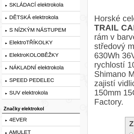
SKLÁDACÍ elektrokola
►
Horské cel
DĚTSKÁ elektrokola
►
TRAIL CA
S NÍZKÝM NÁSTUPEM
►
rám v bar
ElektroTŘÍKOLKY
►
středový m
630Wh 36V
ElektroKOLOBĚŽKY
►
rychlostí 
NÁKLADNÍ elektrokola
►
Shimano M
SPEED PEDELEC
zajistí vi
►
150mm 15Q
SUV elektrokola
►
Factory.
Značky elektrokol
4EVER
►
Z
AMULET
►