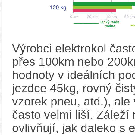
Výrobci elektrokol čas
přes 100km nebo 200km
hodnoty v ideálních p
jezdce 45kg, rovný čistý
vzorek pneu, atd.), ale
často velmi liší. Zálež
ovlivňují, jak daleko s