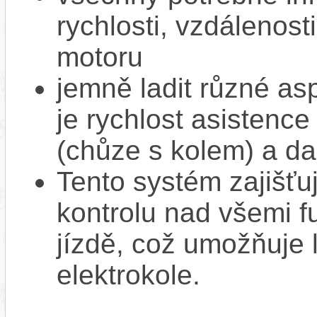
rychlosti, vzdálenost
motoru
jemně ladit různé as
je rychlost asistence
(chůze s kolem) a da
Tento systém zajišť
kontrolu nad všemi f
jízdě, což umožňuje l
elektrokole.