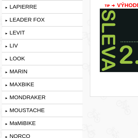
VÝHODNÁ
LAPIERRE
►
LEADER FOX
►
LEVIT
►
LIV
►
LOOK
►
MARIN
►
MAXBIKE
►
MONDRAKER
►
MOUSTACHE
►
MaMiBIKE
►
NORCO
►