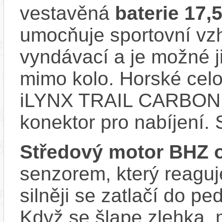
vestavěná
baterie 17,
umocňuje sportovní vzhl
vyndávací a je možné ji 
mimo kolo. Horské cel
iLYNX TRAIL CARBON 
konektor pro nabíjení. 
Středový motor BHZ 
senzorem, který reaguje
silněji se zatlačí do p
Když se šlape zlehka, 