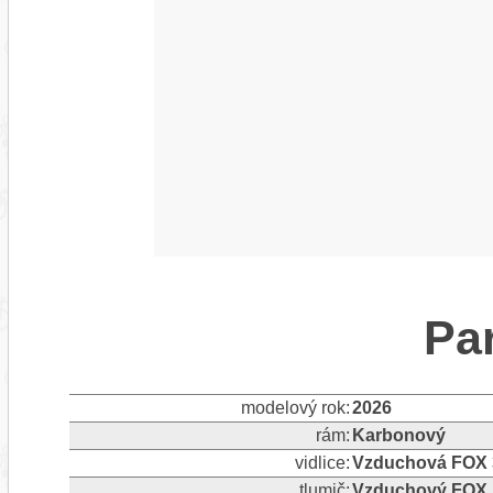
Pa
modelový rok:
2026
rám:
Karbonový
vidlice:
Vzduchová FOX 
tlumič:
Vzduchový FOX 