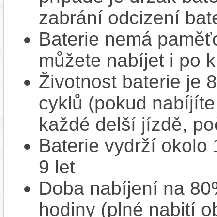
zabrání odcizení bate
Baterie nemá paměťov
můžete nabíjet i po k
Životnost baterie je 
cyklů (pokud nabíjíte
každé delší jízdě, po
Baterie vydrží okolo
9 let
Doba nabíjení na 80%
hodiny (plné nabití o