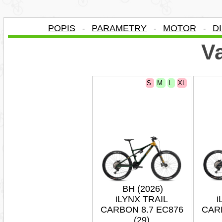
POPIS
PARAMETRY
MOTOR
D
-
-
-
Va
S
M
L
XL
BH (2026)
iLYNX TRAIL
i
CARBON 8.7 EC876
CAR
(29)