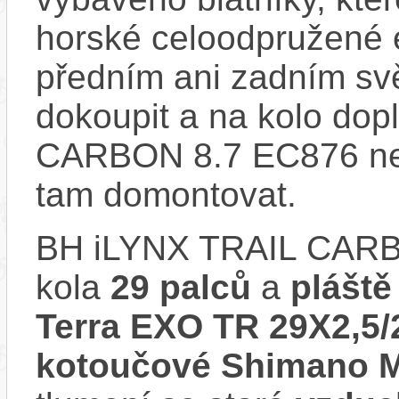
horské celoodpružené 
předním ani zadním svě
dokoupit a na kolo dop
CARBON 8.7 EC876 nem
tam domontovat.
BH iLYNX TRAIL CARB
kola
29 palců
a
pláště
Terra EXO TR 29X2,5/
kotoučové Shimano 