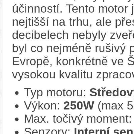
účinností​. Tento motor 
nejtišší na trhu, ale př
decibelech nebyly zveř
byl co nejméně rušivý 
Evropě, konkrétně ve Š
vysokou kvalitu zpracov
Typ motoru:
Středov
Výkon:
250W
(max 50
Max. točivý moment
Senzory:
Interní se