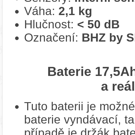
Váha:
2,1 kg
Hlučnost:
< 50 dB
Označení:
BHZ by 
Baterie 17,5A
a reá
Tuto baterii je možné
baterie vyndávací, t
případě je držák bat