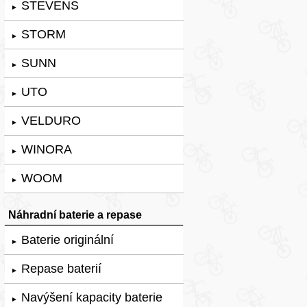
STEVENS
►
STORM
►
SUNN
►
UTO
►
VELDURO
►
WINORA
►
WOOM
►
Náhradní baterie a repase
Baterie originální
►
Repase baterií
►
Navýšení kapacity baterie
►