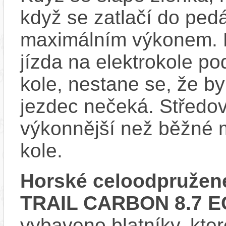
když se zatlačí do ped
maximálním výkonem. D
jízda na elektrokole p
kole, nestane se, že by
jezdec nečeká. Středov
výkonnější než běžné 
kole.
Horské celoodpružené
TRAIL CARBON 8.7 E
vybaveno blatníky, kter