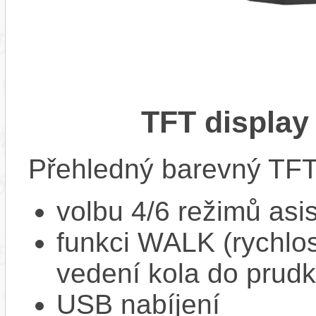
TFT display
Přehledný barevný TFT 
volbu 4/6 režimů asi
funkci WALK (rychlost
vedení kola do prud
USB nabíjení