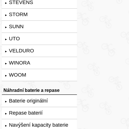
STEVENS
►
STORM
►
SUNN
►
UTO
►
VELDURO
►
WINORA
►
WOOM
►
Náhradní baterie a repase
Baterie originální
►
Repase baterií
►
Navýšení kapacity baterie
►