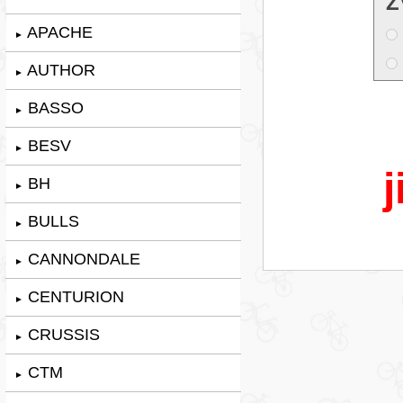
Z
APACHE
►
AUTHOR
►
BASSO
►
BESV
►
j
BH
►
BULLS
►
CANNONDALE
►
CENTURION
►
CRUSSIS
►
CTM
►