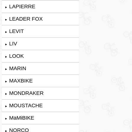
LAPIERRE
►
LEADER FOX
►
LEVIT
►
LIV
►
LOOK
►
MARIN
►
MAXBIKE
►
MONDRAKER
►
MOUSTACHE
►
MaMiBIKE
►
NORCO
►