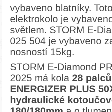
vybaveno blatníky. Tot
elektrokolo je vybave
světlem. STORM E-Di
025 504 je vybaveno z
nosností 15kg.
STORM E-Diamond PRO
2025 má kola
28 palců
ENERGIZER PLUS 50X6
hydraulické kotoučo
180/180mm
a o tlumen