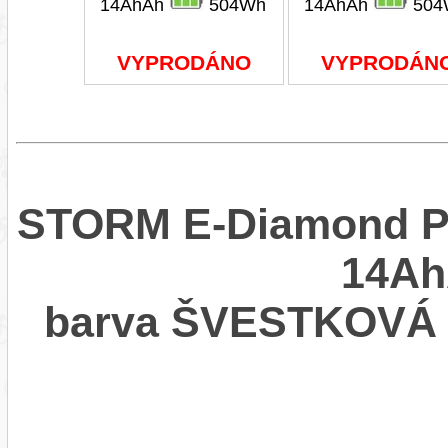
14AhAh
504Wh
14AhAh
504
VYPRODÁNO
VYPRODÁN
STORM E-Diamond PR
14Ah
barva ŠVESTKOVÁ