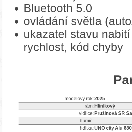
Bluetooth 5.0
ovládání světla (aut
ukazatel stavu nabití
rychlost, kód chyby
Pa
modelový rok:
2025
rám:
Hliníkový
vidlice:
Pružinová SR Sa
tlumič:
řidítka:
UNO city Alu 68