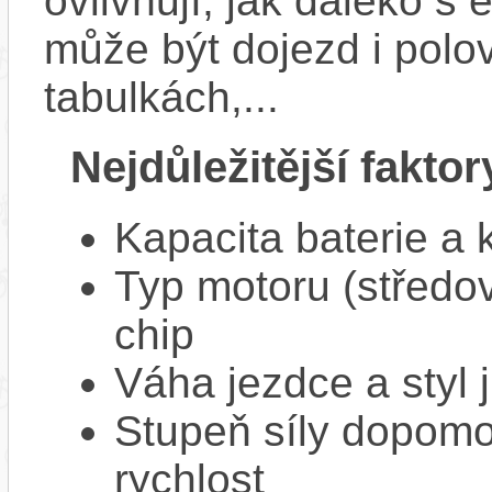
ovlivňují, jak daleko s
může být dojezd i polo
tabulkách,...
Nejdůležitější faktor
Kapacita baterie a 
Typ motoru (středov
chip
Váha jezdce a styl j
Stupeň síly dopomo
rychlost