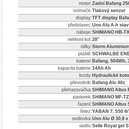
motor:
Zadní Bafang 2
snímače:
Tlakový senzor
display:
TFT display Baf
představec:
Uno Alu A-h stav
náboje:
SHIMANO HB-TX50
velikost kol:
28"
ráfky:
Storm Aluminium,
pláště:
SCHWALBE ENERG
baterie:
Bafang, 504Wh, 
kapacita baterie:
14Ah Ah
brzdy:
Hydraulické ko
převodník:
Bafang Alu 40z
přehazovačka:
SHIMANO Altus RD
pastorek:
SHIMANO MF-TZ5
řazení:
SHIMANO Altus 
řetez:
YABAN 7, S50 6
sedlovka:
Uno Alu Ø 30,9 
sedlo:
Selle Royal gel