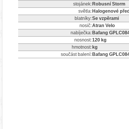
stojánek:
Robusní Storm
světla:
Halogenové před
blatníky:
Se vzpěrami
nosič:
Atran Velo
nabíječka:
Bafang GPLC08
nosnost:
120 kg
hmotnost:
kg
součást balení:
Bafang GPLC08