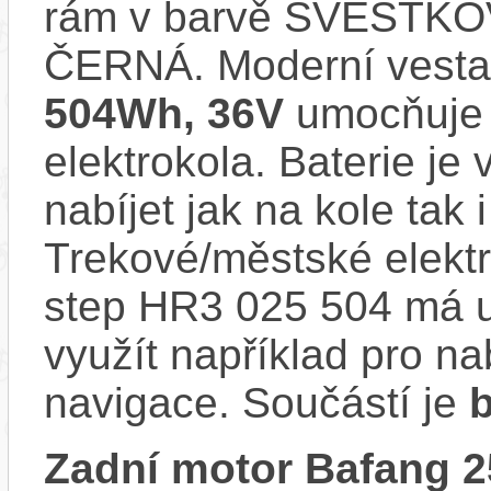
rám v barvě ŠVESTKO
ČERNÁ. Moderní vest
504Wh, 36V
umocňuje 
elektrokola. Baterie je
nabíjet jak na kole tak 
Trekové/městské elek
step HR3 025 504 má u
využít například pro na
navigace. Součástí je
Zadní motor Bafang