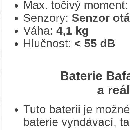
Max. točivý moment
Senzory:
Senzor ot
Váha:
4,1 kg
Hlučnost:
< 55 dB
Baterie Baf
a reá
Tuto baterii je možné
baterie vyndávací, t