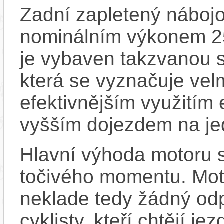
Zadní zapletený náboj
nominálním výkonem 
je vybaven takzvanou s
která se vyznačuje vel
efektivnějším využitím
vyšším dojezdem na jed
Hlavní výhoda motoru 
točivého momentu. Mot
neklade tedy žádný odp
cyklisty, kteří chtějí je