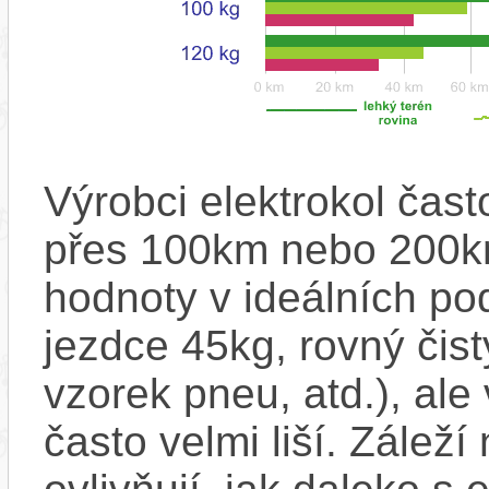
Výrobci elektrokol čas
přes 100km nebo 200km
hodnoty v ideálních p
jezdce 45kg, rovný čistý
vzorek pneu, atd.), ale
často velmi liší. Zálež