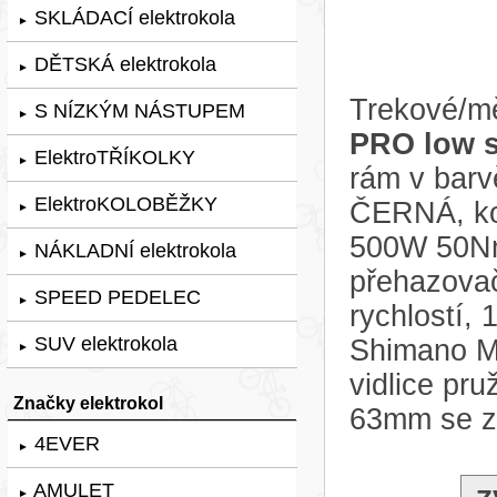
SKLÁDACÍ elektrokola
►
DĚTSKÁ elektrokola
►
Trekové/mě
S NÍZKÝM NÁSTUPEM
►
PRO low s
ElektroTŘÍKOLKY
►
rám v ba
ElektroKOLOBĚŽKY
ČERNÁ, ko
►
500W 50Nm,
NÁKLADNÍ elektrokola
►
přehazova
SPEED PEDELEC
►
rychlostí,
SUV elektrokola
Shimano M
►
vidlice pr
Značky elektrokol
63mm se z
4EVER
►
AMULET
►