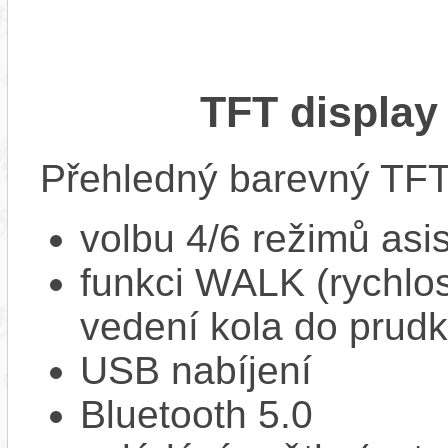
TFT display
Přehledný barevný TFT 
volbu 4/6 režimů asi
funkci WALK (rychlost
vedení kola do prud
USB nabíjení
Bluetooth 5.0