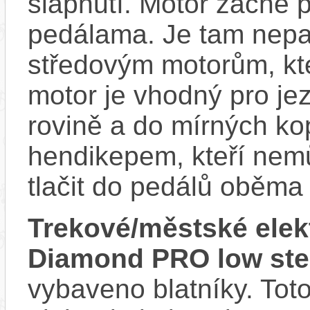
šlápnutí. Motor začne 
pedálama. Je tam nepat
středovým motorům, kte
motor je vhodný pro je
rovině a do mírných ko
hendikepem, kteří nem
tlačit do pedálů oběma
Trekové/městské ele
Diamond PRO low ste
vybaveno blatníky. Tot