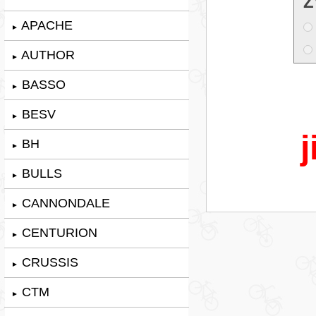
Z
APACHE
►
AUTHOR
►
BASSO
►
BESV
►
j
BH
►
BULLS
►
CANNONDALE
►
CENTURION
►
CRUSSIS
►
CTM
►