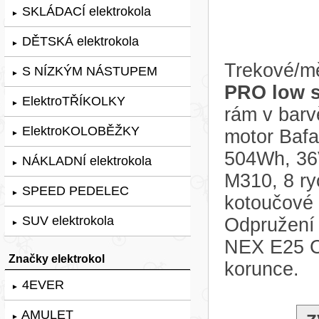
SKLÁDACÍ elektrokola
►
DĚTSKÁ elektrokola
►
Trekové/mě
S NÍZKÝM NÁSTUPEM
►
PRO low s
ElektroTŘÍKOLKY
►
rám v barv
ElektroKOLOBĚŽKY
motor Baf
►
504Wh, 36
NÁKLADNÍ elektrokola
►
M310, 8 ry
SPEED PEDELEC
►
kotoučové
SUV elektrokola
Odpružení 
►
NEX E25 C
Značky elektrokol
korunce.
4EVER
►
AMULET
►