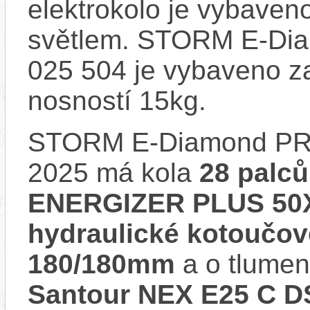
elektrokolo je vybave
světlem. STORM E-Di
025 504 je vybaveno z
nosností 15kg.
STORM E-Diamond PRO
2025 má kola
28 palců
ENERGIZER PLUS 50X6
hydraulické kotoučo
180/180mm
a o tlumen
Santour NEX E25 C D