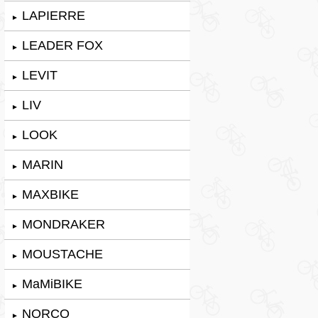
LAPIERRE
►
LEADER FOX
►
LEVIT
►
LIV
►
LOOK
►
MARIN
►
MAXBIKE
►
MONDRAKER
►
MOUSTACHE
►
MaMiBIKE
►
NORCO
►