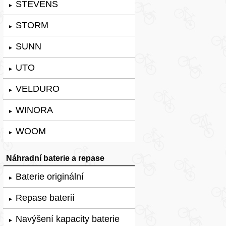
STEVENS
►
STORM
►
SUNN
►
UTO
►
VELDURO
►
WINORA
►
WOOM
►
Náhradní baterie a repase
Baterie originální
►
Repase baterií
►
Navýšení kapacity baterie
►