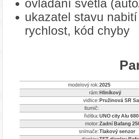
ovládání světla (aut
ukazatel stavu nabití
rychlost, kód chyby
Pa
modelový rok:
2025
rám:
Hliníkový
vidlice:
Pružinová SR Sa
tlumič:
řidítka:
UNO city Alu 68
motor:
Zadní Bafang 2
snímače:
Tlakový senzor