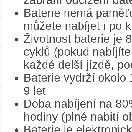
Baterie nemá paměťov
můžete nabíjet i po k
Životnost baterie je 
cyklů (pokud nabíjíte
každé delší jízdě, po
Baterie vydrží okolo
9 let
Doba nabíjení na 80%
hodiny (plné nabití o
Baterie je elektronic