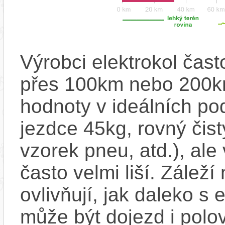
Výrobci elektrokol čas
přes 100km nebo 200km
hodnoty v ideálních p
jezdce 45kg, rovný čistý
vzorek pneu, atd.), ale
často velmi liší. Zálež
ovlivňují, jak daleko s
může být dojezd i polo