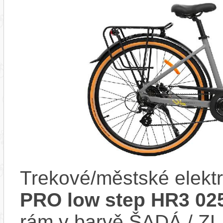
Trekové/městské elekt
PRO low step HR3 02
rám v barvě ŠADÁ / ZL