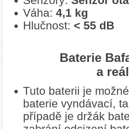
Senzory:
Senzor ot
Váha:
4,1 kg
Hlučnost:
< 55 dB
Baterie Baf
a reá
Tuto baterii je možné
baterie vyndávací, t
případě je držák bat
zabrání odcizení bate