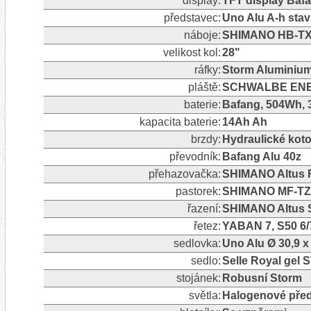
display:
TFT display Baf
představec:
Uno Alu A-h stav
náboje:
SHIMANO HB-TX50
velikost kol:
28"
ráfky:
Storm Aluminium,
pláště:
SCHWALBE ENERG
baterie:
Bafang, 504Wh, 
kapacita baterie:
14Ah Ah
brzdy:
Hydraulické ko
převodník:
Bafang Alu 40z
přehazovačka:
SHIMANO Altus RD
pastorek:
SHIMANO MF-TZ5
řazení:
SHIMANO Altus 
řetez:
YABAN 7, S50 6
sedlovka:
Uno Alu Ø 30,9 
sedlo:
Selle Royal gel
stojánek:
Robusní Storm
světla:
Halogenové před