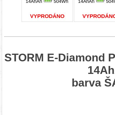
14AhAh
504Wh
14AhAh
504
VYPRODÁNO
VYPRODÁN
STORM E-Diamond PR
14Ah
barva Š