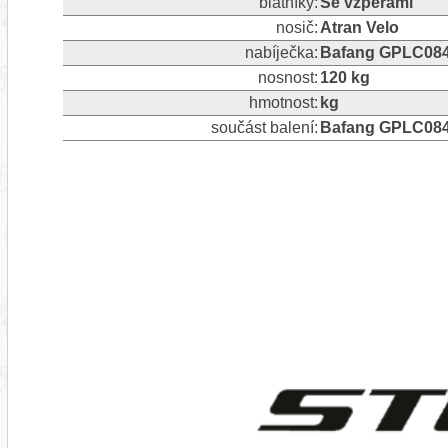
blatníky:
Se vzpěrami
nosič:
Atran Velo
nabíječka:
Bafang GPLC08
nosnost:
120 kg
hmotnost:
kg
součást balení:
Bafang GPLC08