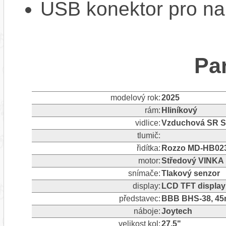
USB konektor pro na
Pa
modelový rok:
2025
rám:
Hliníkový
vidlice:
Vzduchová SR Su
tlumič:
řidítka:
Rozzo MD-HB023
motor:
Středový VINKA
snímače:
Tlakový senzor
display:
LCD TFT displa
představec:
BBB BHS-38, 4
náboje:
Joytech
velikost kol:
27,5"