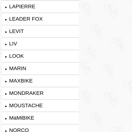
LAPIERRE
►
LEADER FOX
►
LEVIT
►
LIV
►
LOOK
►
MARIN
►
MAXBIKE
►
MONDRAKER
►
MOUSTACHE
►
MaMiBIKE
►
NORCO
►