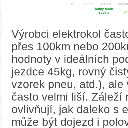
Výrobci elektrokol čas
přes 100km nebo 200km
hodnoty v ideálních p
jezdce 45kg, rovný čistý
vzorek pneu, atd.), ale
často velmi liší. Zálež
ovlivňují, jak daleko s
může být dojezd i polo