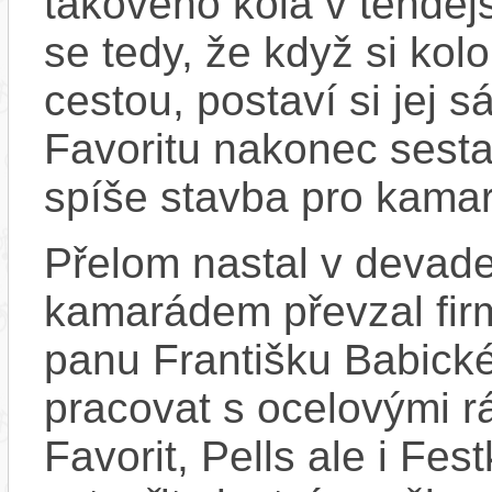
takového kola v tehde
se tedy, že když si kolo
cestou, postaví si jej s
Favoritu nakonec sestav
spíše stavba pro kama
Přelom nastal v devade
kamarádem převzal fir
panu Františku Babické
pracovat s ocelovými r
Favorit, Pells ale i Fe