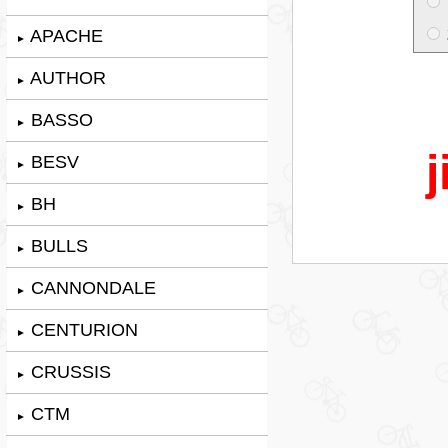
APACHE
►
AUTHOR
►
BASSO
►
j
BESV
►
BH
►
BULLS
►
CANNONDALE
►
CENTURION
►
CRUSSIS
►
CTM
►