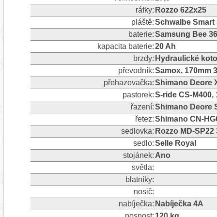
ráfky:
Rozzo 622x25
pláště:
Schwalbe Smart 
baterie:
Samsung Bee 3
kapacita baterie:
20 Ah
brzdy:
Hydraulické kot
převodník:
Samox, 170mm 3
přehazovačka:
Shimano Deore X
pastorek:
S-ride CS-M400, 1
řazení:
Shimano Deore S
řetez:
Shimano CN-HG60
sedlovka:
Rozzo MD-SP22 
sedlo:
Selle Royal
stojánek:
Ano
světla:
blatníky:
nosič:
nabíječka:
Nabíječka 4A
nosnost:
120 kg