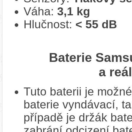
Váha:
3,1 kg
Hlučnost:
< 55 dB
Baterie Sams
a reá
Tuto baterii je možné
baterie vyndávací, t
případě je držák bat
zabrání odcizení bate