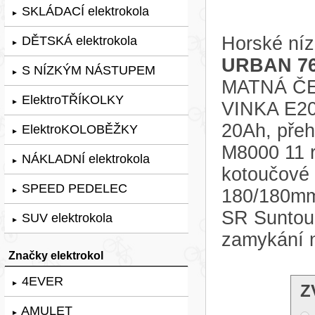
SKLÁDACÍ elektrokola
►
Horské níz
DĚTSKÁ elektrokola
►
URBAN 76
S NÍZKÝM NÁSTUPEM
►
MATNÁ ČER
ElektroTŘÍKOLKY
►
VINKA E20
20Ah, pře
ElektroKOLOBĚŽKY
►
M8000 11 r
NÁKLADNÍ elektrokola
►
kotoučové
SPEED PEDELEC
180/180mm.
►
SR Suntou
SUV elektrokola
►
zamykání 
Značky elektrokol
4EVER
►
Z
AMULET
►