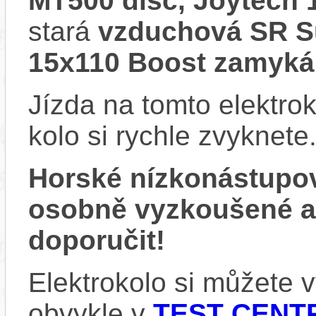
MT500 disc, Joytech
stará
vzduchová SR Su
15x110 Boost zamyká
Jízda na tomto elektrok
kolo si rychle zvyknete
Horské nízkonástupo
osobně vyzkoušené 
doporučit!
Elektrokolo si můžete
obvykle v
TEST CENTR