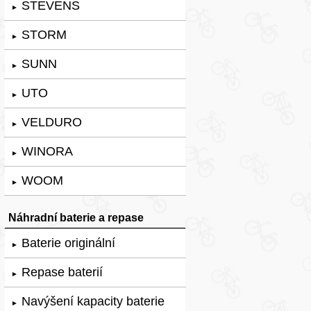
STEVENS
►
STORM
►
SUNN
►
UTO
►
VELDURO
►
WINORA
►
WOOM
►
Náhradní baterie a repase
Baterie originální
►
Repase baterií
►
Navýšení kapacity baterie
►