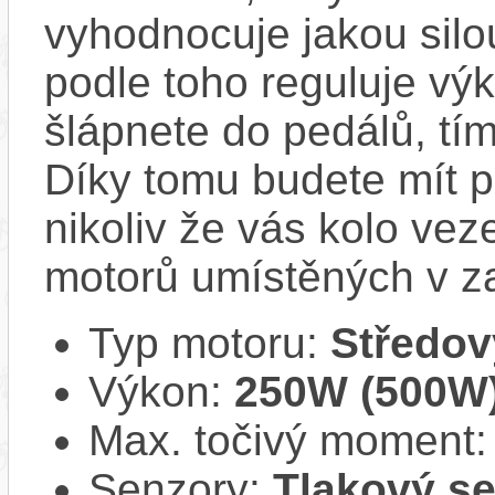
vyhodnocuje jakou silo
podle toho reguluje výk
šlápnete do pedálů, tí
Díky tomu budete mít po
nikoliv že vás kolo vez
motorů umístěných v z
Typ motoru:
Středov
Výkon:
250W (500W
Max. točivý moment
Senzory:
Tlakový se