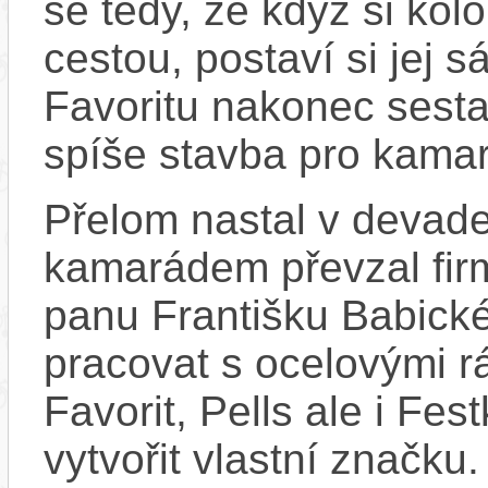
se tedy, že když si kolo
cestou, postaví si jej s
Favoritu nakonec sestav
spíše stavba pro kama
Přelom nastal v devade
kamarádem převzal fir
panu Františku Babické
pracovat s ocelovými r
Favorit, Pells ale i Fe
vytvořit vlastní značku.