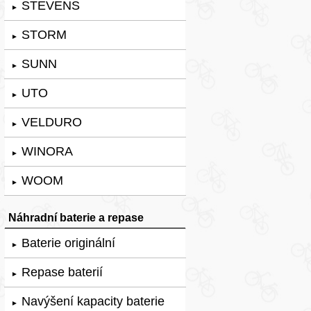
STEVENS
►
STORM
►
SUNN
►
UTO
►
VELDURO
►
WINORA
►
WOOM
►
Náhradní baterie a repase
Baterie originální
►
Repase baterií
►
Navýšení kapacity baterie
►