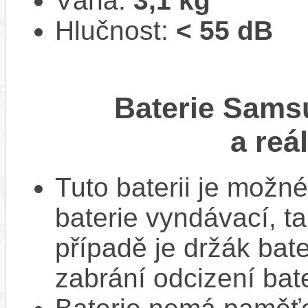
Váha:
3,1 kg
Hlučnost:
< 55 dB
Baterie Sams
a reá
Tuto baterii je možné
baterie vyndávací, t
případě je držák bat
zabrání odcizení bate