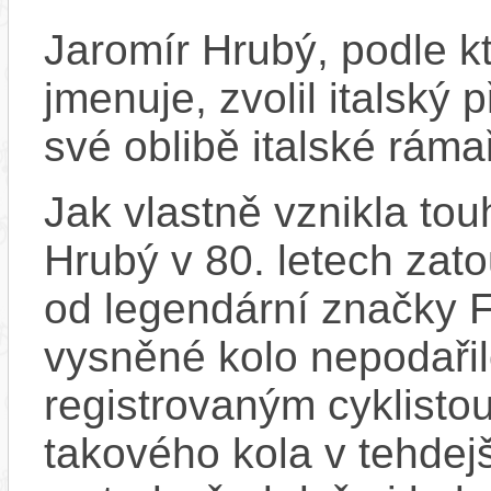
Jaromír Hrubý, podle k
jmenuje, zvolil italský
své oblibě italské ráma
Jak vlastně vznikla tou
Hrubý v 80. letech zat
od legendární značky F
vysněné kolo nepodařilo
registrovaným cyklistou
takového kola v tehde