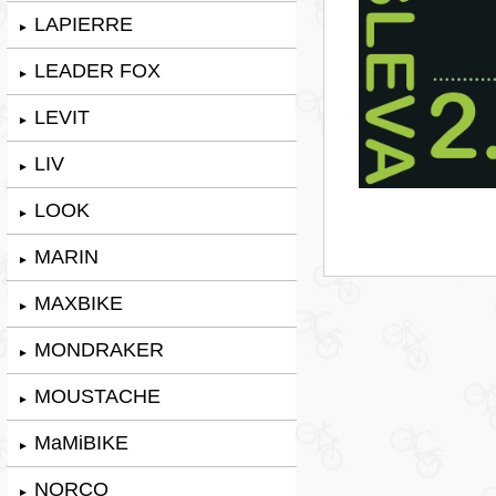
LAPIERRE
►
LEADER FOX
►
LEVIT
►
LIV
►
LOOK
►
MARIN
►
MAXBIKE
►
MONDRAKER
►
MOUSTACHE
►
MaMiBIKE
►
NORCO
►