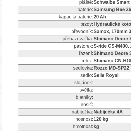
pláště:
Schwalbe Smart 
baterie:
Samsung Bee 3
kapacita baterie:
20 Ah
brzdy:
Hydraulické kot
převodník:
Samox, 170mm 3
přehazovačka:
Shimano Deore X
pastorek:
S-ride CS-M400, 1
řazení:
Shimano Deore S
řetez:
Shimano CN-HG60
sedlovka:
Rozzo MD-SP22 
sedlo:
Selle Royal
stojánek:
světla:
blatníky:
nosič:
nabíječka:
Nabíječka 4A
nosnost:
120 kg
hmotnost:
kg