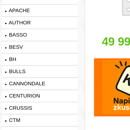
APACHE
►
AUTHOR
►
BASSO
►
49 99
BESV
►
BH
►
BULLS
►
CANNONDALE
►
CENTURION
►
CRUSSIS
►
CTM
►