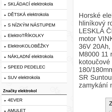
SKLÁDACÍ elektrokola
►
Horské ele
DĚTSKÁ elektrokola
►
hliníkový 
S NÍZKÝM NÁSTUPEM
►
LESKLÁ ČE
ElektroTŘÍKOLKY
►
motor VIN
36V 20Ah,
ElektroKOLOBĚŽKY
►
M8000 11 r
NÁKLADNÍ elektrokola
►
kotoučové
SPEED PEDELEC
180/180mm.
►
SR Suntou
SUV elektrokola
►
zamykání 
Značky elektrokol
4EVER
►
AMULET
►