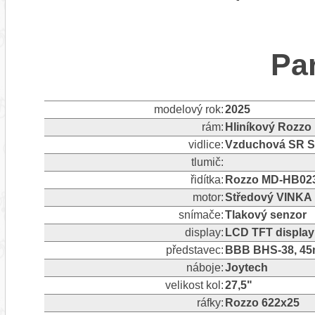
Pa
modelový rok:
2025
rám:
Hliníkový Rozzo
vidlice:
Vzduchová SR Su
tlumič:
řidítka:
Rozzo MD-HB023
motor:
Středový VINKA
snímače:
Tlakový senzor
display:
LCD TFT displa
představec:
BBB BHS-38, 4
náboje:
Joytech
velikost kol:
27,5"
ráfky:
Rozzo 622x25