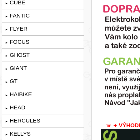
CUBE
►
FANTIC
►
FLYER
►
FOCUS
►
GHOST
►
GIANT
►
GT
►
HAIBIKE
►
HEAD
►
HERCULES
►
VÝHODNÁ
KELLYS
►