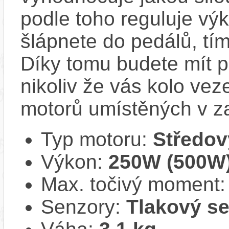
podle toho reguluje výk
šlápnete do pedálů, tí
Díky tomu budete mít po
nikoliv že vás kolo vez
motorů umístěných v z
Typ motoru:
Středov
Výkon:
250W (500W
Max. točivý moment
Senzory:
Tlakový se