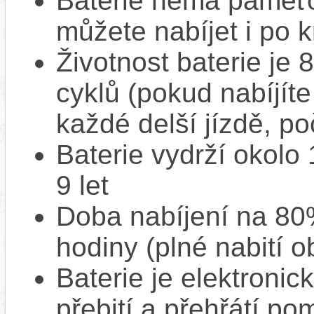
Baterie nemá paměťov
můžete nabíjet i po k
Životnost baterie je 
cyklů (pokud nabíjíte
každé delší jízdě, po
Baterie vydrží okolo
9 let
Doba nabíjení na 80%
hodiny (plné nabití o
Baterie je elektronic
přebití a přehřátí p