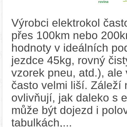
Výrobci elektrokol čas
přes 100km nebo 200km
hodnoty v ideálních p
jezdce 45kg, rovný čistý
vzorek pneu, atd.), ale
často velmi liší. Zálež
ovlivňují, jak daleko s
může být dojezd i polo
tabulkách,...