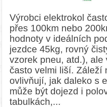
Výrobci elektrokol čas
přes 100km nebo 200km
hodnoty v ideálních p
jezdce 45kg, rovný čistý
vzorek pneu, atd.), ale
často velmi liší. Zálež
ovlivňují, jak daleko s
může být dojezd i polo
tabulkách,...