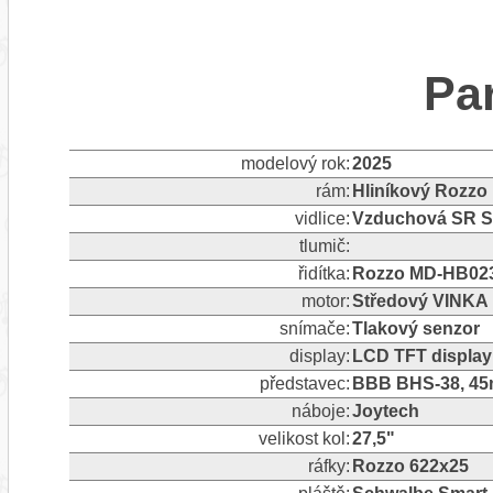
Pa
modelový rok:
2025
rám:
Hliníkový Rozzo
vidlice:
Vzduchová SR Su
tlumič:
řidítka:
Rozzo MD-HB023
motor:
Středový VINKA
snímače:
Tlakový senzor
display:
LCD TFT displa
představec:
BBB BHS-38, 4
náboje:
Joytech
velikost kol:
27,5"
ráfky:
Rozzo 622x25