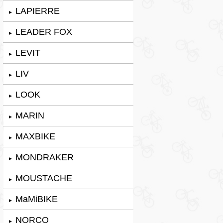
LAPIERRE
►
LEADER FOX
►
LEVIT
►
LIV
►
LOOK
►
MARIN
►
MAXBIKE
►
MONDRAKER
►
MOUSTACHE
►
MaMiBIKE
►
NORCO
►