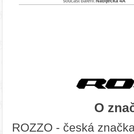
součást balení:
Nabíječka 4A
O zna
ROZZO - česká značka s