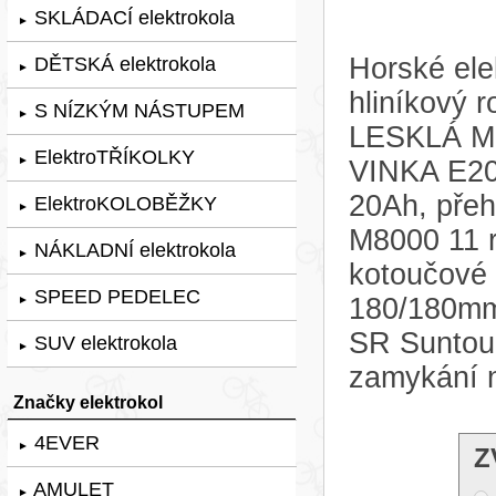
SKLÁDACÍ elektrokola
►
Horské ele
DĚTSKÁ elektrokola
►
hliníkový 
S NÍZKÝM NÁSTUPEM
►
LESKLÁ MO
ElektroTŘÍKOLKY
►
VINKA E20
20Ah, pře
ElektroKOLOBĚŽKY
►
M8000 11 r
NÁKLADNÍ elektrokola
►
kotoučové
SPEED PEDELEC
180/180mm.
►
SR Suntou
SUV elektrokola
►
zamykání 
Značky elektrokol
4EVER
►
Z
AMULET
►