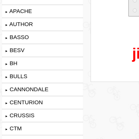
APACHE
►
AUTHOR
►
BASSO
►
j
BESV
►
BH
►
BULLS
►
CANNONDALE
►
CENTURION
►
CRUSSIS
►
CTM
►