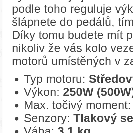
podle toho reguluje výk
šlápnete do pedálů, tí
Díky tomu budete mít po
nikoliv že vás kolo vez
motorů umístěných v z
Typ motoru:
Středov
Výkon:
250W (500W
Max. točivý moment
Senzory:
Tlakový se
Váha:
3,1 kg