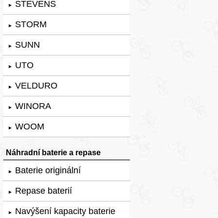
STEVENS
►
STORM
►
SUNN
►
UTO
►
VELDURO
►
WINORA
►
WOOM
►
Náhradní baterie a repase
Baterie originální
►
Repase baterií
►
Navýšení kapacity baterie
►