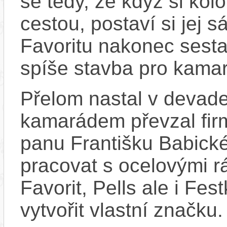
se tedy, že když si kolo
cestou, postaví si jej s
Favoritu nakonec sestav
spíše stavba pro kama
Přelom nastal v devade
kamarádem převzal fir
panu Františku Babické
pracovat s ocelovými r
Favorit, Pells ale i Fe
vytvořit vlastní značku.