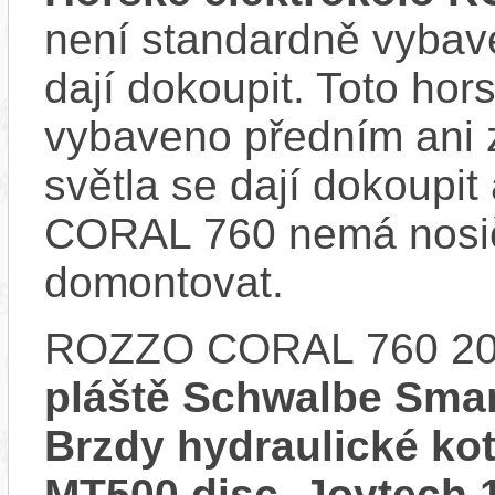
není standardně vybave
dají dokoupit. Toto hor
vybaveno předním ani 
světla se dají dokoupit
CORAL 760 nemá nosič
domontovat.
ROZZO CORAL 760 20
pláště Schwalbe Smar
Brzdy hydraulické k
MT500 disc, Joytech