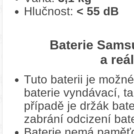
Hlučnost:
< 55 dB
Baterie Sams
a reá
Tuto baterii je možné
baterie vyndávací, t
případě je držák bat
zabrání odcizení bate
Baterie nemá paměťov