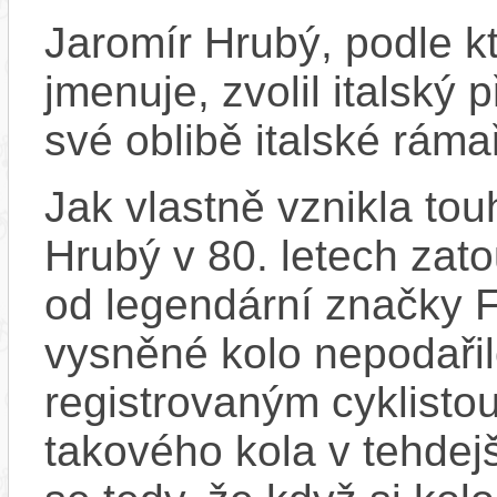
Jaromír Hrubý, podle k
jmenuje, zvolil italský
své oblibě italské ráma
Jak vlastně vznikla tou
Hrubý v 80. letech zat
od legendární značky F
vysněné kolo nepodařilo
registrovaným cyklistou
takového kola v tehde