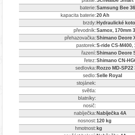
pláště:
Schwalbe Smart 
baterie:
Samsung Bee 3
kapacita baterie:
20 Ah
brzdy:
Hydraulické kot
převodník:
Samox, 170mm 3
přehazovačka:
Shimano Deore X
pastorek:
S-ride CS-M400, 1
řazení:
Shimano Deore S
řetez:
Shimano CN-HG60
sedlovka:
Rozzo MD-SP22 
sedlo:
Selle Royal
stojánek:
světla:
blatníky:
nosič:
nabíječka:
Nabíječka 4A
nosnost:
120 kg
hmotnost:
kg